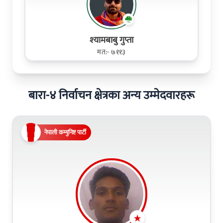
श्‍यामबाबु गुप्ता
मत:- ७११३
बारा-४ निर्वाचन क्षेत्रका अन्य उम्मेदवारहरू
नेपाली कम्युनिष्ट पार्टी