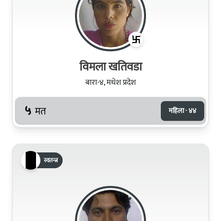
विमला खतिवडा
बारा-४, मधेश प्रदेश
५
मत
महिला · ४४
स्वतन्त्र