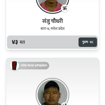
संजु चौधरी
बारा-४, मधेश प्रदेश
४३
मत
पुरुष · ४८
मंगोल नेशनल अर्गनाइजेसन