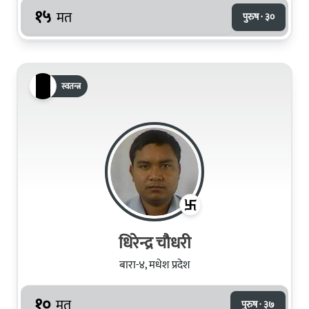
१५
मत
पुरुष · ३०
स्वतन्त्र
धिरेन्द्र चौधरी
बारा-४, मधेश प्रदेश
१०
मत
पुरुष · ३७