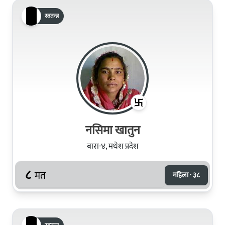
स्वतन्त्र
नसिमा खातुन
बारा-४, मधेश प्रदेश
८
मत
महिला · ३८