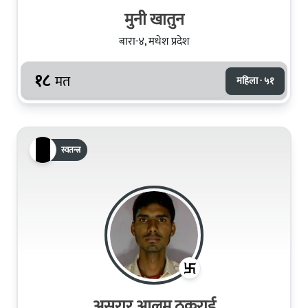
मुनी खातुन
बारा-४, मधेश प्रदेश
१८
मत
महिला · ५१
स्वतन्त्र
असरार आलम ठकुराई