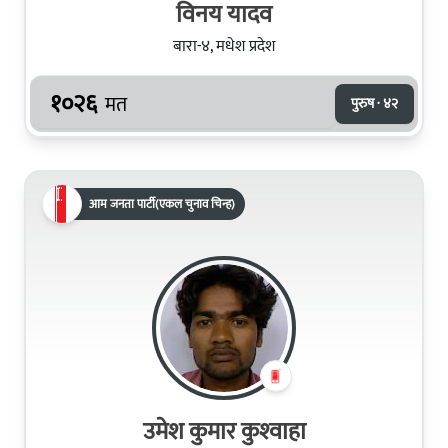
विनय यादव
बारा-४, मधेश प्रदेश
१०२६
मत
पुरुष · ४२
आम जनता पार्टी(एकल चुनाव चिन्ह)
उमेश कुमार कुश्‍वाहा