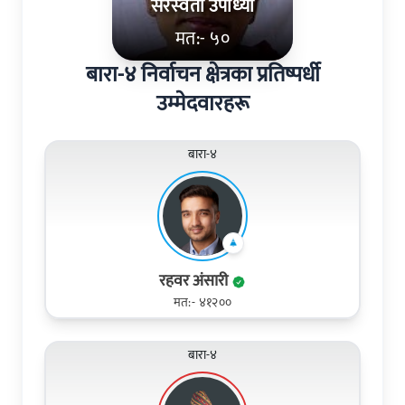
सरस्‍वती उपाध्‍या
मत:- ५०
बारा-४ निर्वाचन क्षेत्रका प्रतिष्पर्धी
उम्मेदवारहरू
बारा-४
रहवर अंसारी
मत:- ४१२००
बारा-४