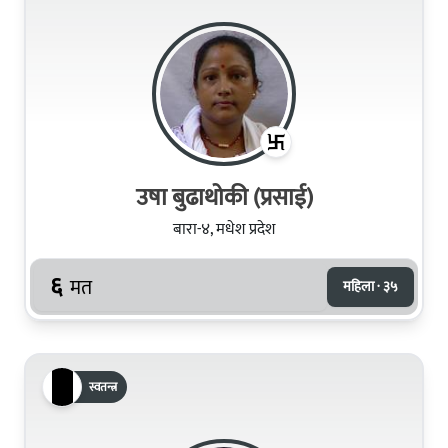
उषा बुढाथोकी (प्रसाई)
बारा-४, मधेश प्रदेश
६
मत
महिला · ३५
स्वतन्त्र