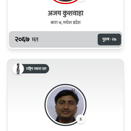
अजय कुशवाहा
बारा-४, मधेश प्रदेश
२०६७
मत
पुरुष · २७
राष्ट्रिय एकता दल