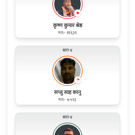
कृष्ण कुमार श्रेष्ठ
मत:- ११६३९
बारा-४
सन्जु साह कानु
मत:- ७५९३
बारा-४