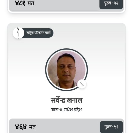
४८१
मत
पुरुष · ५२
राष्ट्रिय परिवर्तन पार्टी
सर्वेन्द्र खनाल
बारा-४, मधेश प्रदेश
४६४
मत
पुरुष · ५९