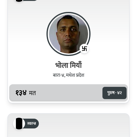
भोला मियाँ
बारा-४, मधेश प्रदेश
१३४
मत
पुरुष · ४२
स्वतन्त्र