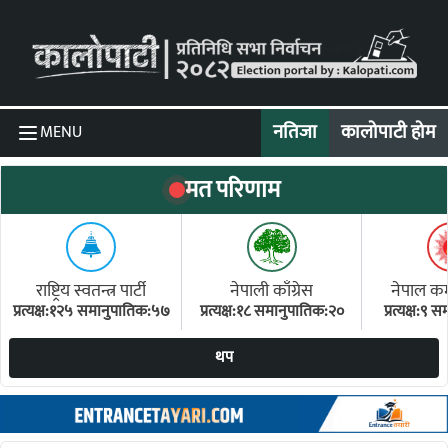
Skip to content
नतिजा
कालोपाटी होम
MENU
मत परिणाम
राष्ट्रिय स्वतन्त्र पार्टी
नेपाली काँग्रेस
नेपाल कम्य
प्रत्यक्ष:१२५ समानुपातिक:५७
प्रत्यक्ष:१८ समानुपातिक:२०
प्रत्यक्ष:९
(ए
थप