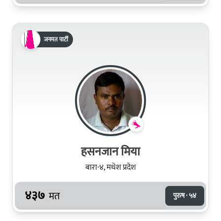
जनमत पार्टी
हसनजान मिया
बारा-४, मधेश प्रदेश
४३७
मत
पुरुष · ५४