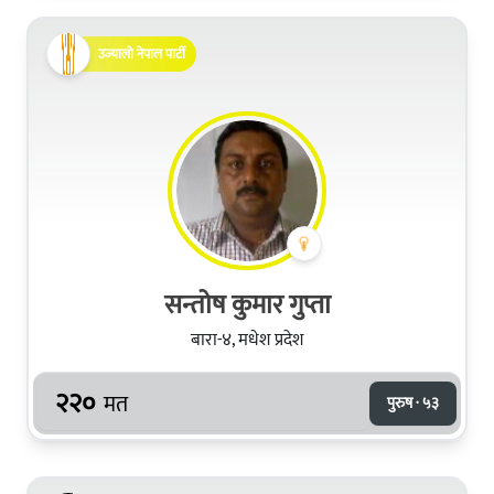
उज्यालो नेपाल पार्टी
सन्तोष कुमार गुप्ता
बारा-४, मधेश प्रदेश
२२०
मत
पुरुष · ५३