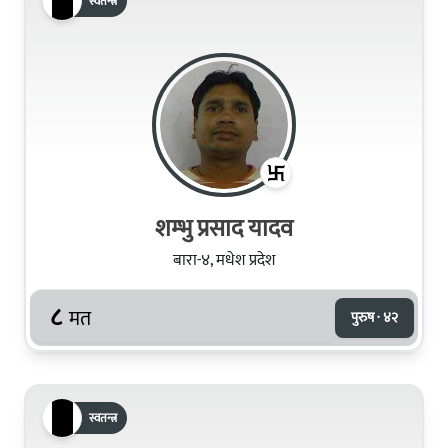
स्वतन्त्र
शम्‍भु प्रसाद यादव
बारा-४, मधेश प्रदेश
८
मत
पुरुष · ४२
स्वतन्त्र