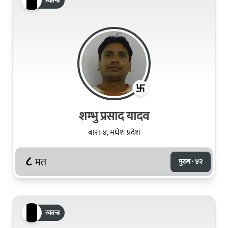
स्वतन्त्र
शम्‍भु प्रसाद यादव
बारा-४, मधेश प्रदेश
८
मत
पुरुष · ४२
स्वतन्त्र