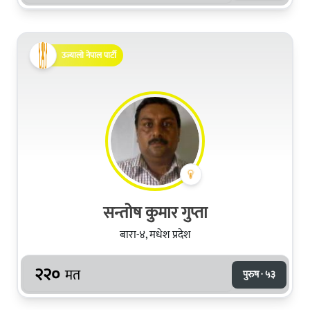
उज्यालो नेपाल पार्टी
सन्तोष कुमार गुप्ता
बारा-४, मधेश प्रदेश
२२०
मत
पुरुष · ५३