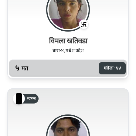
विमला खतिवडा
बारा-४, मधेश प्रदेश
५
मत
महिला · ४४
स्वतन्त्र