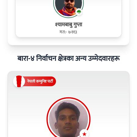
श्‍यामबाबु गुप्ता
मत:- ७११३
बारा-४ निर्वाचन क्षेत्रका अन्य उम्मेदवारहरू
नेपाली कम्युनिष्ट पार्टी