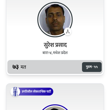
सुरेश प्रसाद
बारा-४, मधेश प्रदेश
७३
मत
पुरुष · ५५
प्रगतिशील लोकतान्त्रिक पार्टी