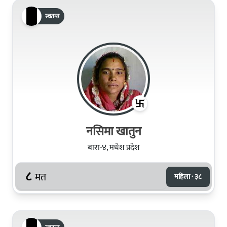
स्वतन्त्र
नसिमा खातुन
बारा-४, मधेश प्रदेश
८
मत
महिला · ३८