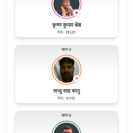
कृष्ण कुमार श्रेष्ठ
मत:- ११६३९
बारा-४
सन्जु साह कानु
मत:- ७५९३
बारा-४