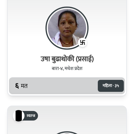
उषा बुढाथोकी (प्रसाई)
बारा-४, मधेश प्रदेश
६
मत
महिला · ३५
स्वतन्त्र