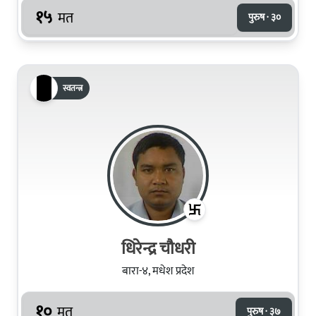
१५
मत
पुरुष · ३०
स्वतन्त्र
धिरेन्द्र चौधरी
बारा-४, मधेश प्रदेश
१०
मत
पुरुष · ३७