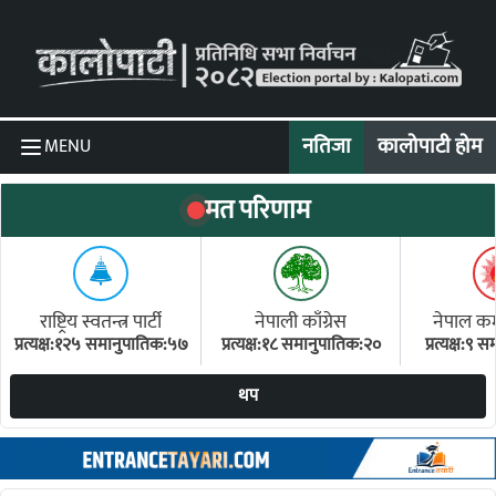
Skip to content
नतिजा
कालोपाटी होम
MENU
मत परिणाम
राष्ट्रिय स्वतन्त्र पार्टी
नेपाली काँग्रेस
नेपाल कम्य
प्रत्यक्ष:१२५ समानुपातिक:५७
प्रत्यक्ष:१८ समानुपातिक:२०
प्रत्यक्ष:९
(ए
थप