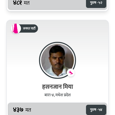
४८१
मत
पुरुष · ५२
जनमत पार्टी
हसनजान मिया
बारा-४, मधेश प्रदेश
४३७
मत
पुरुष · ५४