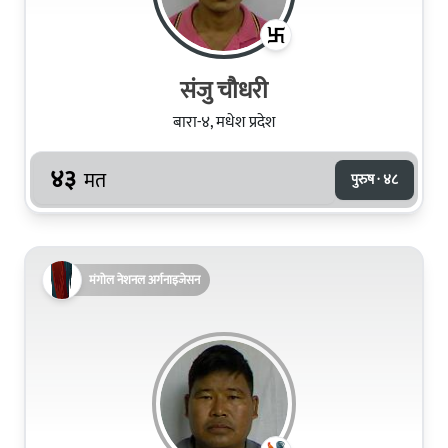
संजु चौधरी
बारा-४, मधेश प्रदेश
४३
मत
पुरुष · ४८
मंगोल नेशनल अर्गनाइजेसन