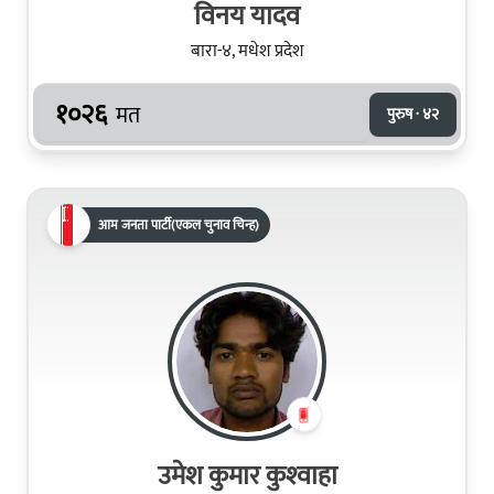
विनय यादव
बारा-४, मधेश प्रदेश
१०२६
मत
पुरुष · ४२
आम जनता पार्टी(एकल चुनाव चिन्ह)
उमेश कुमार कुश्‍वाहा