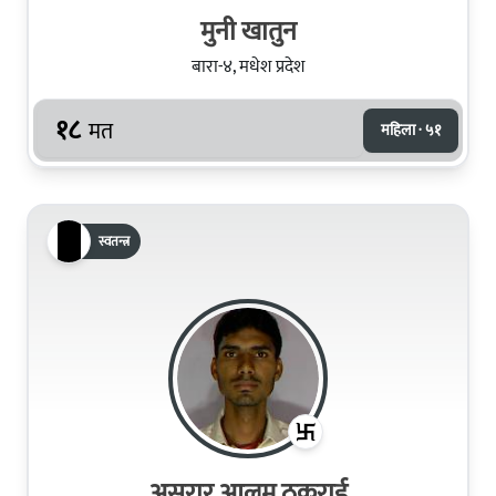
मुनी खातुन
बारा-४, मधेश प्रदेश
१८
मत
महिला · ५१
स्वतन्त्र
असरार आलम ठकुराई