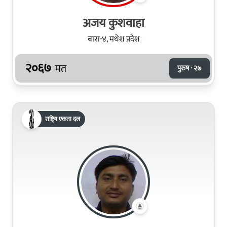
अजय कुशवाहा
बारा-४, मधेश प्रदेश
२०६७
मत
पुरुष · २७
राष्ट्रिय एकता दल