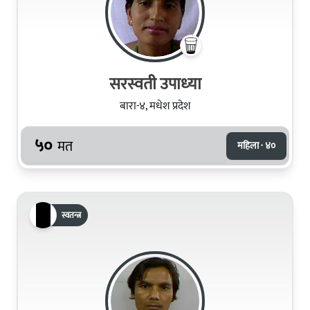
सरस्‍वती उपाध्‍या
बारा-४, मधेश प्रदेश
५०
मत
महिला · ४०
स्वतन्त्र