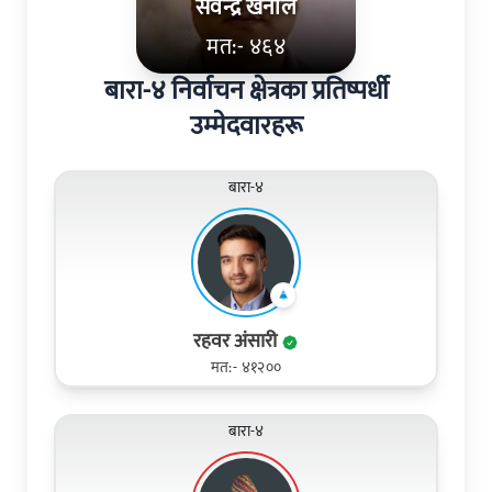
सर्वेन्द्र खनाल
मत:- ४६४
बारा-४ निर्वाचन क्षेत्रका प्रतिष्पर्धी
उम्मेदवारहरू
बारा-४
रहवर अंसारी
मत:- ४१२००
बारा-४