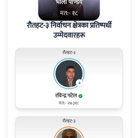
भोला पाण्डेय
मत:- १८
रौतहट-३ निर्वाचन क्षेत्रका प्रतिष्पर्धी
उम्मेदवारहरू
रौतहट-३
रविन्‍द्र पटेल
मत:- २७३१८
रौतहट-३