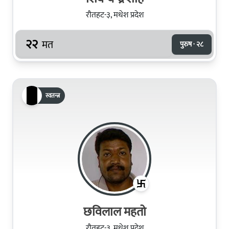
रौतहट-३, मधेश प्रदेश
२२
मत
पुरुष · २८
स्वतन्त्र
छविलाल महतो
रौतहट-३, मधेश प्रदेश