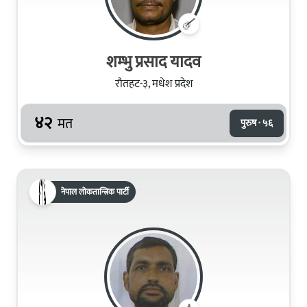
शम्‍भु प्रसाद यादव
रौतहट-३, मधेश प्रदेश
४२
मत
पुरुष · ५६
नेपाल लोकतान्त्रिक पार्टी