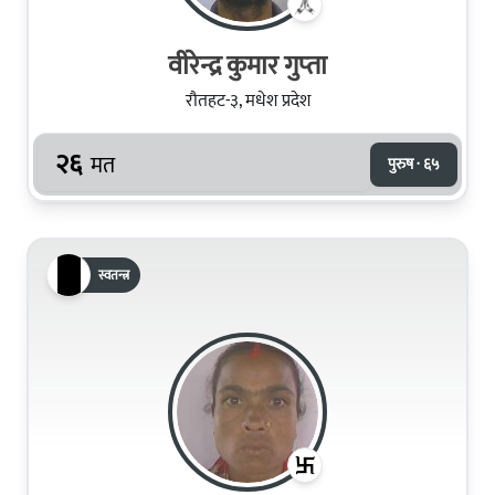
वीरेन्द्र कुमार गुप्‍ता
रौतहट-३, मधेश प्रदेश
२६
मत
पुरुष · ६५
स्वतन्त्र