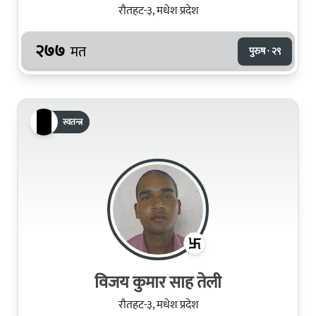
रौतहट-३, मधेश प्रदेश
२७७
मत
पुरुष · २९
स्वतन्त्र
विजय कुमार साह तेली
रौतहट-३, मधेश प्रदेश