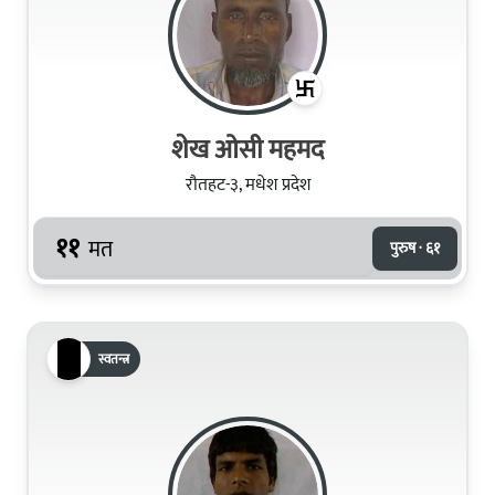
शेख ओसी महमद
रौतहट-३, मधेश प्रदेश
११
मत
पुरुष · ६१
स्वतन्त्र