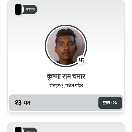
स्वतन्त्र
कृष्णा राम चमार
रौतहट-३, मधेश प्रदेश
१३
मत
पुरुष · २७