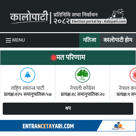
Skip to content
नतिजा
कालोपाटी होम
MENU
मत परिणाम
राष्ट्रिय स्वतन्त्र पार्टी
नेपाली काँग्रेस
नेपाल कम्य
प्रत्यक्ष:१२५ समानुपातिक:५७
प्रत्यक्ष:१८ समानुपातिक:२०
प्रत्यक्ष:९
(ए
थप