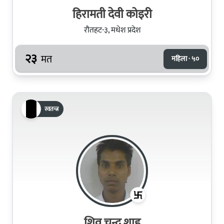
हिरामती देवी कोइरी
रौतहट-३, मधेश प्रदेश
२३
मत
महिला · ५०
स्वतन्त्र
शिव चन्द्र शाह