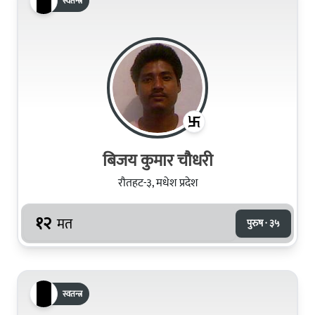
स्वतन्त्र
बिजय कुमार चौधरी
रौतहट-३, मधेश प्रदेश
१२
मत
पुरुष · ३५
स्वतन्त्र