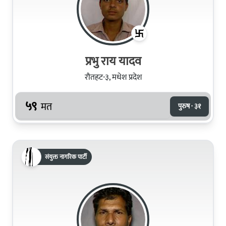
प्रभु राय यादव
रौतहट-३, मधेश प्रदेश
५९
मत
पुरुष · ३१
संयुक्त नागरिक पार्टी