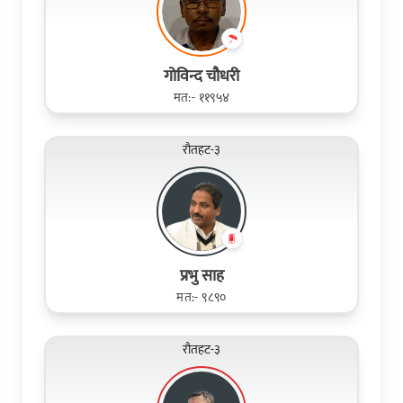
गोविन्द चौधरी
मत:- ११९५४
रौतहट-३
प्रभु साह
मत:- ९८९०
रौतहट-३