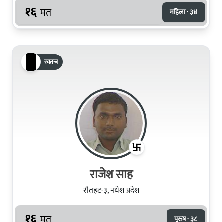
१६
मत
महिला · ३४
स्वतन्त्र
राजेश साह
रौतहट-३, मधेश प्रदेश
१६
मत
पुरुष · ३८