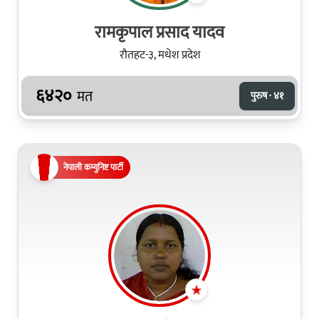
रामकृपाल प्रसाद यादव
रौतहट-३, मधेश प्रदेश
६४२०
मत
पुरुष · ४१
नेपाली कम्युनिष्ट पार्टी