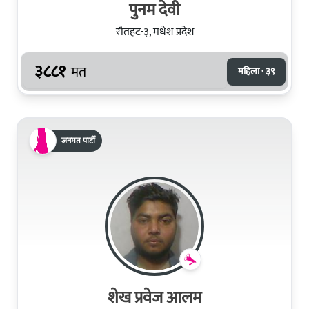
पुनम देवी
रौतहट-३, मधेश प्रदेश
३८८१
मत
महिला · ३९
जनमत पार्टी
शेख प्रवेज आलम