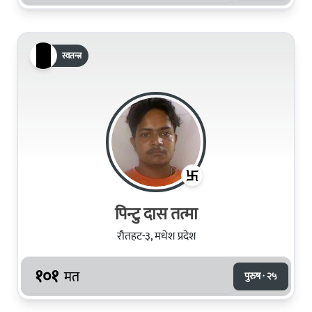
स्वतन्त्र
पिन्टु दास तत्मा
रौतहट-३, मधेश प्रदेश
१०१
मत
पुरुष · २५