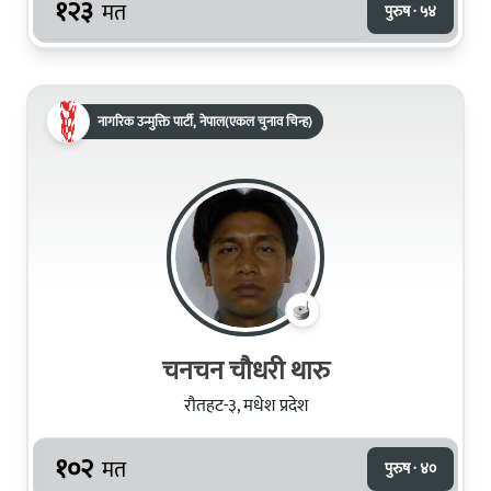
१२३
मत
पुरुष · ५४
नागरिक उन्मुक्ति पार्टी, नेपाल(एकल चुनाव चिन्ह)
चनचन चौधरी थारु
रौतहट-३, मधेश प्रदेश
१०२
मत
पुरुष · ४०