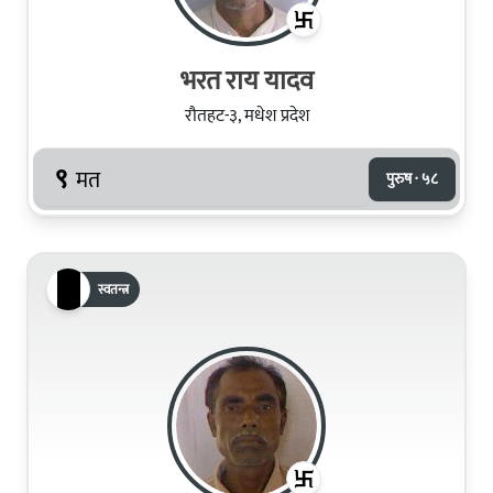
भरत राय यादव
रौतहट-३, मधेश प्रदेश
९
मत
पुरुष · ५८
स्वतन्त्र