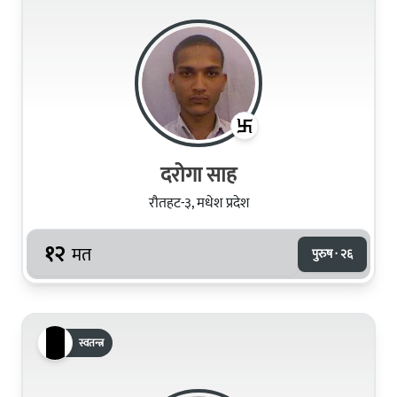
दरोगा साह
रौतहट-३, मधेश प्रदेश
१२
मत
पुरुष · २६
स्वतन्त्र