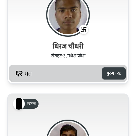
धिरज चौधरी
रौतहट-३, मधेश प्रदेश
६२
मत
पुरुष · २८
स्वतन्त्र