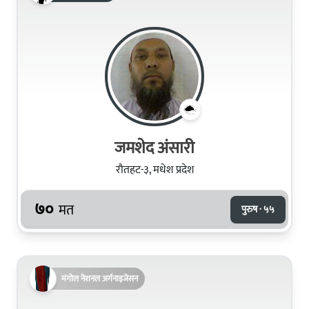
जमशेद अंसारी
रौतहट-३, मधेश प्रदेश
७०
मत
पुरुष · ५५
मंगोल नेशनल अर्गनाइजेसन