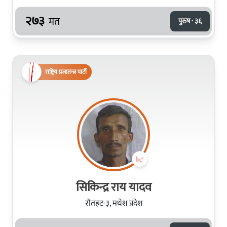
२७३
मत
पुरुष · ३६
राष्ट्रिय प्रजातन्त्र पार्टी
सिकिन्द्र राय यादव
रौतहट-३, मधेश प्रदेश