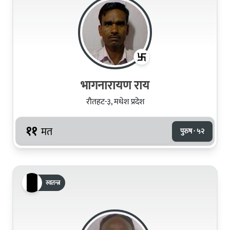
भागनारायण राय
रौतहट-३, मधेश प्रदेश
११
मत
पुरुष · ५२
स्वतन्त्र