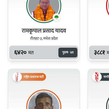
रामकृपाल प्रसाद यादव
रौतहट-३, मधेश प्रदेश
६४२०
३८८१
मत
पुरुष · ४१
राष्ट्रिय प्रजातन्त्र पार्टी
नागरि