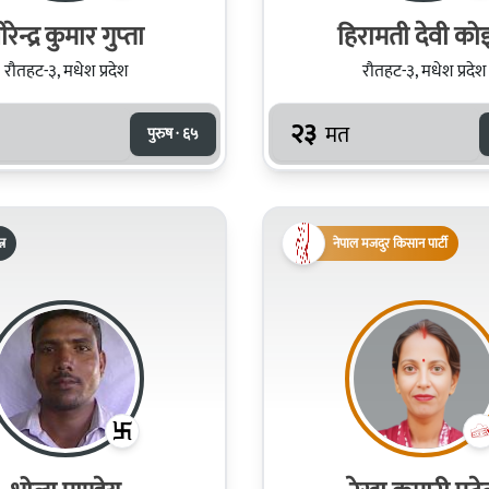
ीरेन्द्र कुमार गुप्‍ता
हिरामती देवी को
रौतहट-३, मधेश प्रदेश
रौतहट-३, मधेश प्रदेश
२३
मत
पुरुष · ६५
्र
नेपाल मजदुर किसान पार्टी