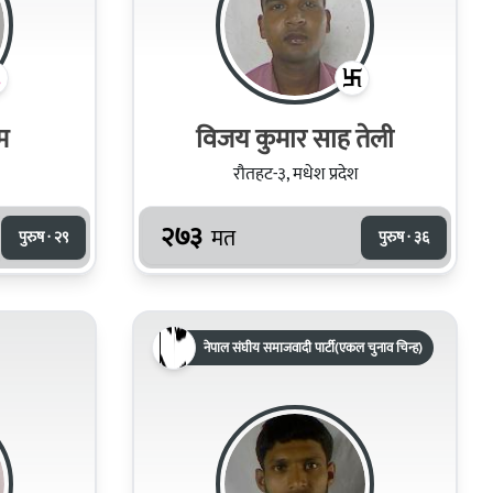
म
विजय कुमार साह तेली
रौतहट-३, मधेश प्रदेश
२७३
मत
पुरुष · २९
पुरुष · ३६
नेपाल संघीय समाजवादी पार्टी(एकल चुनाव चिन्ह)