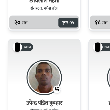
छविलाल महतो
रौतहट-३, मधेश प्रदेश
२०
१८
मत
मत
पुरुष · ४५
स्वतन्त्र
स्वतन्त
उपेन्द्र पंडित कुम्हार