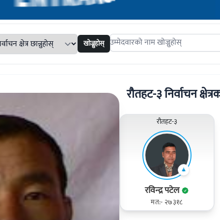
खोज्नुहोस्
Search candidates
रौतहट-३ निर्वाचन क्षेत्रक
रौतहट-३
रविन्‍द्र पटेल
मत:- २७३१८