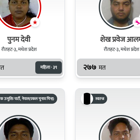
पुनम देवी
शेख प्रवेज आल
रौतहट-३, मधेश प्रदेश
रौतहट-३, मधेश प्रदेश
२७७
मत
मत
महिला · ३९
क उन्मुक्ति पार्टी, नेपाल(एकल चुनाव चिन्ह)
स्वतन्त्र