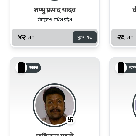
शम्‍भु प्रसाद यादव
व
रौतहट-३, मधेश प्रदेश
४२
२६
मत
मत
पुरुष · ५६
स्वतन्त्र
स्वतन्त