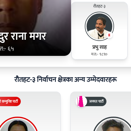
रौतहट-३
दुर राना मगर
प्रभु साह
त:- ६५
मत:- ९८९०
रौतहट-३ निर्वाचन क्षेत्रका अन्य उम्मेदवारहरू
 कम्युनिष्ट पार्टी
जनमत पार्टी