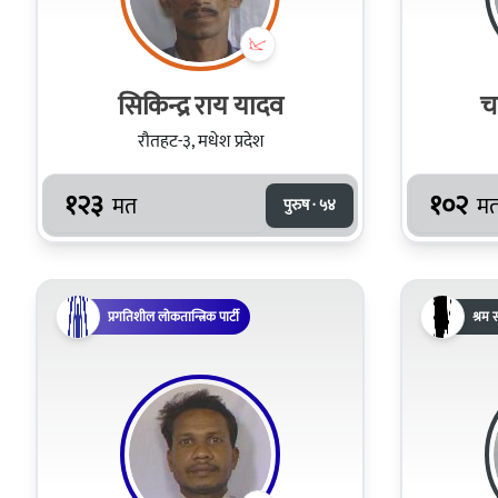
सिकिन्द्र राय यादव
च
रौतहट-३, मधेश प्रदेश
१२३
१०२
मत
म
पुरुष · ५४
प्रगतिशील लोकतान्त्रिक पार्टी
श्रम स