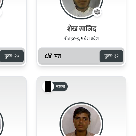
शेख साजिद
रौतहट-३, मधेश प्रदेश
८४
मत
पुरुष · २५
पुरुष · ३२
स्वतन्त्र