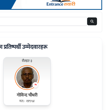
ा प्रतिष्पर्धी उम्मेदवारहरू
रौतहट-३
गोविन्द चौधरी
मत:- ११९५४