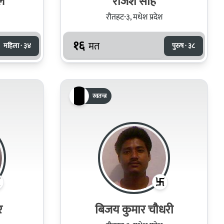
ल
राजेश साह
रौतहट-३, मधेश प्रदेश
१६
मत
महिला · ३४
पुरुष · ३८
स्वतन्त्र
र
बिजय कुमार चौधरी