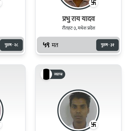
प्रभु राय यादव
रौतहट-३, मधेश प्रदेश
५९
मत
पुरुष · २८
पुरुष · ३१
स्वतन्त्र