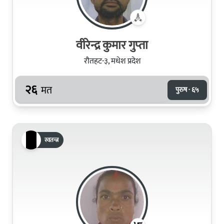
वीरेन्द्र कुमार गुप्‍ता
रौतहट-३, मधेश प्रदेश
२६
मत
पुरुष · ६५
स्वतन्त्र