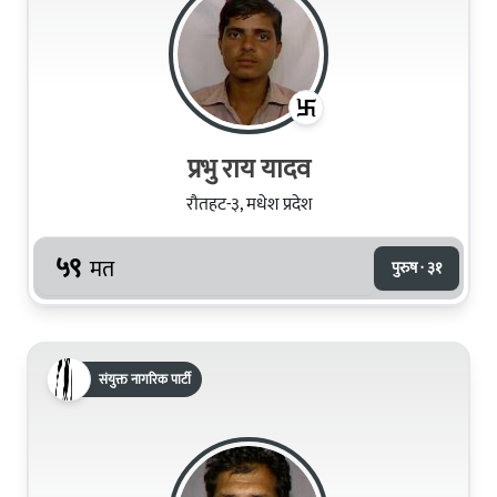
प्रभु राय यादव
रौतहट-३, मधेश प्रदेश
५९
मत
पुरुष · ३१
संयुक्त नागरिक पार्टी