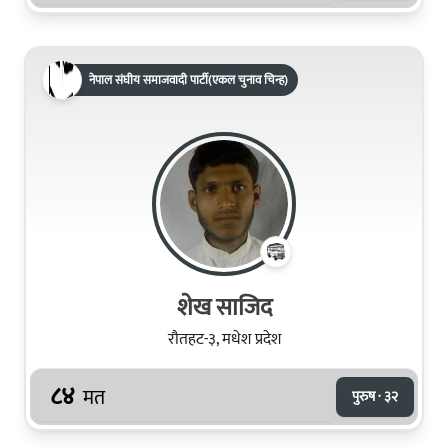
नेपाल संघीय समाजवादी पार्टी(एकल चुनाव चिन्ह)
शेख साजिद
रौतहट-३, मधेश प्रदेश
८४
मत
पुरुष · ३२