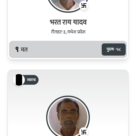
भरत राय यादव
रौतहट-३, मधेश प्रदेश
९
मत
पुरुष · ५८
स्वतन्त्र