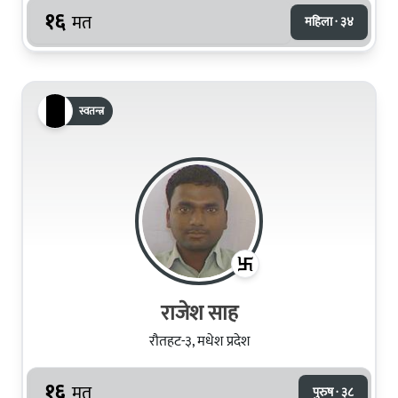
१६
मत
महिला · ३४
स्वतन्त्र
राजेश साह
रौतहट-३, मधेश प्रदेश
१६
मत
पुरुष · ३८