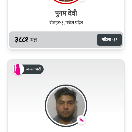
पुनम देवी
रौतहट-३, मधेश प्रदेश
३८८१
मत
महिला · ३९
जनमत पार्टी