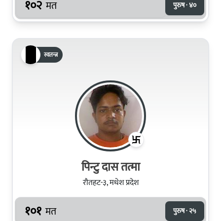
१०२
मत
पुरुष · ४०
स्वतन्त्र
पिन्टु दास तत्मा
रौतहट-३, मधेश प्रदेश
१०१
मत
पुरुष · २५