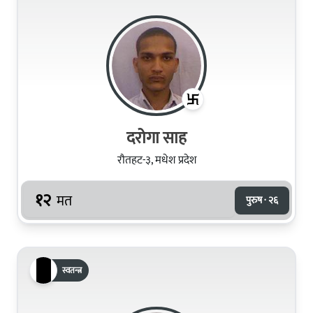
दरोगा साह
रौतहट-३, मधेश प्रदेश
१२
मत
पुरुष · २६
स्वतन्त्र