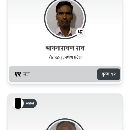
भागनारायण राय
रौतहट-३, मधेश प्रदेश
११
मत
पुरुष · ५२
स्वतन्त्र