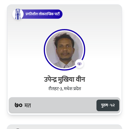
प्रगतिशील लोकतान्त्रिक पार्टी
उपेन्द्र मुखिया वीन
रौतहट-३, मधेश प्रदेश
७०
मत
पुरुष · ५२