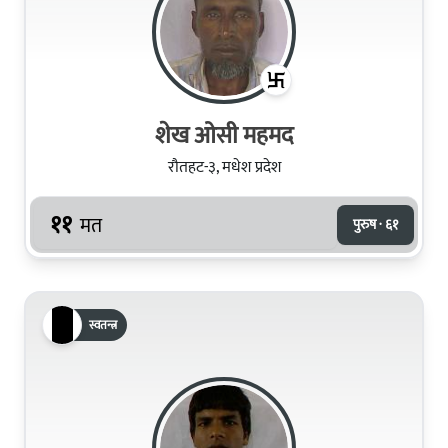
शेख ओसी महमद
रौतहट-३, मधेश प्रदेश
११
मत
पुरुष · ६१
स्वतन्त्र