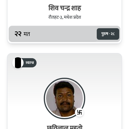
शिव चन्द्र शाह
रौतहट-३, मधेश प्रदेश
२२
मत
पुरुष · २८
स्वतन्त्र
छविलाल महतो