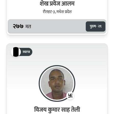
शेख प्रवेज आलम
रौतहट-३, मधेश प्रदेश
२७७
मत
पुरुष · २९
स्वतन्त्र
विजय कुमार साह तेली