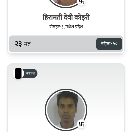
हिरामती देवी कोइरी
रौतहट-३, मधेश प्रदेश
२३
मत
महिला · ५०
स्वतन्त्र