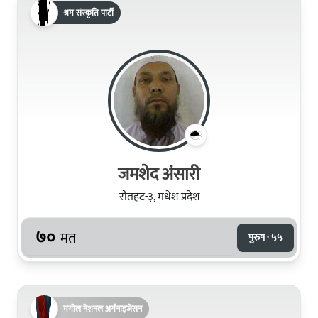
श्रम संस्कृति पार्टी
जमशेद अंसारी
रौतहट-३, मधेश प्रदेश
७०
मत
पुरुष · ५५
मंगोल नेशनल अर्गनाइजेसन