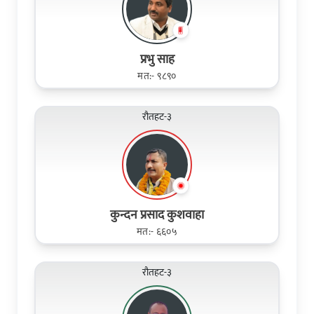
प्रभु साह
मत:- ९८९०
रौतहट-३
कुन्दन प्रसाद कुशवाहा
मत:- ६६०५
रौतहट-३