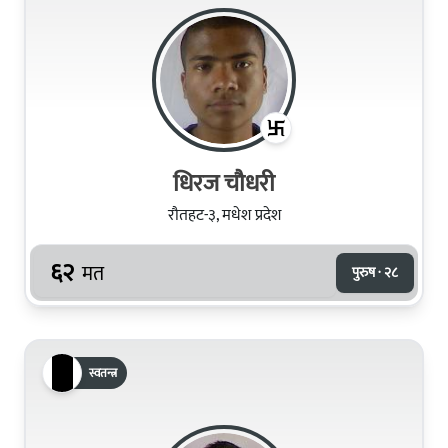
धिरज चौधरी
रौतहट-३, मधेश प्रदेश
६२
मत
पुरुष · २८
स्वतन्त्र