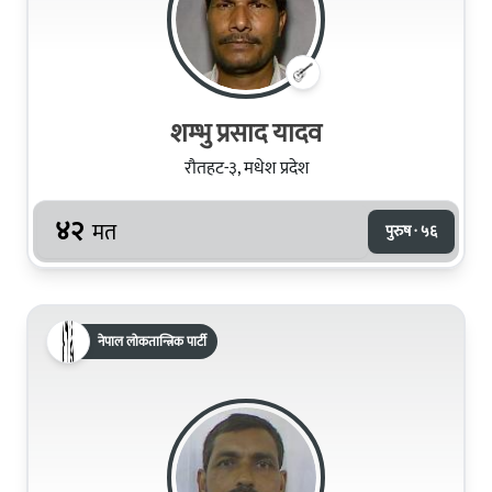
शम्‍भु प्रसाद यादव
रौतहट-३, मधेश प्रदेश
४२
मत
पुरुष · ५६
नेपाल लोकतान्त्रिक पार्टी