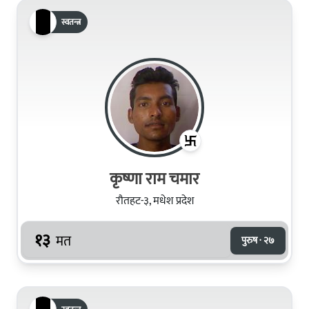
स्वतन्त्र
कृष्णा राम चमार
रौतहट-३, मधेश प्रदेश
१३
मत
पुरुष · २७