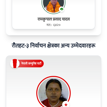
रामकृपाल प्रसाद यादव
मत:- ६४२०
रौतहट-३ निर्वाचन क्षेत्रका अन्य उम्मेदवारहरू
नेपाली कम्युनिष्ट पार्टी