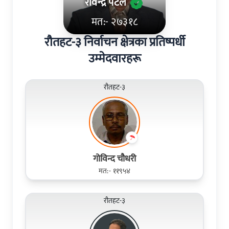
रविन्‍द्र पटेल
मत:- २७३१८
रौतहट-३ निर्वाचन क्षेत्रका प्रतिष्पर्धी
उम्मेदवारहरू
रौतहट-३
गोविन्द चौधरी
मत:- ११९५४
रौतहट-३