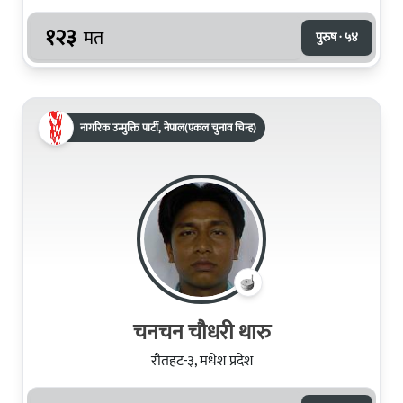
१२३
मत
पुरुष · ५४
नागरिक उन्मुक्ति पार्टी, नेपाल(एकल चुनाव चिन्ह)
चनचन चौधरी थारु
रौतहट-३, मधेश प्रदेश