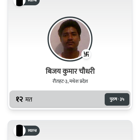
स्वतन्त्र
बिजय कुमार चौधरी
रौतहट-३, मधेश प्रदेश
१२
मत
पुरुष · ३५
स्वतन्त्र