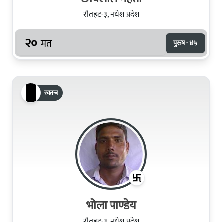
रौतहट-३, मधेश प्रदेश
२०
मत
पुरुष · ४५
स्वतन्त्र
भोला पाण्डेय
रौतहट-३, मधेश प्रदेश