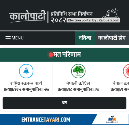
Skip to content
नतिजा
कालोपाटी होम
MENU
मत परिणाम
राष्ट्रिय स्वतन्त्र पार्टी
नेपाली काँग्रेस
नेपाल कम्य
प्रत्यक्ष:१२५ समानुपातिक:५७
प्रत्यक्ष:१८ समानुपातिक:२०
प्रत्यक्ष:९
(ए
थप