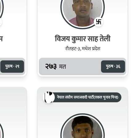
म
विजय कुमार साह तेली
रौतहट-३, मधेश प्रदेश
२७३
मत
पुरुष · २९
पुरुष · ३६
नेपाल संघीय समाजवादी पार्टी(एकल चुनाव चिन्ह)