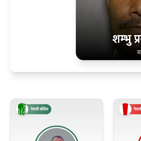
शम्‍भु 
म
नेपाली काँग्रेस
नेपाली