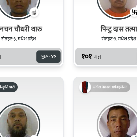
नचन चौधरी थारु
पिन्टु दास तत्मा
रौतहट-३, मधेश प्रदेश
रौतहट-३, मधेश प्रदेश
१०१
त
मत
पुरुष · ४०
ंस्कृति पार्टी
मंगोल नेशनल अर्गनाइजेसन