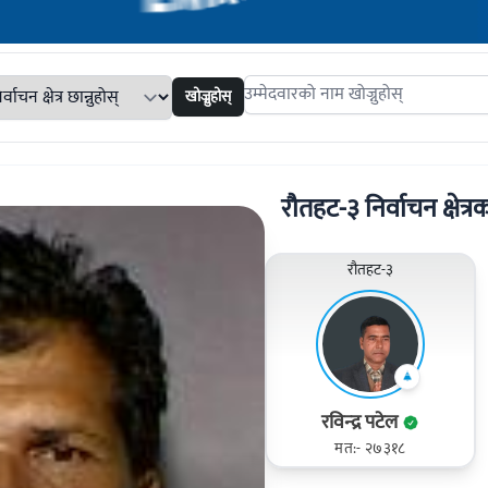
खोज्नुहोस्
Search candidates
रौतहट-३ निर्वाचन क्षेत्रक
रौतहट-३
रविन्‍द्र पटेल
मत:- २७३१८