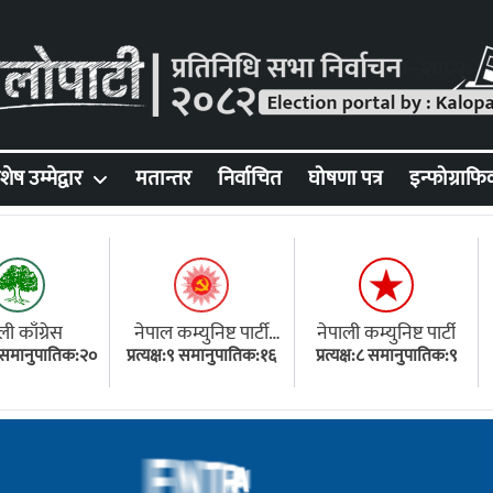
शेष उम्मेद्वार
मतान्तर
निर्वाचित
घोषणा पत्र
इन्फोग्राफि
ली काँग्रेस
नेपाल कम्युनिष्ट पार्टी
नेपाली कम्युनिष्ट पार्टी
१८ समानुपातिक:२०
प्रत्यक्ष:९ समानुपातिक:१६
(एमाले)
प्रत्यक्ष:८ समानुपातिक:९