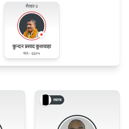
रौतहट-३
कुन्दन प्रसाद कुशवाहा
मत:- ६६०५
स्वतन्त्र