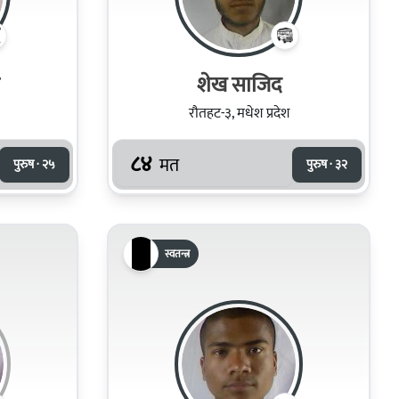
शेख साजिद
रौतहट-३, मधेश प्रदेश
८४
मत
पुरुष · २५
पुरुष · ३२
स्वतन्त्र