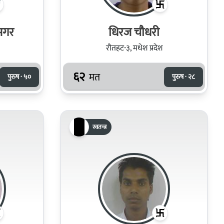
 मगर
धिरज चौधरी
रौतहट-३, मधेश प्रदेश
६२
मत
पुरुष · ५०
पुरुष · २८
स्वतन्त्र