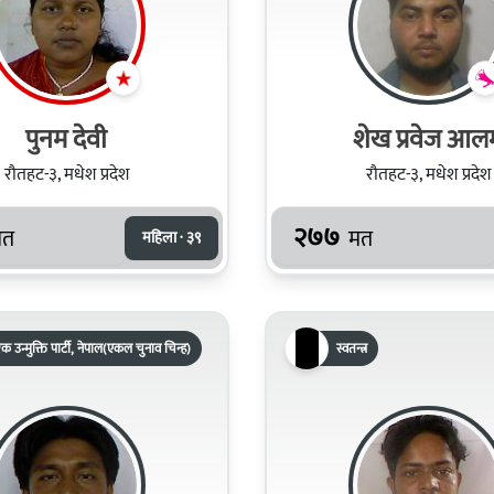
पुनम देवी
शेख प्रवेज आल
रौतहट-३, मधेश प्रदेश
रौतहट-३, मधेश प्रदेश
२७७
मत
मत
महिला · ३९
क उन्मुक्ति पार्टी, नेपाल(एकल चुनाव चिन्ह)
स्वतन्त्र