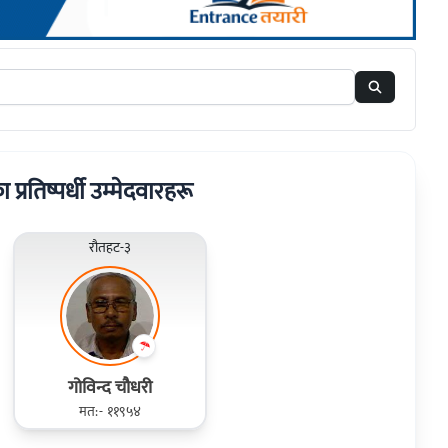
ा प्रतिष्पर्धी उम्मेदवारहरू
रौतहट-३
गोविन्द चौधरी
मत:- ११९५४