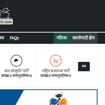
क्स
FAQs
नतिजा
कालोपाटी होम
थप
श्रम संस्कृति पार्टी
राष्ट्रिय प्रजातन्त्र पार्टी
प्रत्यक्ष:३ समानुपातिक:४
प्रत्यक्ष:१ समानुपातिक:४