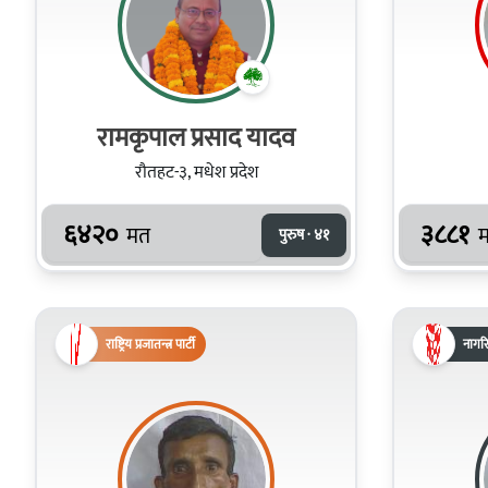
रामकृपाल प्रसाद यादव
रौतहट-३, मधेश प्रदेश
६४२०
३८८१
मत
पुरुष · ४१
राष्ट्रिय प्रजातन्त्र पार्टी
नागरि