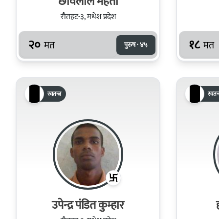
छविलाल महतो
रौतहट-३, मधेश प्रदेश
२०
१८
मत
मत
पुरुष · ४५
स्वतन्त्र
स्वतन्त
उपेन्द्र पंडित कुम्हार