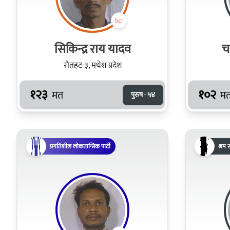
सिकिन्द्र राय यादव
च
रौतहट-३, मधेश प्रदेश
१२३
१०२
मत
म
पुरुष · ५४
प्रगतिशील लोकतान्त्रिक पार्टी
श्रम स