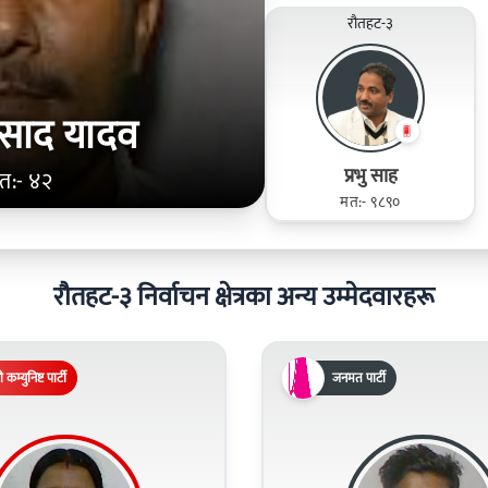
रौतहट-३
प्रसाद यादव
प्रभु साह
त:- ४२
मत:- ९८९०
रौतहट-३ निर्वाचन क्षेत्रका अन्य उम्मेदवारहरू
 कम्युनिष्ट पार्टी
जनमत पार्टी