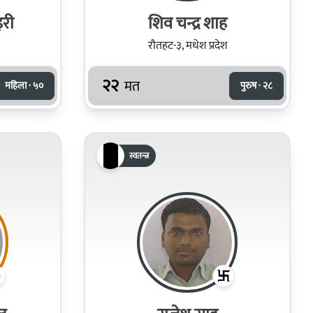
इरी
शिव चन्द्र शाह
रौतहट-३, मधेश प्रदेश
२२
मत
महिला · ५०
पुरुष · २८
स्वतन्त्र