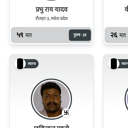
प्रभु राय यादव
व
रौतहट-३, मधेश प्रदेश
५९
२६
मत
मत
पुरुष · ३१
स्वतन्त्र
स्वतन्त