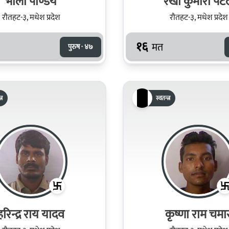
भोला पाण्डेय
रेखा कुमारी पटे
रौतहट-३, मधेश प्रदेश
रौतहट-३, मधेश प्रदेश
१६
मत
पुरुष · ४७
्र
स्वतन्त्र
हरिन्द्र राय यादव
कृष्णा राम चमा