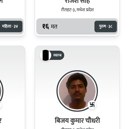
ल
राजेश साह
रौतहट-३, मधेश प्रदेश
१६
मत
महिला · ३४
पुरुष · ३८
स्वतन्त्र
र
बिजय कुमार चौधरी