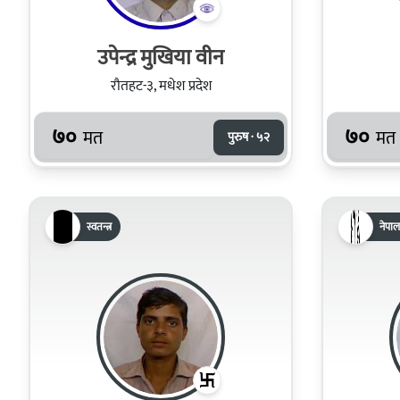
उपेन्द्र मुखिया वीन
रौतहट-३, मधेश प्रदेश
७०
७०
मत
मत
पुरुष · ५२
स्वतन्त्र
नेपाल