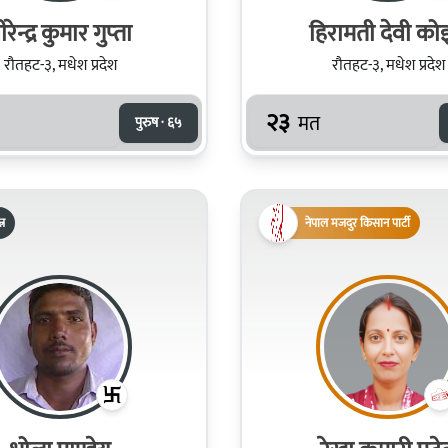
ीरेन्द्र कुमार गुप्‍ता
हिरामती देवी को
रौतहट-३, मधेश प्रदेश
रौतहट-३, मधेश प्रदेश
२३
मत
पुरुष · ६५
्र
नेपाल मजदुर किसान पार्टी