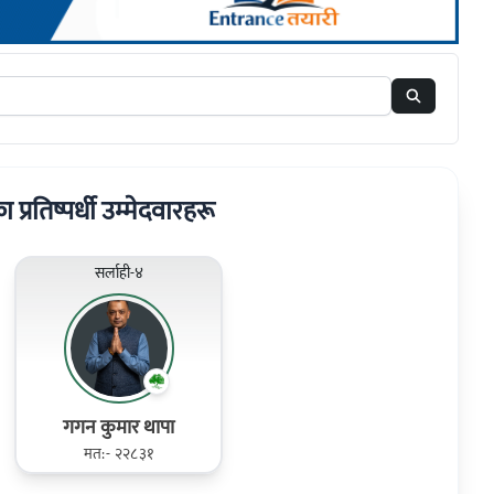
का प्रतिष्पर्धी उम्मेदवारहरू
सर्लाही-४
गगन कुमार थापा
मत:- २२८३१