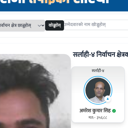
खोज्नुहोस्
Search candidates
सर्लाही-४ निर्वाचन क्षेत्र
सर्लाही-४
अमरेश कुमार सिह
मत:- ३५६८८