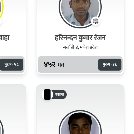
वाहा
हरिनन्दन कुमार रंजन
सर्लाही-४, मधेश प्रदेश
४५२
मत
पुरुष · ५८
पुरुष · ३६
स्वतन्त्र