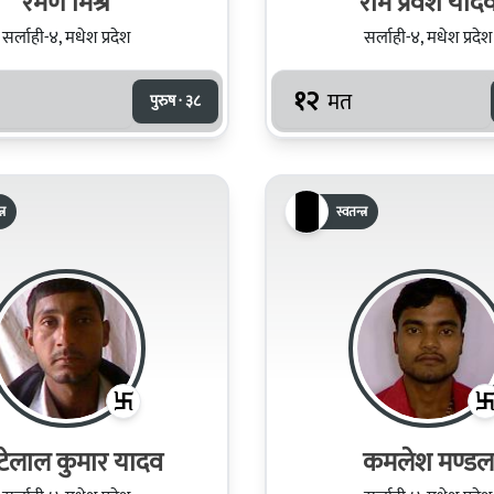
रमण मिश्र
राम प्रवेश याद
सर्लाही-४, मधेश प्रदेश
सर्लाही-४, मधेश प्रदेश
१२
मत
पुरुष · ३८
्र
स्वतन्त्र
टेलाल कुमार यादव
कमलेश मण्डल