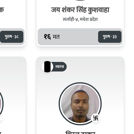
ुक
जय शंकर सिंह कुशवाहा
सर्लाही-४, मधेश प्रदेश
१६
मत
पुरुष · ३८
पुरुष · ३३
स्वतन्त्र