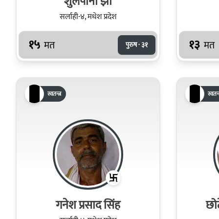
शुलपानी झा
सर्लाही-४, मधेश प्रदेश
१५
१३
मत
मत
पुरुष · ३१
स्वतन्त्र
स्वतन्त
गनेश प्रसाद सिंह
छो