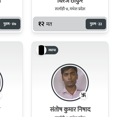
व
धिरज ठाकुर
सर्लाही-४, मधेश प्रदेश
१२
मत
पुरुष · ४७
पुरुष · ३३
स्वतन्त्र
संतोष कुमार निषाद