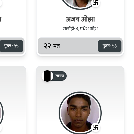
र
अजय ओझा
सर्लाही-४, मधेश प्रदेश
२२
मत
पुरुष · ५५
पुरुष · ५३
स्वतन्त्र