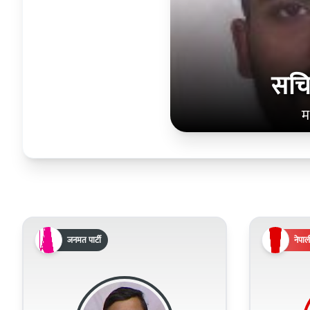
सचि
म
जनमत पार्टी
नेपाली