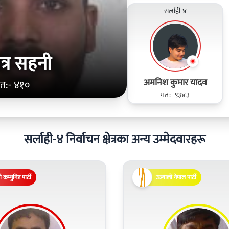
सर्लाही-४
त्र सहनी
अमनिश कुमार यादव
त:- ४१०
मत:- ९३४३
सर्लाही-४ निर्वाचन क्षेत्रका अन्य उम्मेदवारहरू
 कम्युनिष्ट पार्टी
उज्यालो नेपाल पार्टी