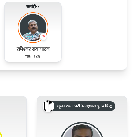
सर्लाही-४
रामेश्‍वर राय यादव
मत:- १८४
बहुजन एकता पार्टी नेपाल(एकल चुनाव चिन्ह)