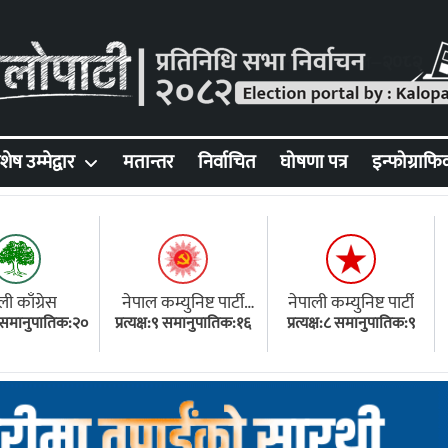
शेष उम्मेद्वार
मतान्तर
निर्वाचित
घोषणा पत्र
इन्फोग्राफि
ली काँग्रेस
नेपाल कम्युनिष्ट पार्टी
नेपाली कम्युनिष्ट पार्टी
१८ समानुपातिक:२०
प्रत्यक्ष:९ समानुपातिक:१६
(एमाले)
प्रत्यक्ष:८ समानुपातिक:९