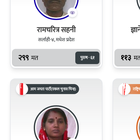
रामचरित्र सहनी
ज्ञा
सर्लाही-४, मधेश प्रदेश
२९९
११३
मत
म
पुरुष · ६१
आम जनता पार्टी(एकल चुनाव चिन्ह)
राष्ट्र