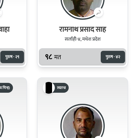
शवाहा
रामनाथ प्रसाद साह
सर्लाही-४, मधेश प्रदेश
९८
मत
पुरुष · २९
पुरुष · ४२
ाव चिन्ह)
स्वतन्त्र