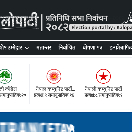
शेष उम्मेद्वार
मतान्तर
निर्वाचित
घोषणा पत्र
इन्फोग्राफि
ली काँग्रेस
नेपाल कम्युनिष्ट पार्टी
नेपाली कम्युनिष्ट पार्टी
१८ समानुपातिक:२०
प्रत्यक्ष:९ समानुपातिक:१६
(एमाले)
प्रत्यक्ष:८ समानुपातिक:९