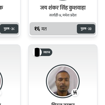
ुक
जय शंकर सिंह कुशवाहा
सर्लाही-४, मधेश प्रदेश
१६
मत
पुरुष · ३८
पुरुष · ३३
स्वतन्त्र