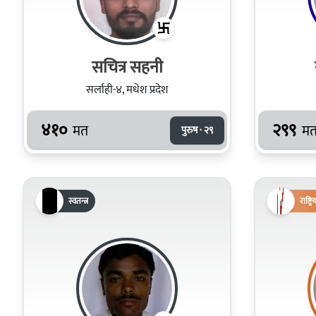
सचित्र सहनी
सर्लाही-४, मधेश प्रदेश
४१०
२९९
मत
म
पुरुष · २९
स्वतन्त्र
राष्ट्र