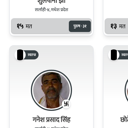
शुलपानी झा
सर्लाही-४, मधेश प्रदेश
१५
१३
मत
मत
पुरुष · ३१
स्वतन्त्र
स्वतन्त
गनेश प्रसाद सिंह
छो