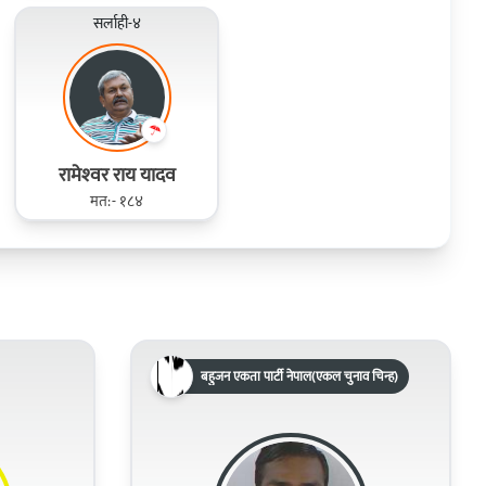
सर्लाही-४
रामेश्‍वर राय यादव
मत:- १८४
बहुजन एकता पार्टी नेपाल(एकल चुनाव चिन्ह)