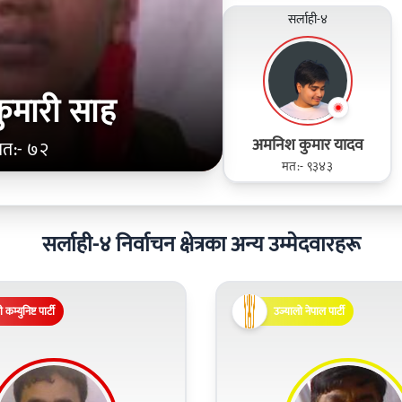
सर्लाही-४
कुमारी साह
अमनिश कुमार यादव
मत:- ७२
मत:- ९३४३
सर्लाही-४ निर्वाचन क्षेत्रका अन्य उम्मेदवारहरू
 कम्युनिष्ट पार्टी
उज्यालो नेपाल पार्टी