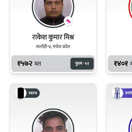
राकेश कुमार मिश्र
सर्लाही-४, मधेश प्रदेश
१५७२
१४०१
मत
पुरुष · ५२
स्वतन्त्र
प्रगत