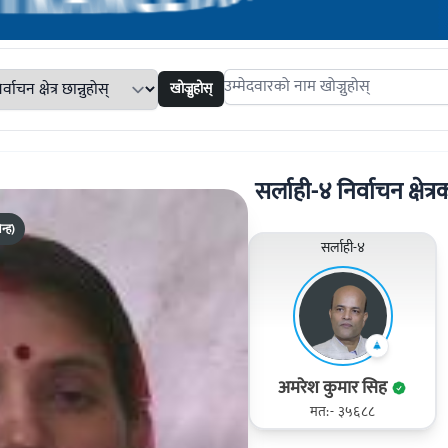
खोज्नुहोस्
Search candidates
सर्लाही-४ निर्वाचन क्षेत्र
न्ह)
सर्लाही-४
अमरेश कुमार सिह
मत:- ३५६८८