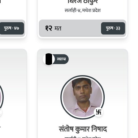
व
धिरज ठाकुर
सर्लाही-४, मधेश प्रदेश
१२
मत
पुरुष · ४७
पुरुष · ३३
स्वतन्त्र
संतोष कुमार निषाद