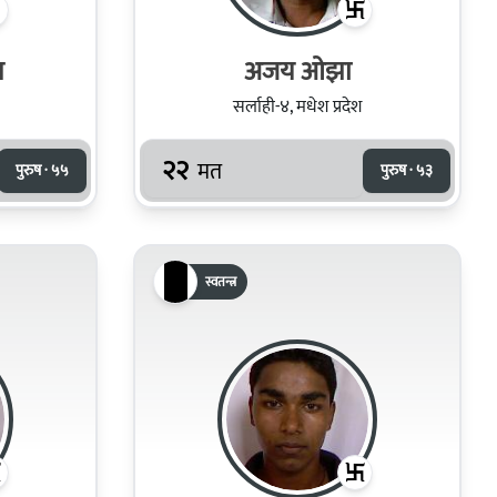
र
अजय ओझा
सर्लाही-४, मधेश प्रदेश
२२
मत
पुरुष · ५५
पुरुष · ५३
स्वतन्त्र