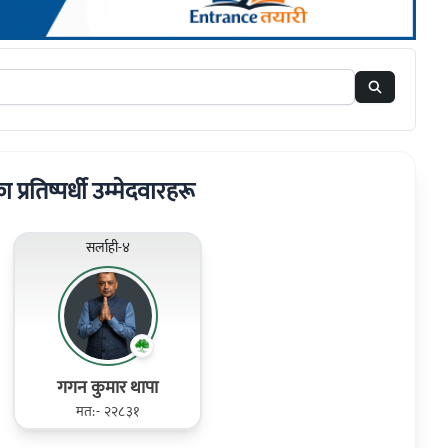
का प्रतिष्पर्धी उम्मेदवारहरू
सर्लाही-४
गगन कुमार थापा
मत:- २२८३१