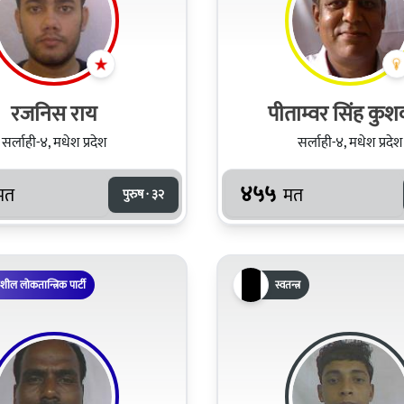
रजनिस राय
पीताम्वर सिंह कुश
सर्लाही-४, मधेश प्रदेश
सर्लाही-४, मधेश प्रदेश
४५५
मत
मत
पुरुष · ३२
िशील लोकतान्त्रिक पार्टी
स्वतन्त्र