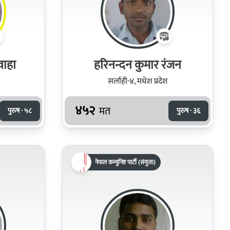
वाहा
हरिनन्दन कुमार रंजन
सर्लाही-४, मधेश प्रदेश
४५२
मत
पुरुष · ५८
पुरुष · ३६
नेपाल कम्युनिष्ट पार्टी (संयुक्त)