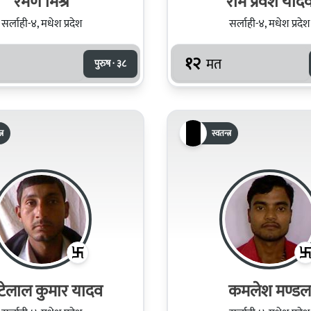
रमण मिश्र
राम प्रवेश याद
सर्लाही-४, मधेश प्रदेश
सर्लाही-४, मधेश प्रदेश
१२
मत
पुरुष · ३८
्र
स्वतन्त्र
टेलाल कुमार यादव
कमलेश मण्डल