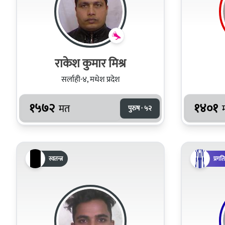
राकेश कुमार मिश्र
सर्लाही-४, मधेश प्रदेश
१५७२
१४०१
मत
पुरुष · ५२
स्वतन्त्र
प्रगत