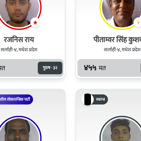
रजनिस राय
पीताम्वर सिंह कुश
सर्लाही-४, मधेश प्रदेश
सर्लाही-४, मधेश प्रदेश
४५५
मत
मत
पुरुष · ३२
िशील लोकतान्त्रिक पार्टी
स्वतन्त्र