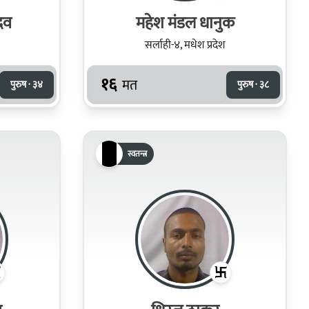
दव
महेश मंडल धानुक
सर्लाही-४, मधेश प्रदेश
१६
मत
पुरुष · ३४
पुरुष · ३८
स्वतन्त्र