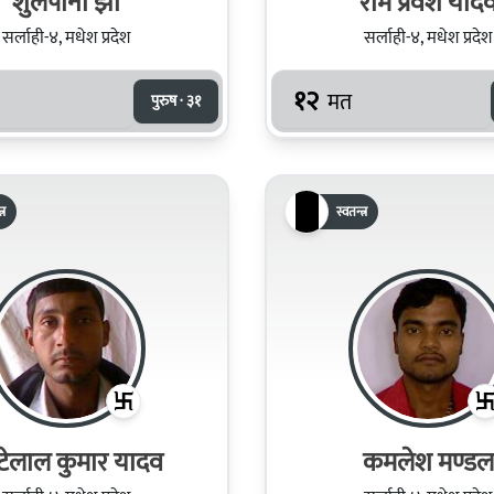
शुलपानी झा
राम प्रवेश याद
सर्लाही-४, मधेश प्रदेश
सर्लाही-४, मधेश प्रदेश
१२
मत
पुरुष · ३१
्र
स्वतन्त्र
टेलाल कुमार यादव
कमलेश मण्डल