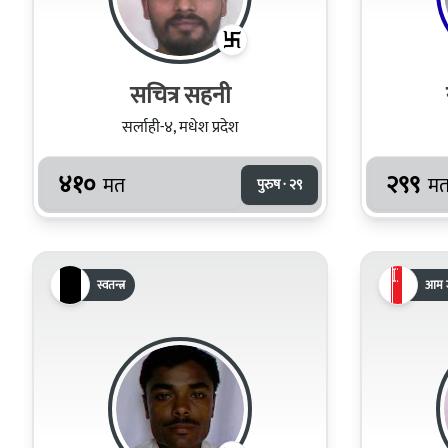
सचित्र सहनी
सर्लाही-४, मधेश प्रदेश
४१०
२९९
मत
म
पुरुष · २९
स्वतन्त्र
आम ज