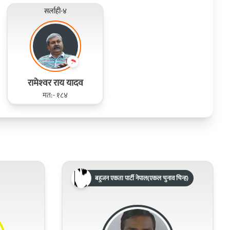
सर्लाही-४
रामेश्‍वर राय यादव
मत:- १८४
बहुजन एकता पार्टी नेपाल(एकल चुनाव चिन्ह)