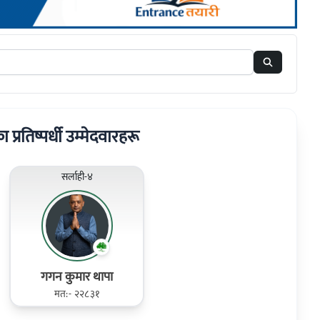
का प्रतिष्पर्धी उम्मेदवारहरू
सर्लाही-४
गगन कुमार थापा
मत:- २२८३१