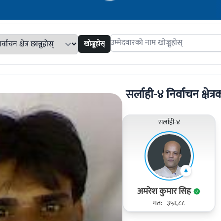
खोज्नुहोस्
Search candidates
सर्लाही-४ निर्वाचन क्षेत्र
सर्लाही-४
अमरेश कुमार सिह
मत:- ३५६८८