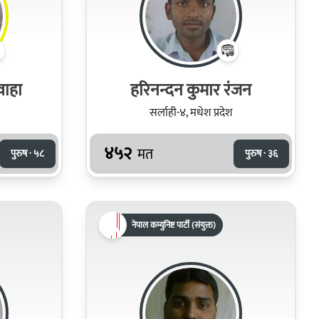
वाहा
हरिनन्दन कुमार रंजन
सर्लाही-४, मधेश प्रदेश
४५२
मत
पुरुष · ५८
पुरुष · ३६
नेपाल कम्युनिष्ट पार्टी (संयुक्त)