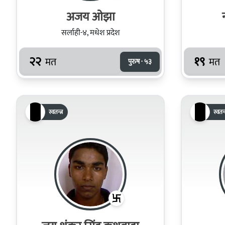
अजय ओझा
सर्लाही-४, मधेश प्रदेश
२२
१९
मत
मत
पुरुष · ५३
स्वतन्त्र
स्वतन्त