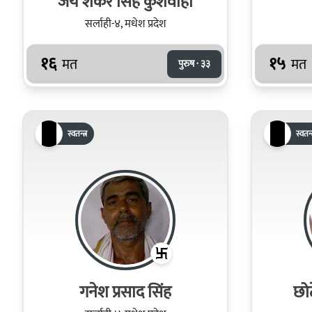
जय शंकर सिंह कुशवाहा
सर्लाही-४, मधेश प्रदेश
१६
१५
मत
मत
पुरुष · ३३
स्वतन्त्र
स्वतन्त
गनेश प्रसाद सिंह
छो