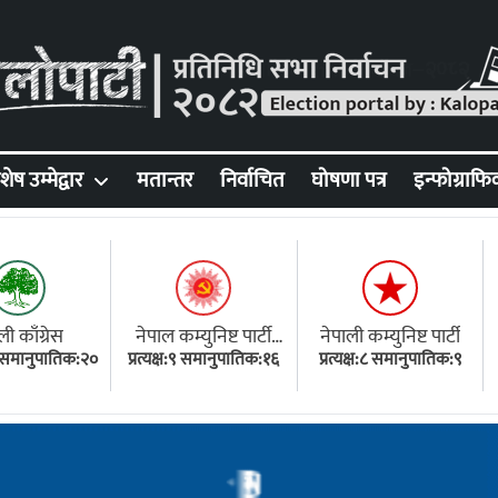
शेष उम्मेद्वार
मतान्तर
निर्वाचित
घोषणा पत्र
इन्फोग्राफि
ली काँग्रेस
नेपाल कम्युनिष्ट पार्टी
नेपाली कम्युनिष्ट पार्टी
१८ समानुपातिक:२०
प्रत्यक्ष:९ समानुपातिक:१६
(एमाले)
प्रत्यक्ष:८ समानुपातिक:९