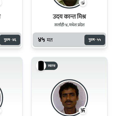
ा
उदय कान्‍त मिश्र
सर्लाही-४, मधेश प्रदेश
४५
मत
पुरुष · ४६
पुरुष · ५५
स्वतन्त्र