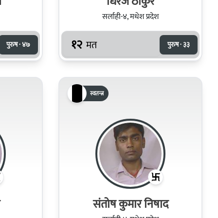
व
धिरज ठाकुर
सर्लाही-४, मधेश प्रदेश
१२
मत
पुरुष · ४७
पुरुष · ३३
स्वतन्त्र
संतोष कुमार निषाद