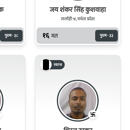
ुक
जय शंकर सिंह कुशवाहा
सर्लाही-४, मधेश प्रदेश
१६
मत
पुरुष · ३८
पुरुष · ३३
स्वतन्त्र