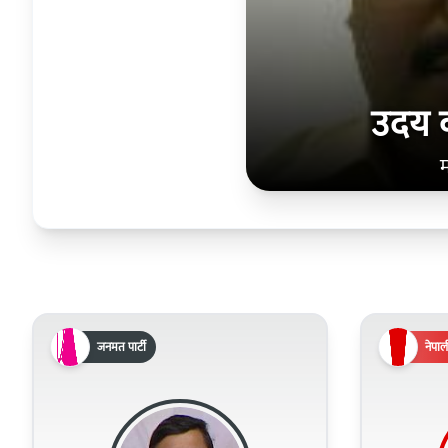
उदय का
जनमत पार्टी
नेपाली