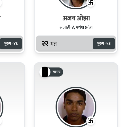
ा
अजय ओझा
सर्लाही-४, मधेश प्रदेश
२२
मत
पुरुष · ४६
पुरुष · ५३
स्वतन्त्र