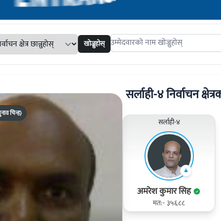
खोज्नुहोस्
Search candidates
सर्लाही-४ निर्वाचन क्षेत्र
चुनाव चिन्ह)
सर्लाही-४
अमरेश कुमार सिह
मत:- ३५६८८