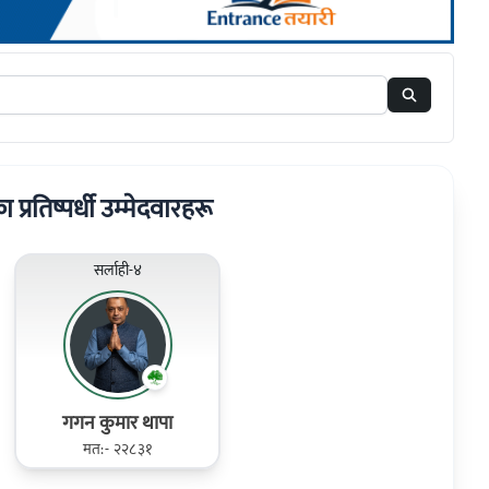
का प्रतिष्पर्धी उम्मेदवारहरू
सर्लाही-४
गगन कुमार थापा
मत:- २२८३१