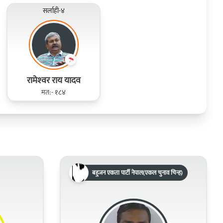
सर्लाही-४
रामेश्‍वर राय यादव
मत:- १८४
बहुजन एकता पार्टी नेपाल(एकल चुनाव चिन्ह)