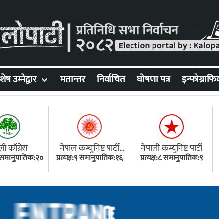
शेष उम्मेद्वार
मतान्तर
निर्वाचित
घोषणा पत्र
इन्फोग्राफि
ली काँग्रेस
नेपाल कम्युनिष्ट पार्टी
नेपाली कम्युनिष्ट पार्टी
१८ समानुपातिक:२०
प्रत्यक्ष:९ समानुपातिक:१६
(एमाले)
प्रत्यक्ष:८ समानुपातिक:९