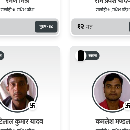
रमण मिश्र
राम प्रवेश याद
सर्लाही-४, मधेश प्रदेश
सर्लाही-४, मधेश प्रदेश
१२
मत
पुरुष · ३८
्र
स्वतन्त्र
टेलाल कुमार यादव
कमलेश मण्डल