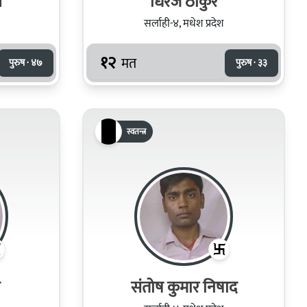
व
धिरज ठाकुर
सर्लाही-४, मधेश प्रदेश
१२
मत
पुरुष · ४७
पुरुष · ३३
स्वतन्त्र
संतोष कुमार निषाद