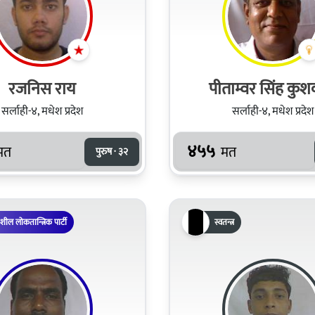
रजनिस राय
पीताम्वर सिंह कुश
सर्लाही-४, मधेश प्रदेश
सर्लाही-४, मधेश प्रदेश
४५५
मत
मत
पुरुष · ३२
िशील लोकतान्त्रिक पार्टी
स्वतन्त्र