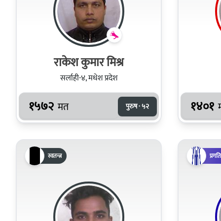
राकेश कुमार मिश्र
सर्लाही-४, मधेश प्रदेश
१५७२
१४०१
मत
पुरुष · ५२
स्वतन्त्र
प्रगत