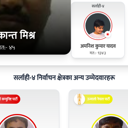
सर्लाही-४
न्‍त मिश्र
अमनिश कुमार यादव
मत:- ४५
मत:- ९३४३
सर्लाही-४ निर्वाचन क्षेत्रका अन्य उम्मेदवारहरू
 कम्युनिष्ट पार्टी
उज्यालो नेपाल पार्टी