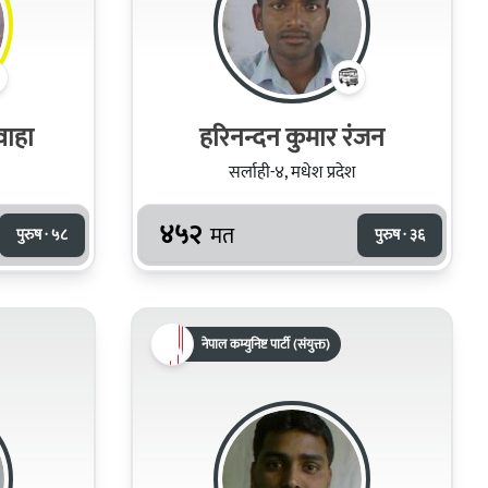
वाहा
हरिनन्दन कुमार रंजन
सर्लाही-४, मधेश प्रदेश
४५२
मत
पुरुष · ५८
पुरुष · ३६
नेपाल कम्युनिष्ट पार्टी (संयुक्त)