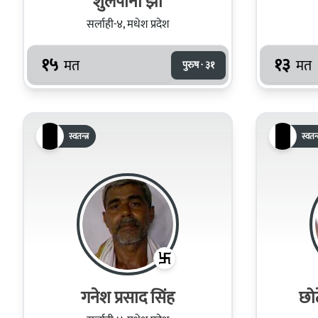
शुलपानी झा
सर्लाही-४, मधेश प्रदेश
१५
१३
मत
मत
पुरुष · ३१
स्वतन्त्र
स्वतन्त
गनेश प्रसाद सिंह
छो