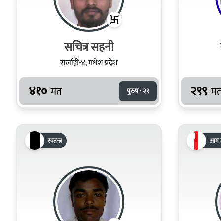
सचित्र सहनी
सर्लाही-४, मधेश प्रदेश
४१०
२९९
मत
म
पुरुष · २९
स्वतन्त्र
आम ज