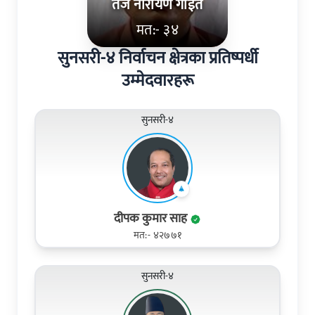
तेज नारायण गोईत
मत:- ३४
सुनसरी-४ निर्वाचन क्षेत्रका प्रतिष्पर्धी
उम्मेदवारहरू
सुनसरी-४
दीपक कुमार साह
मत:- ४२७७१
सुनसरी-४