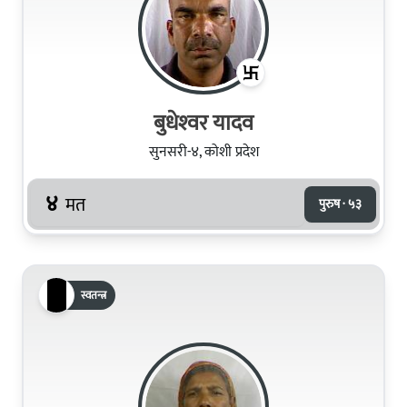
बुधेश्‍वर यादव
सुनसरी-४, कोशी प्रदेश
४
मत
पुरुष · ५३
स्वतन्त्र