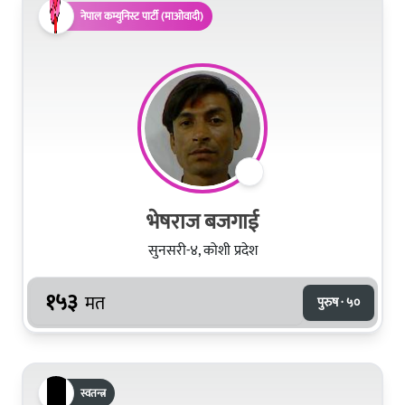
नेपाल कम्युनिस्ट पार्टी (माओवादी)
भेषराज बजगाई
सुनसरी-४, कोशी प्रदेश
१५३
मत
पुरुष · ५०
स्वतन्त्र