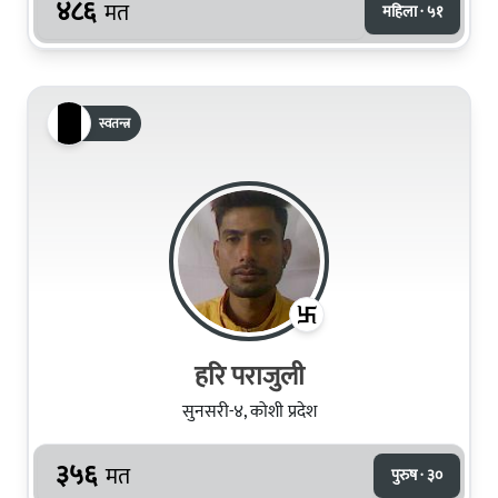
४८६
मत
महिला · ५१
स्वतन्त्र
हरि पराजुली
सुनसरी-४, कोशी प्रदेश
३५६
मत
पुरुष · ३०