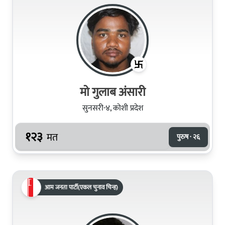
मो गुलाब अंसारी
सुनसरी-४, कोशी प्रदेश
१२३
मत
पुरुष · २६
आम जनता पार्टी(एकल चुनाव चिन्ह)