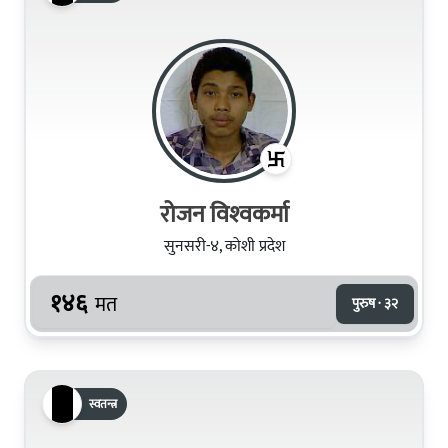
रोजन विश्‍वकर्मा
सुनसरी-४, कोशी प्रदेश
१४६
मत
पुरुष · ३२
स्वतन्त्र