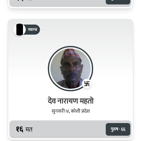
स्वतन्त्र
देव नारायण महतो
सुनसरी-४, कोशी प्रदेश
१६
मत
पुरुष · ६६