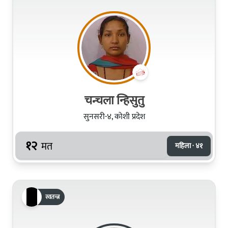
चन्चला न्हिसुतु
सुनसरी-४, कोशी प्रदेश
१२
मत
महिला · ४१
स्वतन्त्र