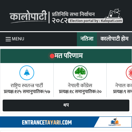
Skip to content
नतिजा
कालोपाटी होम
MENU
मत परिणाम
राष्ट्रिय स्वतन्त्र पार्टी
नेपाली काँग्रेस
नेपाल कम्य
प्रत्यक्ष:१२५ समानुपातिक:५७
प्रत्यक्ष:१८ समानुपातिक:२०
प्रत्यक्ष:९
(ए
थप