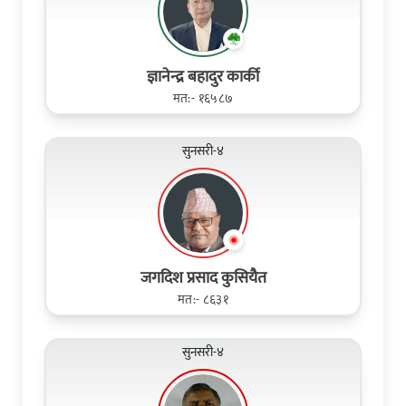
ज्ञानेन्द्र बहादुर कार्की
मत:- १६५८७
सुनसरी-४
जगदिश प्रसाद कुसियैत
मत:- ८६३१
सुनसरी-४