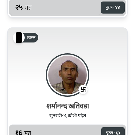
२५
मत
पुरुष · ४४
स्वतन्त्र
शर्मानन्‍द खतिवडा
सुनसरी-४, कोशी प्रदेश
१६
मत
पुरुष · ६३