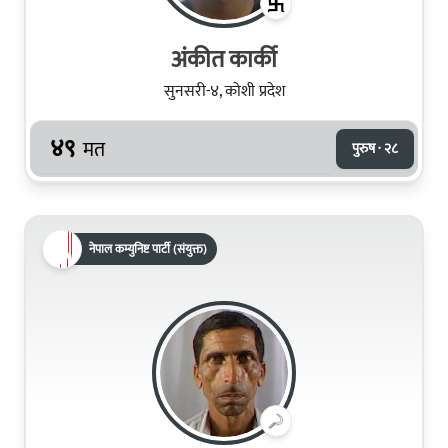
अंकीत कार्की
सुनसरी-४, कोशी प्रदेश
४९
मत
पुरुष · २८
नेपाल कम्युनिष्ट पार्टी (संयुक्त)