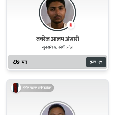
तवरेज आलम अंसारी
सुनसरी-४, कोशी प्रदेश
८७
मत
पुरुष · ३५
मंगोल नेशनल अर्गनाइजेसन