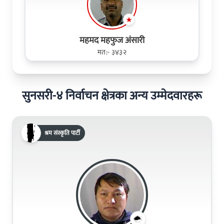
महमद महफुज अंसारी
मत:- ३४३२
सुनसरी-४ निर्वाचन क्षेत्रका अन्य उम्मेदवारहरू
श्रम संस्कृति पार्टी