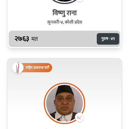
विष्‍णु राना
सुनसरी-४, कोशी प्रदेश
२७६३
मत
पुरुष · ४९
राष्ट्रिय प्रजातन्त्र पार्टी