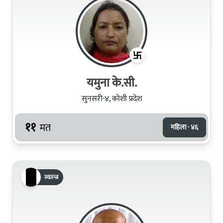
यमुना के.सी.
सुनसरी-४, कोशी प्रदेश
११
मत
महिला · ४६
स्वतन्त्र