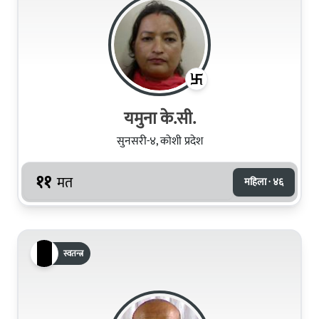
यमुना के.सी.
सुनसरी-४, कोशी प्रदेश
११
मत
महिला · ४६
स्वतन्त्र