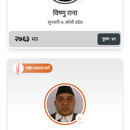
विष्‍णु राना
सुनसरी-४, कोशी प्रदेश
२७६३
मत
पुरुष · ४९
राष्ट्रिय प्रजातन्त्र पार्टी