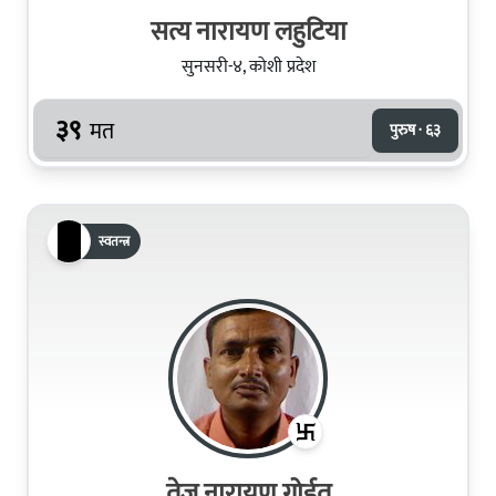
सत्य नारायण लहुटिया
सुनसरी-४, कोशी प्रदेश
३९
मत
पुरुष · ६३
स्वतन्त्र
तेज नारायण गोईत