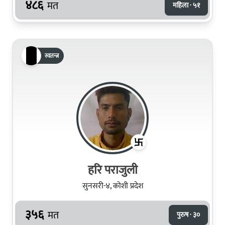
४८६
मत
महिला · ५१
स्वतन्त्र
हरि पराजुली
सुनसरी-४, कोशी प्रदेश
३५६
मत
पुरुष · ३०