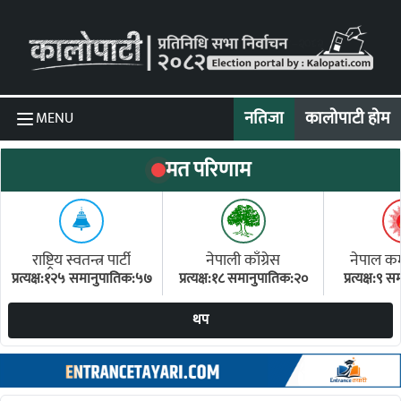
Skip to content
नतिजा
कालोपाटी होम
MENU
मत परिणाम
राष्ट्रिय स्वतन्त्र पार्टी
नेपाली काँग्रेस
नेपाल कम्य
प्रत्यक्ष:१२५ समानुपातिक:५७
प्रत्यक्ष:१८ समानुपातिक:२०
प्रत्यक्ष:९
(ए
थप