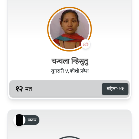
चन्चला न्हिसुतु
सुनसरी-४, कोशी प्रदेश
१२
मत
महिला · ४१
स्वतन्त्र