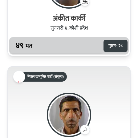
अंकीत कार्की
सुनसरी-४, कोशी प्रदेश
४९
मत
पुरुष · २८
नेपाल कम्युनिष्ट पार्टी (संयुक्त)