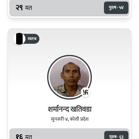
२९
मत
पुरुष · ५४
स्वतन्त्र
शर्मानन्‍द खतिवडा
सुनसरी-४, कोशी प्रदेश
१६
मत
पुरुष · ६३