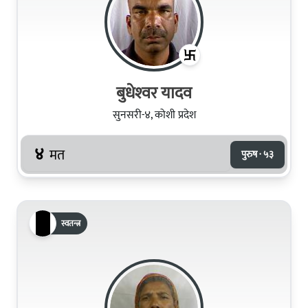
बुधेश्‍वर यादव
सुनसरी-४, कोशी प्रदेश
४
मत
पुरुष · ५३
स्वतन्त्र