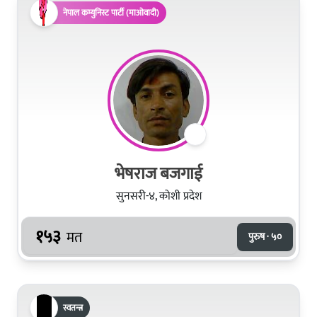
नेपाल कम्युनिस्ट पार्टी (माओवादी)
भेषराज बजगाई
सुनसरी-४, कोशी प्रदेश
१५३
मत
पुरुष · ५०
स्वतन्त्र