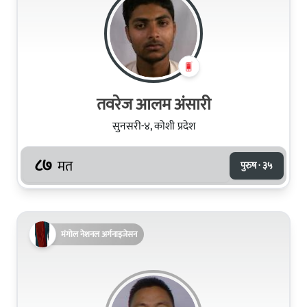
तवरेज आलम अंसारी
सुनसरी-४, कोशी प्रदेश
८७
मत
पुरुष · ३५
मंगोल नेशनल अर्गनाइजेसन