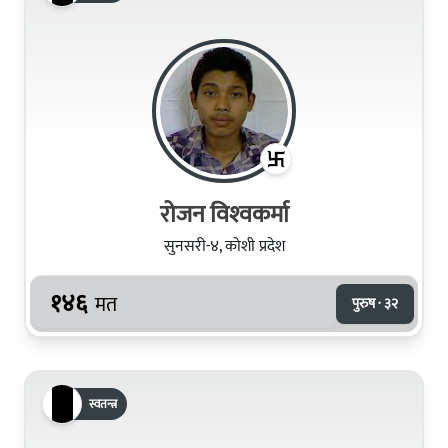
रोजन विश्‍वकर्मा
सुनसरी-४, कोशी प्रदेश
१४६
मत
पुरुष · ३२
स्वतन्त्र