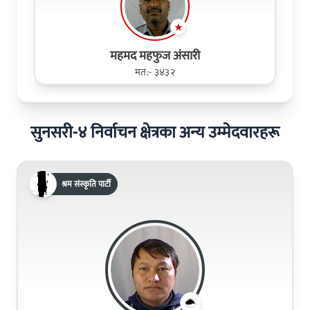
महमद महफुज अंसारी
मत:- ३४३२
सुनसरी-४ निर्वाचन क्षेत्रका अन्य उम्मेदवारहरू
श्रम संस्कृति पार्टी