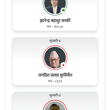
ज्ञानेन्द्र बहादुर कार्की
मत:- १६५८७
सुनसरी-४
जगदिश प्रसाद कुसियैत
मत:- ८६३१
सुनसरी-४