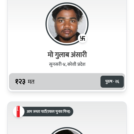
मो गुलाब अंसारी
सुनसरी-४, कोशी प्रदेश
१२३
मत
पुरुष · २६
आम जनता पार्टी(एकल चुनाव चिन्ह)