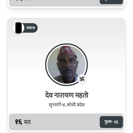
स्वतन्त्र
देव नारायण महतो
सुनसरी-४, कोशी प्रदेश
१६
मत
पुरुष · ६६