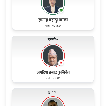
ज्ञानेन्द्र बहादुर कार्की
मत:- १६५८७
सुनसरी-४
जगदिश प्रसाद कुसियैत
मत:- ८६३१
सुनसरी-४