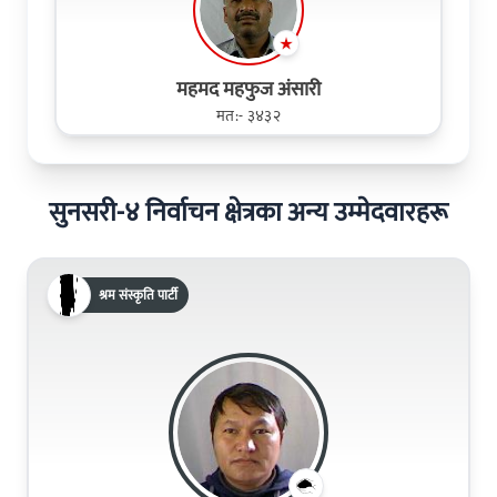
महमद महफुज अंसारी
मत:- ३४३२
सुनसरी-४ निर्वाचन क्षेत्रका अन्य उम्मेदवारहरू
श्रम संस्कृति पार्टी