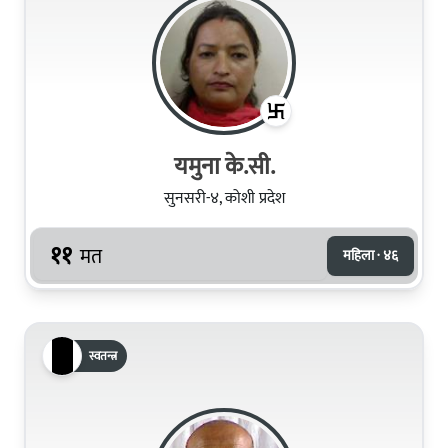
यमुना के.सी.
सुनसरी-४, कोशी प्रदेश
११
मत
महिला · ४६
स्वतन्त्र