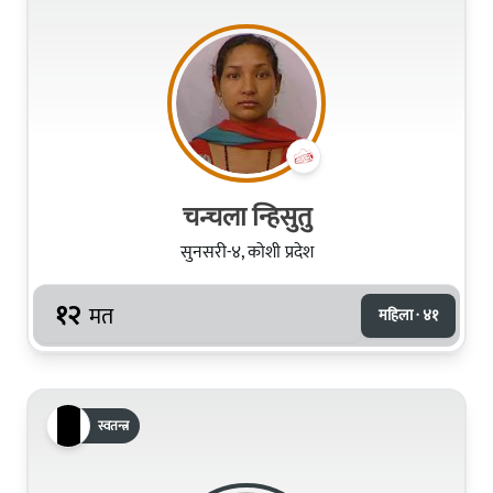
चन्चला न्हिसुतु
सुनसरी-४, कोशी प्रदेश
१२
मत
महिला · ४१
स्वतन्त्र