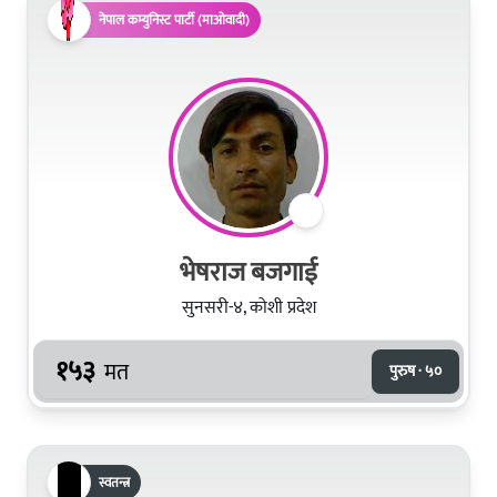
नेपाल कम्युनिस्ट पार्टी (माओवादी)
भेषराज बजगाई
सुनसरी-४, कोशी प्रदेश
१५३
मत
पुरुष · ५०
स्वतन्त्र