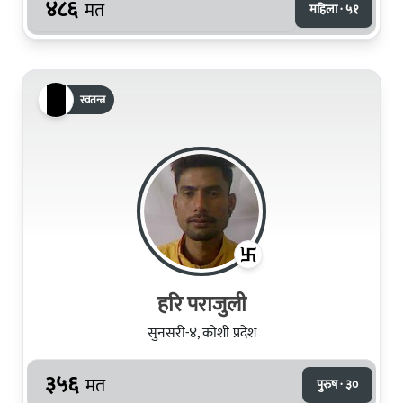
४८६
मत
महिला · ५१
स्वतन्त्र
हरि पराजुली
सुनसरी-४, कोशी प्रदेश
३५६
मत
पुरुष · ३०