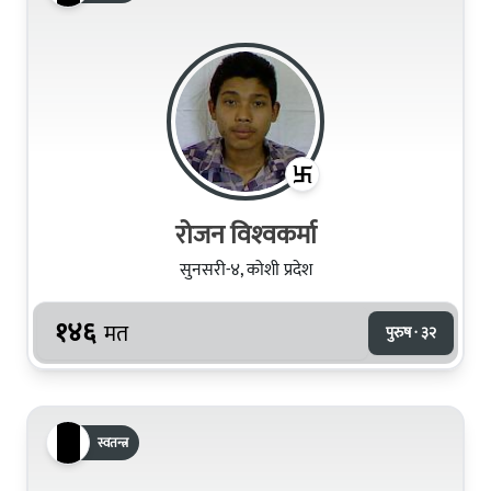
रोजन विश्‍वकर्मा
सुनसरी-४, कोशी प्रदेश
१४६
मत
पुरुष · ३२
स्वतन्त्र