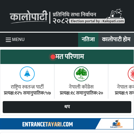
Skip to content
नतिजा
कालोपाटी होम
MENU
मत परिणाम
राष्ट्रिय स्वतन्त्र पार्टी
नेपाली काँग्रेस
नेपाल कम्य
प्रत्यक्ष:१२५ समानुपातिक:५७
प्रत्यक्ष:१८ समानुपातिक:२०
प्रत्यक्ष:९
(ए
थप