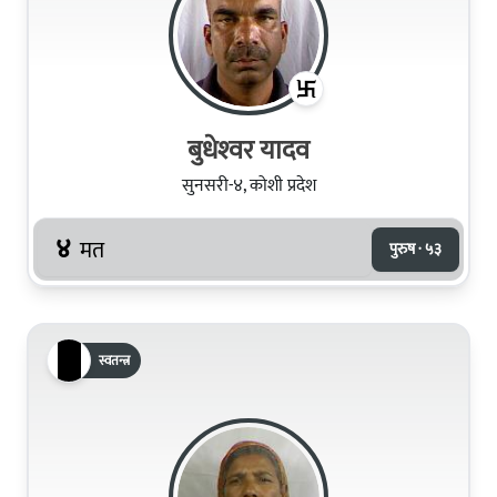
बुधेश्‍वर यादव
सुनसरी-४, कोशी प्रदेश
४
मत
पुरुष · ५३
स्वतन्त्र