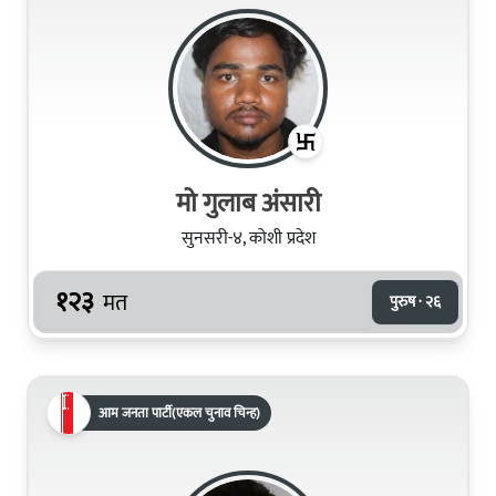
मो गुलाब अंसारी
सुनसरी-४, कोशी प्रदेश
१२३
मत
पुरुष · २६
आम जनता पार्टी(एकल चुनाव चिन्ह)