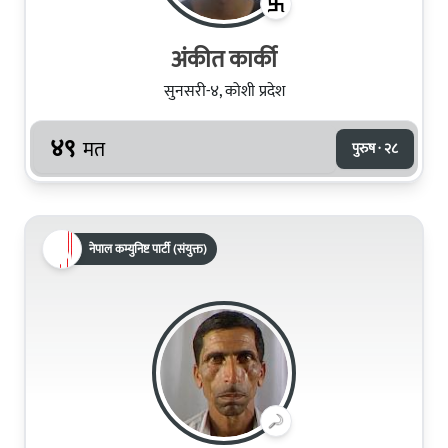
अंकीत कार्की
सुनसरी-४, कोशी प्रदेश
४९
मत
पुरुष · २८
नेपाल कम्युनिष्ट पार्टी (संयुक्त)