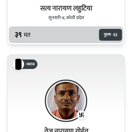
सत्य नारायण लहुटिया
सुनसरी-४, कोशी प्रदेश
३९
मत
पुरुष · ६३
स्वतन्त्र
तेज नारायण गोईत