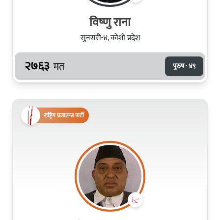
विष्‍णु राना
सुनसरी-४, कोशी प्रदेश
२७६३
मत
पुरुष · ४९
राष्ट्रिय प्रजातन्त्र पार्टी