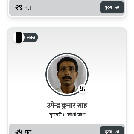
२९
मत
पुरुष · ५४
स्वतन्त्र
उपेन्द्र कुमार साह
सुनसरी-४, कोशी प्रदेश
२५
मत
पुरुष · ४४