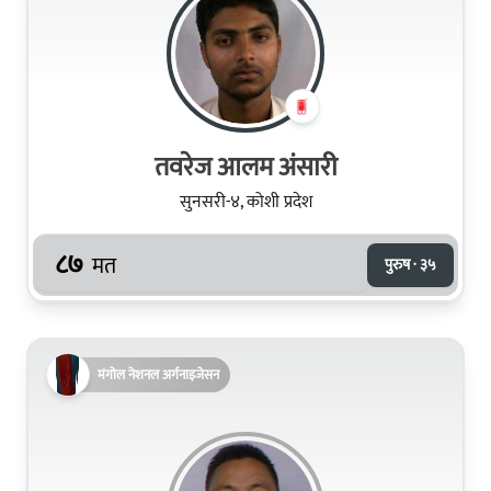
तवरेज आलम अंसारी
सुनसरी-४, कोशी प्रदेश
८७
मत
पुरुष · ३५
मंगोल नेशनल अर्गनाइजेसन