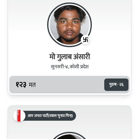
मो गुलाब अंसारी
सुनसरी-४, कोशी प्रदेश
१२३
मत
पुरुष · २६
आम जनता पार्टी(एकल चुनाव चिन्ह)