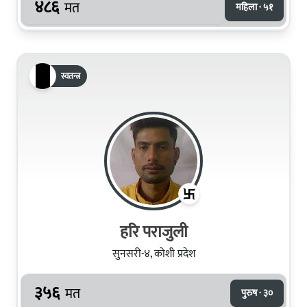
४८६
मत
महिला · ५१
स्वतन्त्र
हरि पराजुली
सुनसरी-४, कोशी प्रदेश
३५६
मत
पुरुष · ३०