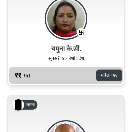
यमुना के.सी.
सुनसरी-४, कोशी प्रदेश
११
मत
महिला · ४६
स्वतन्त्र