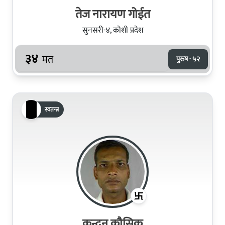
तेज नारायण गोईत
सुनसरी-४, कोशी प्रदेश
३४
मत
पुरुष · ५२
स्वतन्त्र
कुन्दन कौसिक