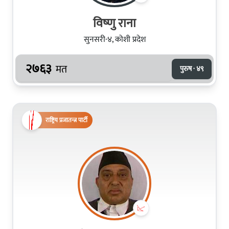
विष्‍णु राना
सुनसरी-४, कोशी प्रदेश
२७६३
मत
पुरुष · ४९
राष्ट्रिय प्रजातन्त्र पार्टी