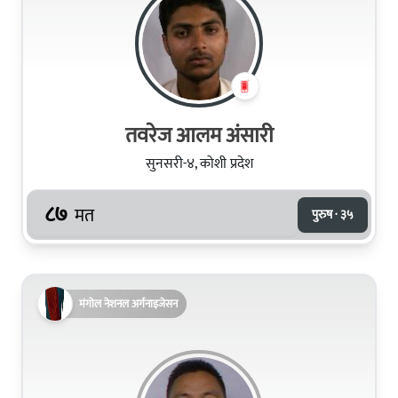
तवरेज आलम अंसारी
सुनसरी-४, कोशी प्रदेश
८७
मत
पुरुष · ३५
मंगोल नेशनल अर्गनाइजेसन