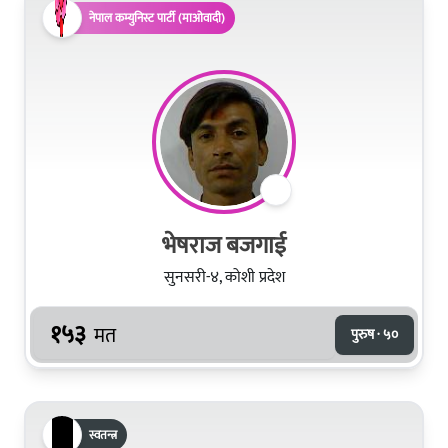
नेपाल कम्युनिस्ट पार्टी (माओवादी)
भेषराज बजगाई
सुनसरी-४, कोशी प्रदेश
१५३
मत
पुरुष · ५०
स्वतन्त्र