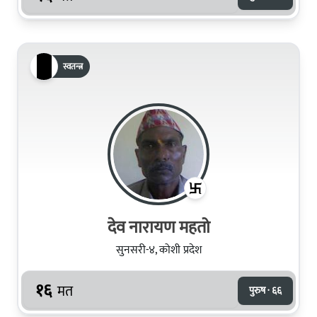
स्वतन्त्र
देव नारायण महतो
सुनसरी-४, कोशी प्रदेश
१६
मत
पुरुष · ६६