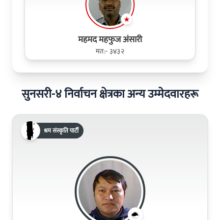
महमद महफुज अंसारी
मत:- ३४३२
सुनसरी-४ निर्वाचन क्षेत्रका अन्य उम्मेदवारहरू
श्रम संस्कृति पार्टी