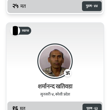
२५
मत
पुरुष · ४४
स्वतन्त्र
शर्मानन्‍द खतिवडा
सुनसरी-४, कोशी प्रदेश
१६
मत
पुरुष · ६३