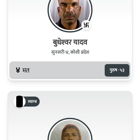
बुधेश्‍वर यादव
सुनसरी-४, कोशी प्रदेश
४
मत
पुरुष · ५३
स्वतन्त्र