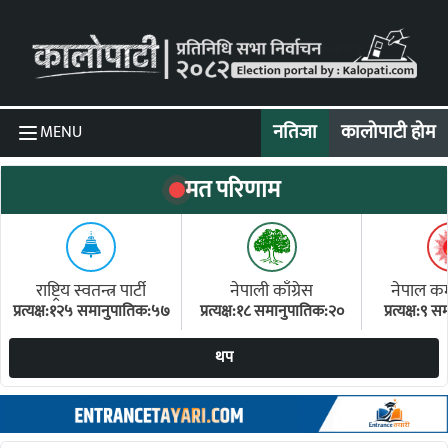
Skip to content
नतिजा
कालोपाटी होम
MENU
मत परिणाम
राष्ट्रिय स्वतन्त्र पार्टी
नेपाली काँग्रेस
नेपाल कम्य
प्रत्यक्ष:१२५ समानुपातिक:५७
प्रत्यक्ष:१८ समानुपातिक:२०
प्रत्यक्ष:९
(ए
थप