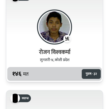
रोजन विश्‍वकर्मा
सुनसरी-४, कोशी प्रदेश
१४६
मत
पुरुष · ३२
स्वतन्त्र