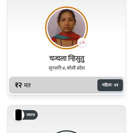
चन्चला न्हिसुतु
सुनसरी-४, कोशी प्रदेश
१२
मत
महिला · ४१
स्वतन्त्र