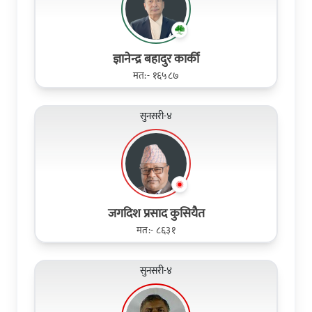
ज्ञानेन्द्र बहादुर कार्की
मत:- १६५८७
सुनसरी-४
जगदिश प्रसाद कुसियैत
मत:- ८६३१
सुनसरी-४