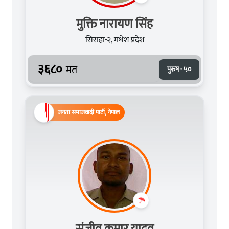
मुक्ति नारायण सिंह
सिराहा-२, मधेश प्रदेश
३६८०
मत
पुरुष · ५०
जनता समाजवादी पार्टी, नेपाल
स‌ंजीव कुमार यादव