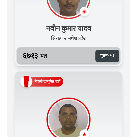
नवीन कुमार यादव
सिराहा-२, मधेश प्रदेश
६७१३
मत
पुरुष · ५१
नेपाली कम्युनिष्ट पार्टी