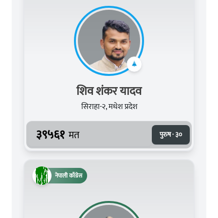
शिव शंकर यादव
सिराहा-२, मधेश प्रदेश
३९५६१
मत
पुरुष · ३०
नेपाली काँग्रेस