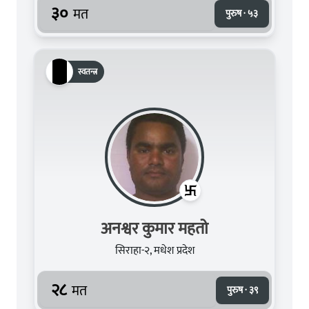
३०
मत
पुरुष · ५३
स्वतन्त्र
अनश्वर कुमार महतो
सिराहा-२, मधेश प्रदेश
२८
मत
पुरुष · ३९