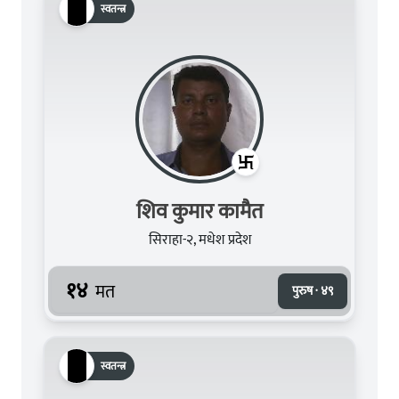
स्वतन्त्र
शिव कुमार कामैत
सिराहा-२, मधेश प्रदेश
१४
मत
पुरुष · ४९
स्वतन्त्र