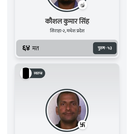
कौशल कुमार सिंह
सिराहा-२, मधेश प्रदेश
६४
मत
पुरुष · ५३
स्वतन्त्र