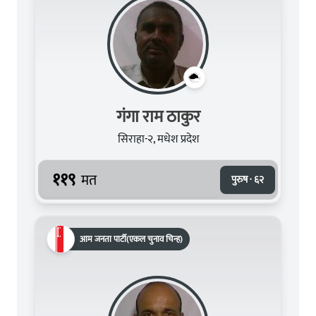
गंगा राम ठाकुर
सिराहा-२, मधेश प्रदेश
११९
मत
पुरुष · ६२
आम जनता पार्टी(एकल चुनाव चिन्ह)