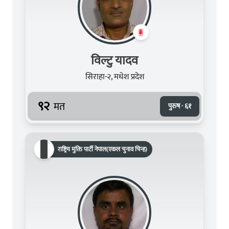
विल्टु यादव
सिराहा-२, मधेश प्रदेश
९२
मत
पुरुष · ६१
राष्ट्रिय मुक्ति पार्टी नेपाल(एकल चुनाव चिन्ह)