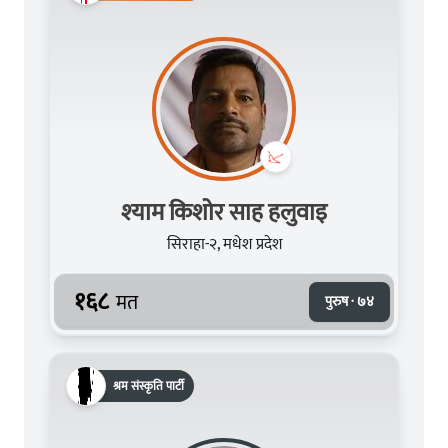
श्‍याम किशो‍र साह हलुवाइ
सिराहा-२, मधेश प्रदेश
१६८
मत
पुरुष · ७४
श्रम संस्कृति पार्टी