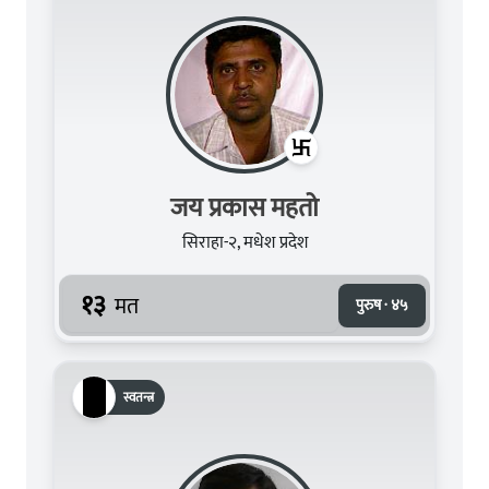
जय प्रकास महतो
सिराहा-२, मधेश प्रदेश
१३
मत
पुरुष · ४५
स्वतन्त्र