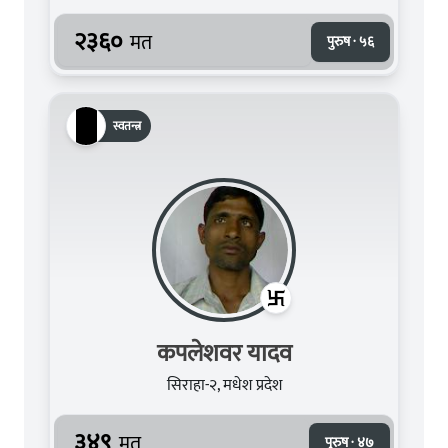
२३६०
मत
पुरुष · ५६
स्वतन्त्र
कपलेशवर यादव
सिराहा-२, मधेश प्रदेश
३४९
मत
पुरुष · ४७