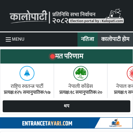
Skip to content
नतिजा
कालोपाटी होम
MENU
मत परिणाम
राष्ट्रिय स्वतन्त्र पार्टी
नेपाली काँग्रेस
नेपाल कम्य
प्रत्यक्ष:१२५ समानुपातिक:५७
प्रत्यक्ष:१८ समानुपातिक:२०
प्रत्यक्ष:९
(ए
थप