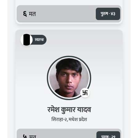
६
मत
पुरुष · ४३
स्वतन्त्र
रमेश कुमार यादव
सिराहा-२, मधेश प्रदेश
५
मत
पुरुष · २९