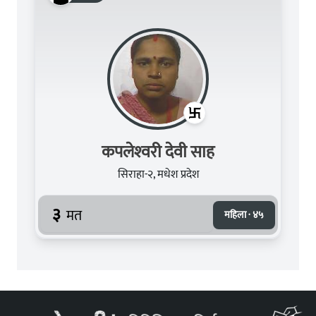
कपलेश्‍वरी देवी साह
सिराहा-२, मधेश प्रदेश
३
मत
महिला · ४५