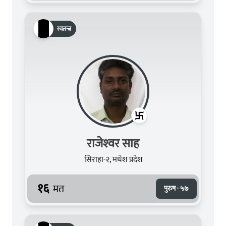
स्वतन्त्र
राजेश्‍वर साह
सिराहा-२, मधेश प्रदेश
१६
मत
पुरुष · ५७