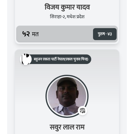
विजय कुमार यादव
सिराहा-२, मधेश प्रदेश
५२
मत
पुरुष · ४३
बहुजन एकता पार्टी नेपाल(एकल चुनाव चिन्ह)
सवुर लाल राम