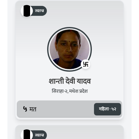
स्वतन्त्र
शान्ती देवी यादव
सिराहा-२, मधेश प्रदेश
५
मत
महिला · ५२
स्वतन्त्र