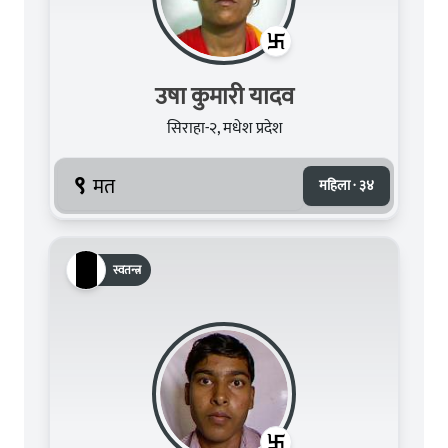
उषा कुमारी यादव
सिराहा-२, मधेश प्रदेश
९
मत
महिला · ३४
स्वतन्त्र