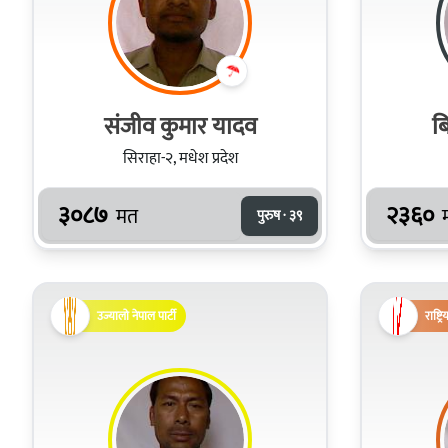
स‌ंजीव कुमार यादव
ब
सिराहा-२, मधेश प्रदेश
३०८७
२३६०
मत
पुरुष · ३९
उज्यालो नेपाल पार्टी
राष्ट्र