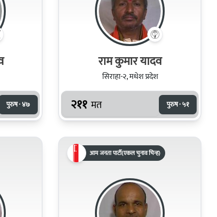
व
राम कुमार यादव
सिराहा-२, मधेश प्रदेश
२११
मत
पुरुष · ४७
पुरुष · ५१
आम जनता पार्टी(एकल चुनाव चिन्ह)