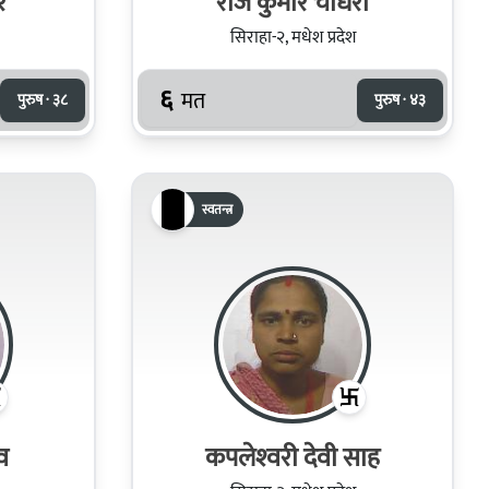
र
राज कुमार चौधरी
सिराहा-२, मधेश प्रदेश
६
मत
पुरुष · ३८
पुरुष · ४३
स्वतन्त्र
व
कपलेश्‍वरी देवी साह