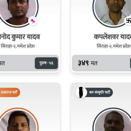
िनोद कुमार यादव
कपलेशवर याद
सिराहा-२, मधेश प्रदेश
सिराहा-२, मधेश प्रदेश
३४९
मत
मत
पुरुष · ५६
िय प्रजातन्त्र पार्टी
श्रम संस्कृति पार्टी