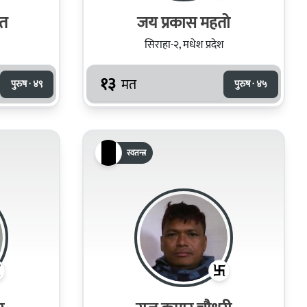
ैत
जय प्रकास महतो
सिराहा-२, मधेश प्रदेश
१३
मत
पुरुष · ४९
पुरुष · ४५
स्वतन्त्र