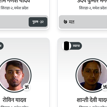
राम गणेश यादव
उदय कुमार मग
सिराहा-२, मधेश प्रदेश
सिराहा-२, मधेश प्रदेश
७
मत
पुरुष · ३२
्र
स्वतन्त्र
रोविन यादव
शान्ती देवी याद