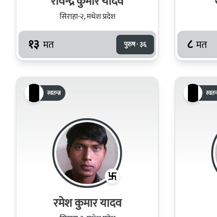
रविन्द्र कुमार यादव
सिराहा-२, मधेश प्रदेश
१३
८
मत
मत
पुरुष · ३६
स्वतन्त्र
स्वतन्त
रमेश कुमार यादव