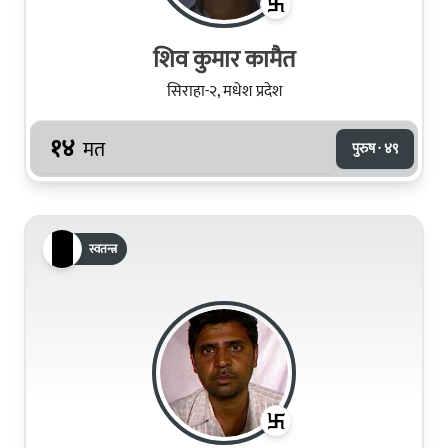
शिव कुमार कामैत
सिराहा-२, मधेश प्रदेश
१४
मत
पुरुष · ४९
स्वतन्त्र