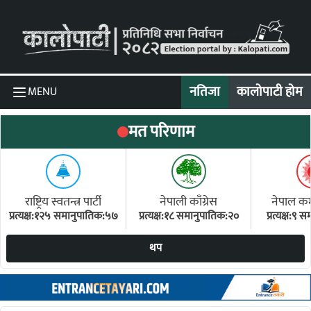
Skip to content
नतिजा
कालोपाटी होम
MENU
मत परिणाम
राष्ट्रिय स्वतन्त्र पार्टी
नेपाली काँग्रेस
नेपाल कम्य
प्रत्यक्ष:१२५ समानुपातिक:५७
प्रत्यक्ष:१८ समानुपातिक:२०
प्रत्यक्ष:९
(ए
थप