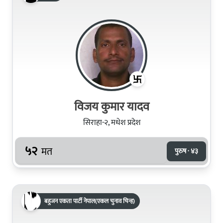
विजय कुमार यादव
सिराहा-२, मधेश प्रदेश
५२
मत
पुरुष · ४३
बहुजन एकता पार्टी नेपाल(एकल चुनाव चिन्ह)