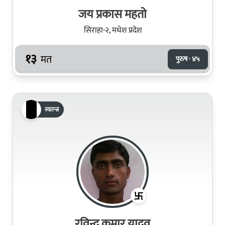
जय प्रकास महतो
सिराहा-२, मधेश प्रदेश
१३
मत
पुरुष · ४५
स्वतन्त्र
रविन्द्र कुमार यादव