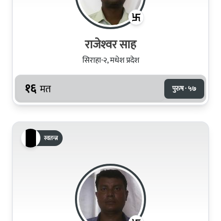
राजेश्‍वर साह
सिराहा-२, मधेश प्रदेश
१६
मत
पुरुष · ५७
स्वतन्त्र