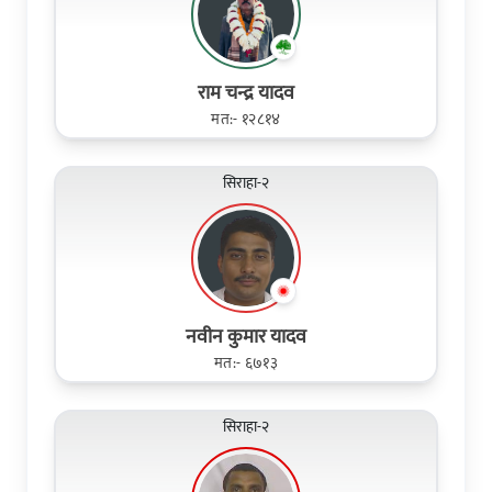
राम चन्द्र यादव
मत:- १२८१४
सिराहा-२
नवीन कुमार यादव
मत:- ६७१३
सिराहा-२