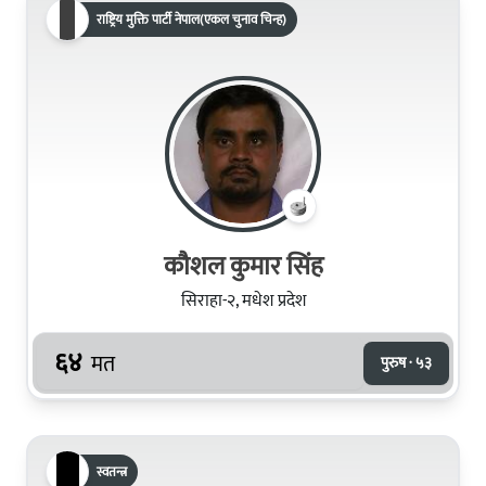
राष्ट्रिय मुक्ति पार्टी नेपाल(एकल चुनाव चिन्ह)
कौशल कुमार सिंह
सिराहा-२, मधेश प्रदेश
६४
मत
पुरुष · ५३
स्वतन्त्र