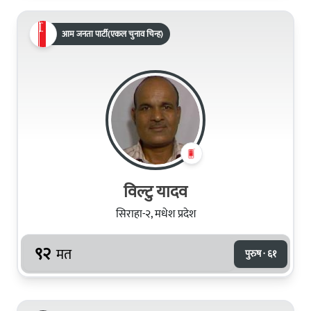
आम जनता पार्टी(एकल चुनाव चिन्ह)
विल्टु यादव
सिराहा-२, मधेश प्रदेश
९२
मत
पुरुष · ६१