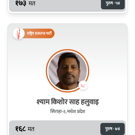
१७३
मत
पुरुष · ५४
राष्ट्रिय प्रजातन्त्र पार्टी
श्‍याम किशो‍र साह हलुवाइ
सिराहा-२, मधेश प्रदेश
१६८
मत
पुरुष · ७४