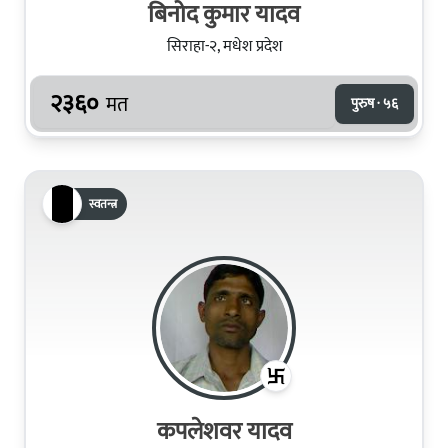
बिनोद कुमार यादव
सिराहा-२, मधेश प्रदेश
२३६०
मत
पुरुष · ५६
स्वतन्त्र
कपलेशवर यादव