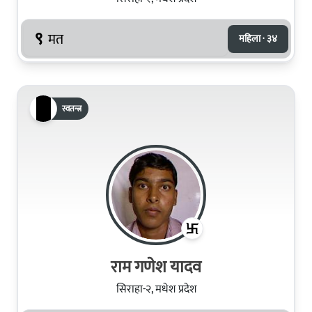
९
मत
महिला · ३४
स्वतन्त्र
राम गणेश यादव
सिराहा-२, मधेश प्रदेश