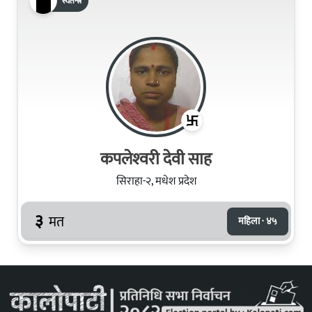
स्वतन्त्र
कपलेश्‍वरी देवी साह
सिराहा-२, मधेश प्रदेश
३
मत
महिला · ४५