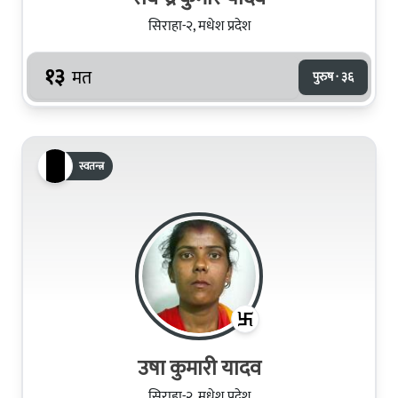
सिराहा-२, मधेश प्रदेश
१३
मत
पुरुष · ३६
स्वतन्त्र
उषा कुमारी यादव
सिराहा-२, मधेश प्रदेश