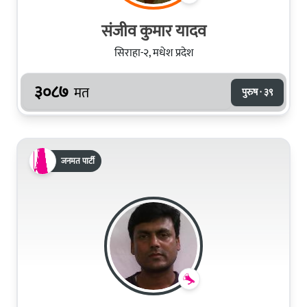
स‌ंजीव कुमार यादव
सिराहा-२, मधेश प्रदेश
३०८७
मत
पुरुष · ३९
जनमत पार्टी