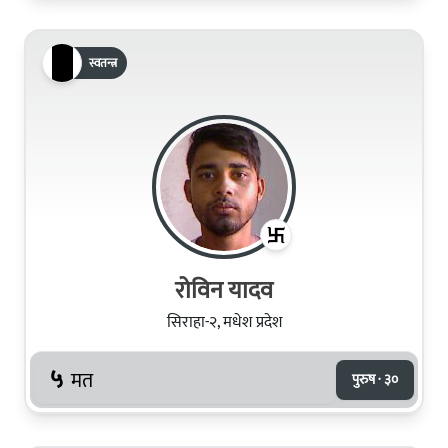
स्वतन्त्र
रोविन यादव
सिराहा-२, मधेश प्रदेश
५
मत
पुरुष · ३०