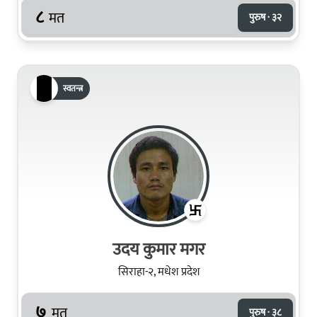
८
मत
पुरुष · ३२
स्वतन्त्र
उदय कुमार मगर
सिराहा-२, मधेश प्रदेश
७
मत
पुरुष · ३८