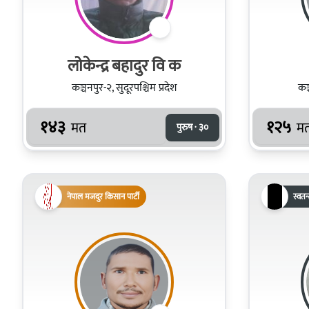
लोकेन्द्र बहादुर वि क
कञ्चनपुर-२, सुदूरपश्चिम प्रदेश
कञ्
१४३
१२५
मत
म
पुरुष · ३०
नेपाल मजदुर किसान पार्टी
स्वतन्त