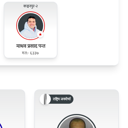
कञ्चनपुर-२
माधव प्रसाद पन्त
मत:- ६३३७
राष्ट्रिय जनमोर्चा