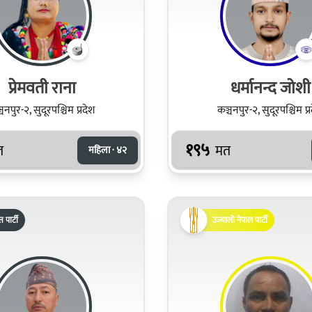
प्रेमवती राना
धर्मानन्द जोशी
चनपुर-२, सुदूरपश्चिम प्रदेश
कञ्चनपुर-२, सुदूरपश्चिम प्
१९५
त
मत
महिला · ४२
पार्टी
उज्यालो नेपाल पार्टी