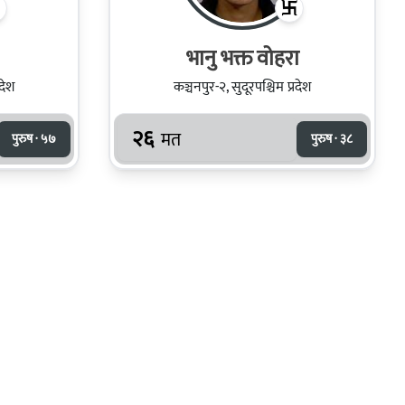
भानु भक्त वोहरा
रदेश
कञ्चनपुर-२, सुदूरपश्चिम प्रदेश
२६
मत
पुरुष · ५७
पुरुष · ३८