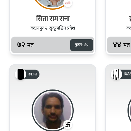
सिता राम राना
कञ्चनपुर-२, सुदूरपश्चिम प्रदेश
कञ्
७२
४४
मत
मत
पुरुष · ६०
स्वतन्त्र
मितेरी