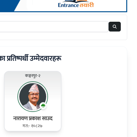
का प्रतिष्पर्धी उम्मेदवारहरू
कञ्चनपुर-२
नारायण प्रकाश साउद
मत:- १०८२७