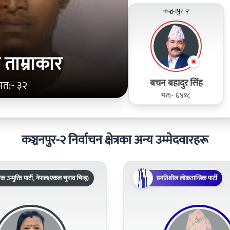
कञ्चनपुर-२
ताम्राकार
बचन बहादुर सिंह
मत:- ३२
मत:- ६४१८
कञ्चनपुर-२ निर्वाचन क्षेत्रका अन्य उम्मेदवारहरू
क उन्मुक्ति पार्टी, नेपाल(एकल चुनाव चिन्ह)
प्रगतिशील लोकतान्त्रिक पार्टी