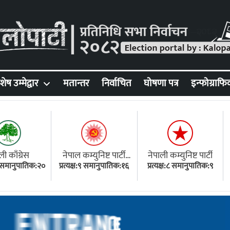
शेष उम्मेद्वार
मतान्तर
निर्वाचित
घोषणा पत्र
इन्फोग्राफि
ली काँग्रेस
नेपाल कम्युनिष्ट पार्टी
नेपाली कम्युनिष्ट पार्टी
१८ समानुपातिक:२०
प्रत्यक्ष:९ समानुपातिक:१६
(एमाले)
प्रत्यक्ष:८ समानुपातिक:९