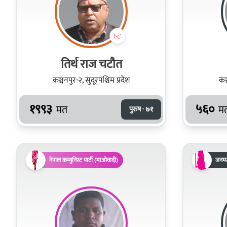
तिर्थ राज चटौत
कञ्चनपुर-२, सुदूरपश्चिम प्रदेश
कञ्
१९९३
५६०
मत
म
पुरुष · ७१
नेपाल कम्युनिस्ट पार्टी (माओवादी)
जनमत 