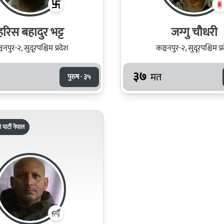
हरिस बहादुर भट्ट
जग्गु चौधरी
चनपुर-२, सुदूरपश्चिम प्रदेश
कञ्चनपुर-२, सुदूरपश्चिम प्
३७
मत
पुरुष · ३५
 पार्टी नेपाल