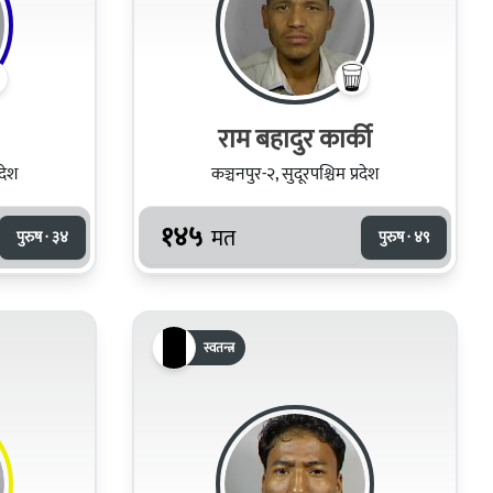
राम बहादुर कार्की
रदेश
कञ्चनपुर-२, सुदूरपश्चिम प्रदेश
१४५
मत
पुरुष · ३४
पुरुष · ४९
स्वतन्त्र