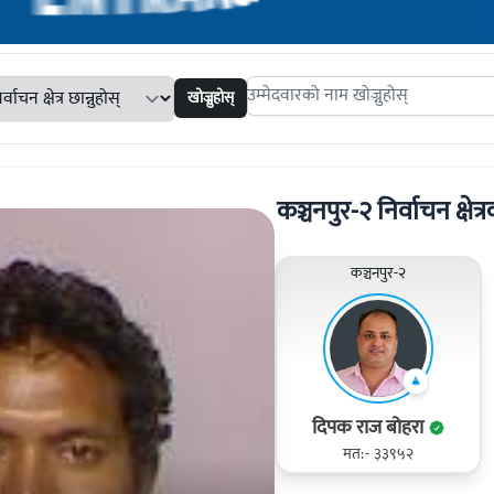
खोज्नुहोस्
Search candidates
कञ्चनपुर-२ निर्वाचन क्षेत्र
कञ्चनपुर-२
दिपक राज बोहरा
मत:- ३३९५२