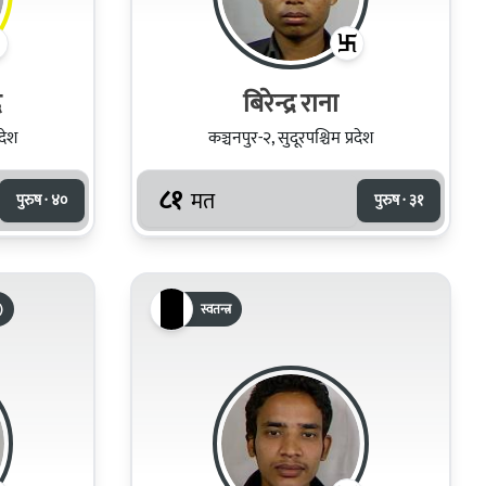
द
बिरेन्द्र राना
रदेश
कञ्चनपुर-२, सुदूरपश्चिम प्रदेश
८१
मत
पुरुष · ४०
पुरुष · ३१
)
स्वतन्त्र