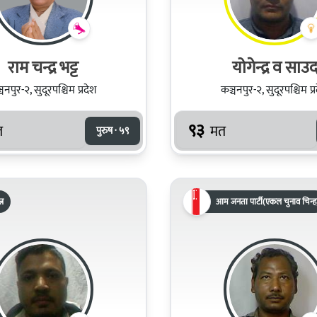
राम चन्द्र भट्ट
योगेन्द्र व साउ
चनपुर-२, सुदूरपश्चिम प्रदेश
कञ्चनपुर-२, सुदूरपश्चिम प्
९३
त
मत
पुरुष · ५९
्र
आम जनता पार्टी(एकल चुनाव चिन्ह