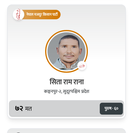
नेपाल मजदुर किसान पार्टी
सिता राम राना
कञ्चनपुर-२, सुदूरपश्चिम प्रदेश
७२
मत
पुरुष · ६०