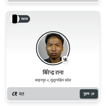
स्वतन्त्र
बिरेन्द्र राना
कञ्चनपुर-२, सुदूरपश्चिम प्रदेश
८१
मत
पुरुष · ३१