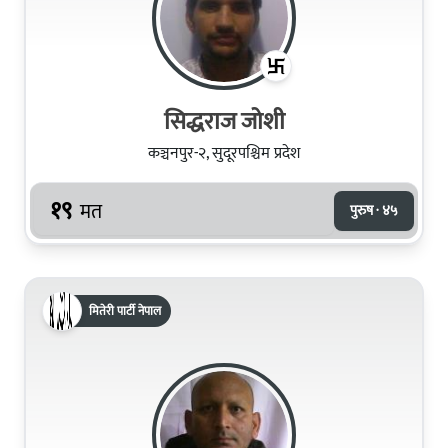
सिद्धराज जोशी
कञ्चनपुर-२, सुदूरपश्चिम प्रदेश
१९
मत
पुरुष · ४५
मितेरी पार्टी नेपाल