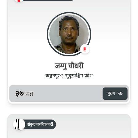
जग्गु चौधरी
कञ्चनपुर-२, सुदूरपश्चिम प्रदेश
३७
मत
पुरुष · ५७
संयुक्त नागरिक पार्टी