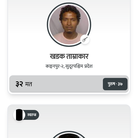
खडक ताम्राकार
कञ्चनपुर-२, सुदूरपश्चिम प्रदेश
३२
मत
पुरुष · ३७
स्वतन्त्र