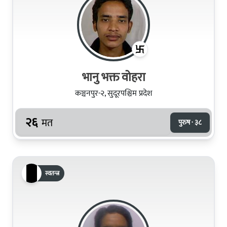
भानु भक्त वोहरा
कञ्चनपुर-२, सुदूरपश्चिम प्रदेश
२६
मत
पुरुष · ३८
स्वतन्त्र