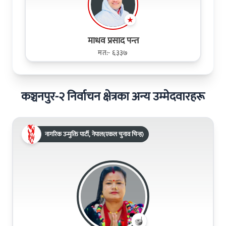
माधव प्रसाद पन्त
मत:- ६३३७
कञ्चनपुर-२ निर्वाचन क्षेत्रका अन्य उम्मेदवारहरू
नागरिक उन्मुक्ति पार्टी, नेपाल(एकल चुनाव चिन्ह)