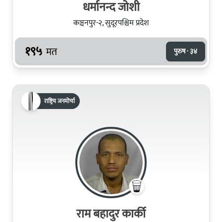
धर्मानन्द जोशी
कञ्चनपुर-२, सुदूरपश्चिम प्रदेश
१९५
मत
पुरुष · ३४
राष्ट्रिय जनमोर्चा
राम बहादुर कार्की