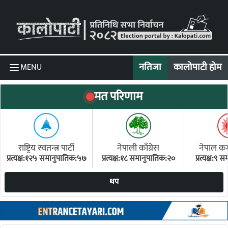
Skip to content
नतिजा
कालोपाटी होम
MENU
मत परिणाम
राष्ट्रिय स्वतन्त्र पार्टी
नेपाली काँग्रेस
नेपाल कम्य
प्रत्यक्ष:१२५ समानुपातिक:५७
प्रत्यक्ष:१८ समानुपातिक:२०
प्रत्यक्ष:९
(ए
थप