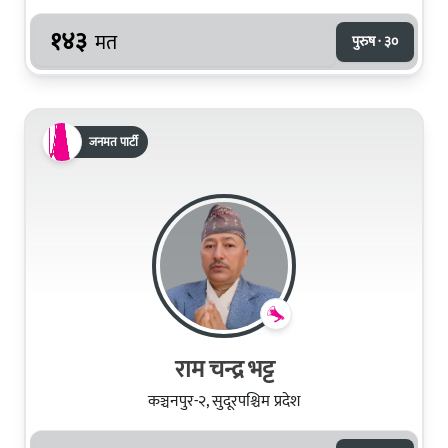
१४३
मत
पुरुष · ३०
जनमत पार्टी
राम चन्द्र भट्ट
कञ्चनपुर-२, सुदूरपश्चिम प्रदेश