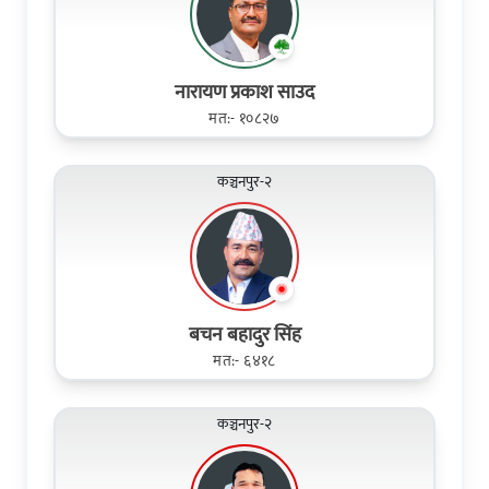
नारायण प्रकाश साउद
मत:- १०८२७
कञ्चनपुर-२
बचन बहादुर सिंह
मत:- ६४१८
कञ्चनपुर-२