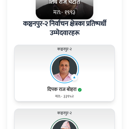
तिर्थ राज चटौत
मत:- १९९३
कञ्चनपुर-२ निर्वाचन क्षेत्रका प्रतिष्पर्धी
उम्मेदवारहरू
कञ्चनपुर-२
दिपक राज बोहरा
मत:- ३३९५२
कञ्चनपुर-२