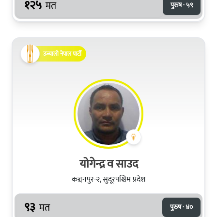
१२५
मत
पुरुष · ५९
उज्यालो नेपाल पार्टी
योगेन्द्र व साउद
कञ्चनपुर-२, सुदूरपश्चिम प्रदेश
९३
मत
पुरुष · ४०