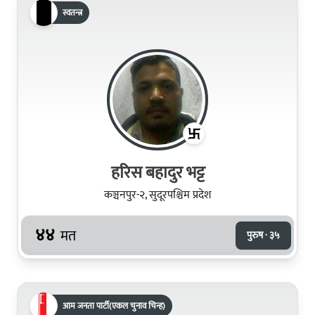
स्वतन्त्र
हरिस बहादुर भट्ट
कञ्चनपुर-२, सुदूरपश्चिम प्रदेश
४४
मत
पुरुष · ३५
आम जनता पार्टी(एकल चुनाव चिन्ह)