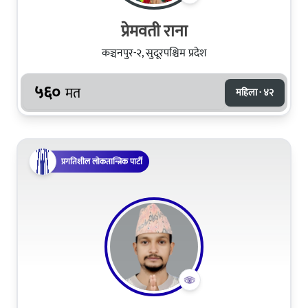
प्रेमवती राना
कञ्चनपुर-२, सुदूरपश्चिम प्रदेश
५६०
मत
महिला · ४२
प्रगतिशील लोकतान्त्रिक पार्टी