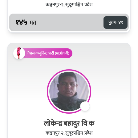
कञ्चनपुर-२, सुदूरपश्चिम प्रदेश
१४५
मत
पुरुष · ४९
नेपाल कम्युनिस्ट पार्टी (माओवादी)
लोकेन्द्र बहादुर वि क
कञ्चनपुर-२, सुदूरपश्चिम प्रदेश