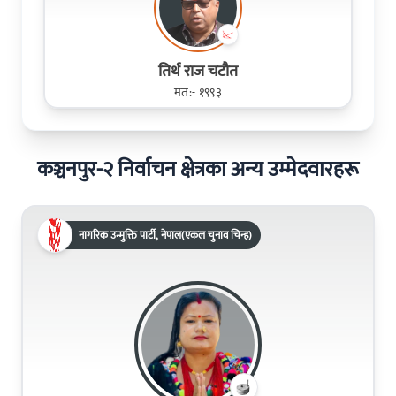
तिर्थ राज चटौत
मत:- १९९३
कञ्चनपुर-२ निर्वाचन क्षेत्रका अन्य उम्मेदवारहरू
नागरिक उन्मुक्ति पार्टी, नेपाल(एकल चुनाव चिन्ह)