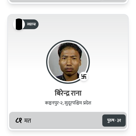
स्वतन्त्र
बिरेन्द्र राना
कञ्चनपुर-२, सुदूरपश्चिम प्रदेश
८१
मत
पुरुष · ३१