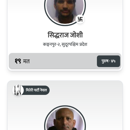
सिद्धराज जोशी
कञ्चनपुर-२, सुदूरपश्चिम प्रदेश
१९
मत
पुरुष · ४५
मितेरी पार्टी नेपाल