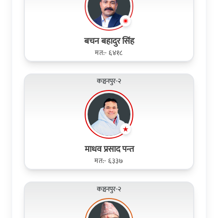
बचन बहादुर सिंह
मत:- ६४१८
कञ्चनपुर-२
माधव प्रसाद पन्त
मत:- ६३३७
कञ्चनपुर-२