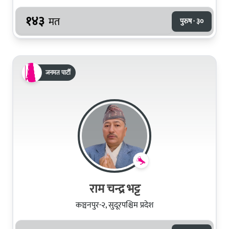
१४३
मत
पुरुष · ३०
जनमत पार्टी
राम चन्द्र भट्ट
कञ्चनपुर-२, सुदूरपश्चिम प्रदेश