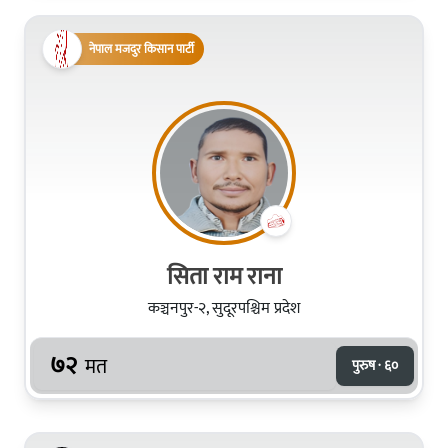
नेपाल मजदुर किसान पार्टी
सिता राम राना
कञ्चनपुर-२, सुदूरपश्चिम प्रदेश
७२
मत
पुरुष · ६०