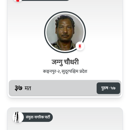
जग्गु चौधरी
कञ्चनपुर-२, सुदूरपश्चिम प्रदेश
३७
मत
पुरुष · ५७
संयुक्त नागरिक पार्टी