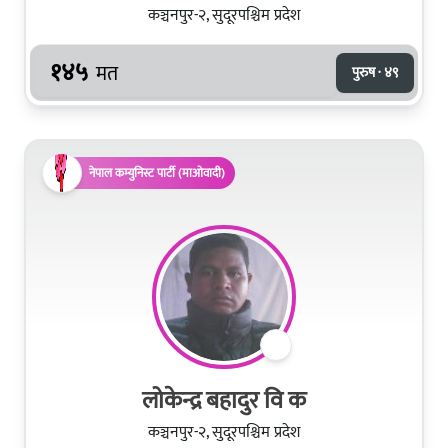
कञ्चनपुर-२, सुदूरपश्चिम प्रदेश
१४५
मत
पुरुष · ४९
नेपाल कम्युनिस्ट पार्टी (माओवादी)
लोकेन्द्र बहादुर वि क
कञ्चनपुर-२, सुदूरपश्चिम प्रदेश