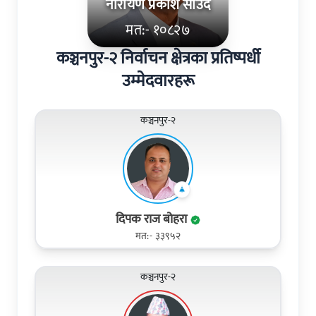
नारायण प्रकाश साउद
मत:- १०८२७
कञ्चनपुर-२ निर्वाचन क्षेत्रका प्रतिष्पर्धी
उम्मेदवारहरू
कञ्चनपुर-२
दिपक राज बोहरा
मत:- ३३९५२
कञ्चनपुर-२