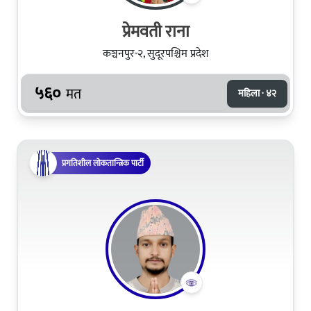
प्रेमवती राना
कञ्चनपुर-२, सुदूरपश्चिम प्रदेश
५६०
मत
महिला · ४२
प्रगतिशील लोकतान्त्रिक पार्टी