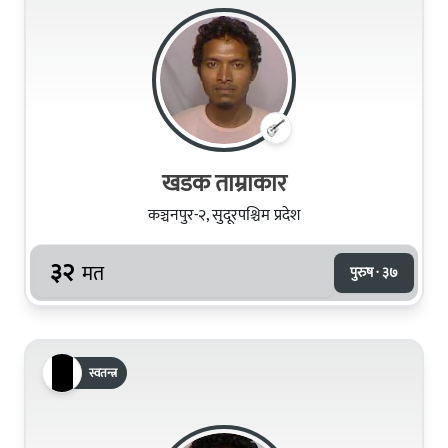
खडक ताम्राकार
कञ्चनपुर-२, सुदूरपश्चिम प्रदेश
३२
मत
पुरुष · ३७
स्वतन्त्र