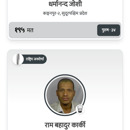
धर्मानन्द जोशी
कञ्चनपुर-२, सुदूरपश्चिम प्रदेश
१९५
मत
पुरुष · ३४
राष्ट्रिय जनमोर्चा
राम बहादुर कार्की