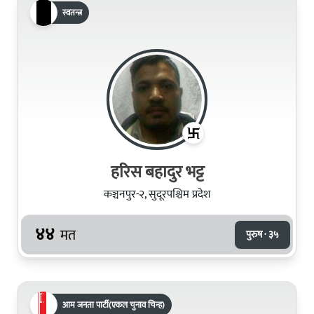
स्वतन्त्र
हरिस बहादुर भट्ट
कञ्चनपुर-२, सुदूरपश्चिम प्रदेश
४४
मत
पुरुष · ३५
आम जनता पार्टी(एकल चुनाव चिन्ह)