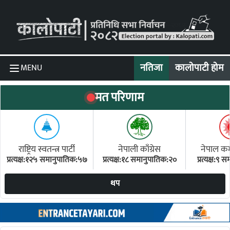
Skip to content
नतिजा
कालोपाटी होम
MENU
मत परिणाम
राष्ट्रिय स्वतन्त्र पार्टी
नेपाली काँग्रेस
नेपाल कम्य
प्रत्यक्ष:१२५ समानुपातिक:५७
प्रत्यक्ष:१८ समानुपातिक:२०
प्रत्यक्ष:९
(ए
थप