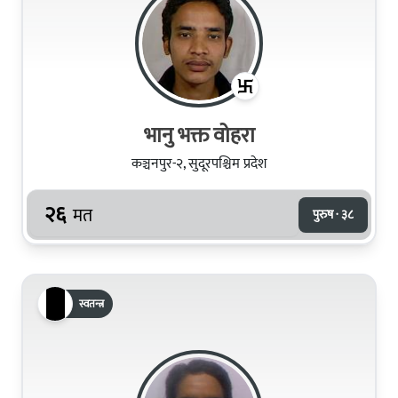
भानु भक्त वोहरा
कञ्चनपुर-२, सुदूरपश्चिम प्रदेश
२६
मत
पुरुष · ३८
स्वतन्त्र