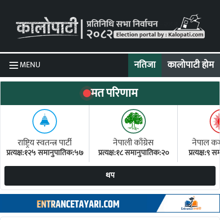
Skip to content
नतिजा
कालोपाटी होम
MENU
मत परिणाम
राष्ट्रिय स्वतन्त्र पार्टी
नेपाली काँग्रेस
नेपाल कम्य
प्रत्यक्ष:१२५ समानुपातिक:५७
प्रत्यक्ष:१८ समानुपातिक:२०
प्रत्यक्ष:९
(ए
थप