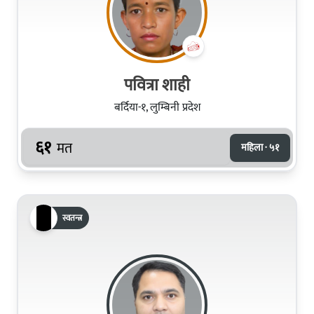
पवित्रा शाही
बर्दिया-१, लुम्बिनी प्रदेश
६१
मत
महिला · ५१
स्वतन्त्र