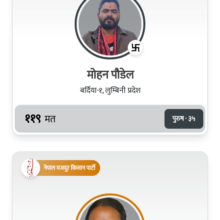
मोहन पौडेल
बर्दिया-१, लुम्बिनी प्रदेश
११९
मत
पुरुष · ३५
नेपाल मजदुर किसान पार्टी