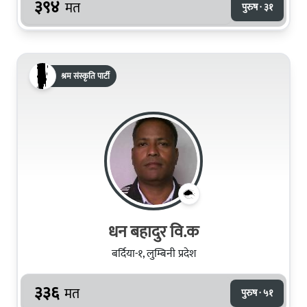
३९४
मत
पुरुष · ३१
श्रम संस्कृति पार्टी
धन बहादुर वि.क
बर्दिया-१, लुम्बिनी प्रदेश
३३६
मत
पुरुष · ५१