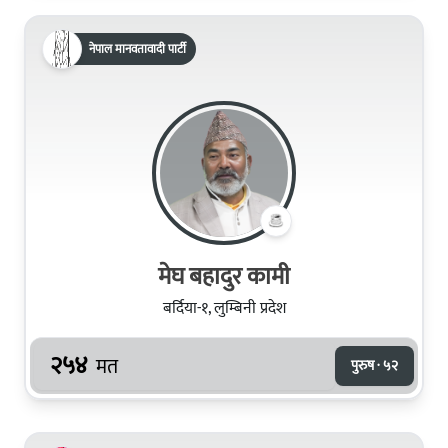
नेपाल मानवतावादी पार्टी
मेघ बहादुर कामी
बर्दिया-१, लुम्बिनी प्रदेश
२५४
मत
पुरुष · ५२