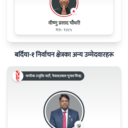
वीष्णु प्रसाद चौधरी
मत:- ९२८५
बर्दिया-१ निर्वाचन क्षेत्रका अन्य उम्मेदवारहरू
नागरिक उन्मुक्ति पार्टी, नेपाल(एकल चुनाव चिन्ह)