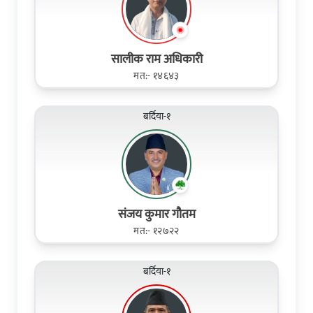
सालीक राम अधिकारी
मत:- १४६४३
बर्दिया-१
संजय कुमार गौतम
मत:- १२७२२
बर्दिया-१