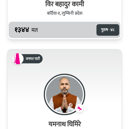
विर बहादुर कामी
बर्दिया-१, लुम्बिनी प्रदेश
१३४४
मत
पुरुष · ४८
जनमत पार्टी
यमनाथ घिमिरे