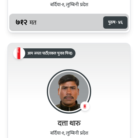
बर्दिया-१, लुम्बिनी प्रदेश
७१२
मत
पुरुष · ४६
आम जनता पार्टी(एकल चुनाव चिन्ह)
दत्ता थारु
बर्दिया-१, लुम्बिनी प्रदेश