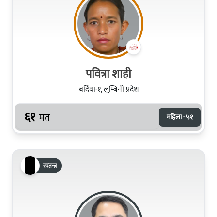
पवित्रा शाही
बर्दिया-१, लुम्बिनी प्रदेश
६१
मत
महिला · ५१
स्वतन्त्र