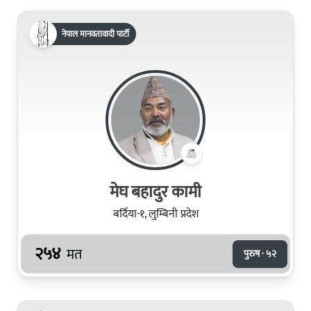
नेपाल मानवतावादी पार्टी
मेघ बहादुर कामी
बर्दिया-१, लुम्बिनी प्रदेश
२५४
मत
पुरुष · ५२