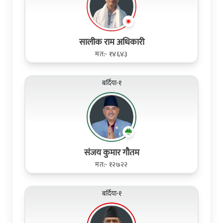
सालीक राम अधिकारी
मत:- १४६४३
बर्दिया-१
संजय कुमार गौतम
मत:- १२७२२
बर्दिया-१