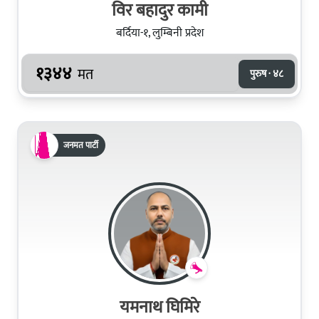
विर बहादुर कामी
बर्दिया-१, लुम्बिनी प्रदेश
१३४४
मत
पुरुष · ४८
जनमत पार्टी
यमनाथ घिमिरे