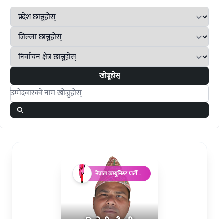
खोज्नुहोस्
Search candidates
नेपाल कम्युनिस्ट पार्टी
(माओवादी)