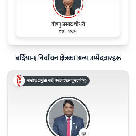
वीष्णु प्रसाद चौधरी
मत:- ९२८५
बर्दिया-१ निर्वाचन क्षेत्रका अन्य उम्मेदवारहरू
नागरिक उन्मुक्ति पार्टी, नेपाल(एकल चुनाव चिन्ह)