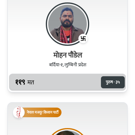
मोहन पौडेल
बर्दिया-१, लुम्बिनी प्रदेश
११९
मत
पुरुष · ३५
नेपाल मजदुर किसान पार्टी