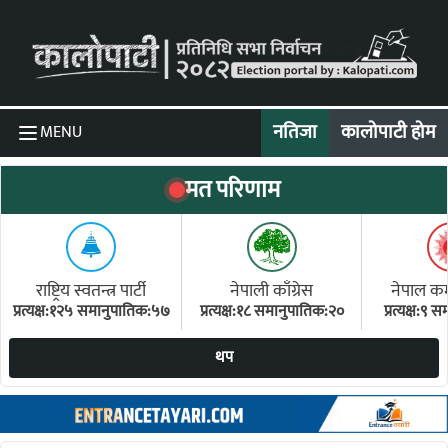
Skip to content
नतिजा
कालोपाटी होम
MENU
मत परिणाम
राष्ट्रिय स्वतन्त्र पार्टी
नेपाली काँग्रेस
नेपाल कम्य
प्रत्यक्ष:१२५ समानुपातिक:५७
प्रत्यक्ष:१८ समानुपातिक:२०
प्रत्यक्ष:९
(ए
थप