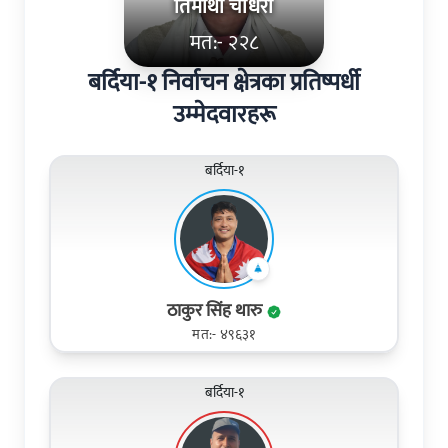
तिमोथी चौधरी
मत:- २२८
बर्दिया-१ निर्वाचन क्षेत्रका प्रतिष्पर्धी
उम्मेदवारहरू
बर्दिया-१
ठाकुर सिंह थारु
मत:- ४९६३१
बर्दिया-१