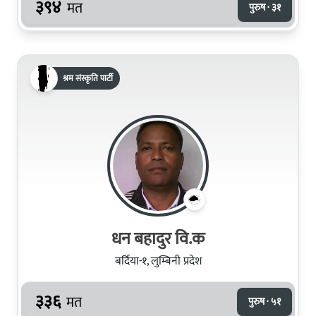
३९४
मत
पुरुष · ३१
श्रम संस्कृति पार्टी
धन बहादुर वि.क
बर्दिया-१, लुम्बिनी प्रदेश
३३६
मत
पुरुष · ५१