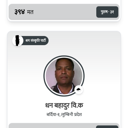
३९४
मत
पुरुष · ३१
श्रम संस्कृति पार्टी
धन बहादुर वि.क
बर्दिया-१, लुम्बिनी प्रदेश