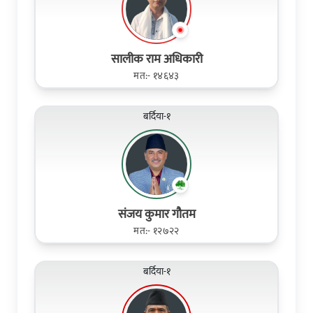
सालीक राम अधिकारी
मत:- १४६४३
बर्दिया-१
संजय कुमार गौतम
मत:- १२७२२
बर्दिया-१