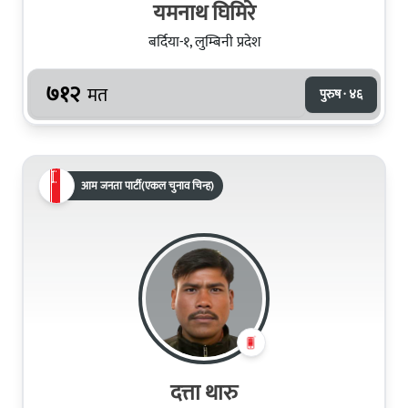
यमनाथ घिमिरे
बर्दिया-१, लुम्बिनी प्रदेश
७१२
मत
पुरुष · ४६
आम जनता पार्टी(एकल चुनाव चिन्ह)
दत्ता थारु