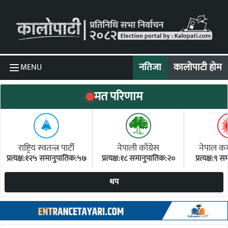
Skip to content
नतिजा
कालोपाटी होम
MENU
मत परिणाम
राष्ट्रिय स्वतन्त्र पार्टी
नेपाली काँग्रेस
नेपाल कम्य
प्रत्यक्ष:१२५ समानुपातिक:५७
प्रत्यक्ष:१८ समानुपातिक:२०
प्रत्यक्ष:९
(ए
थप