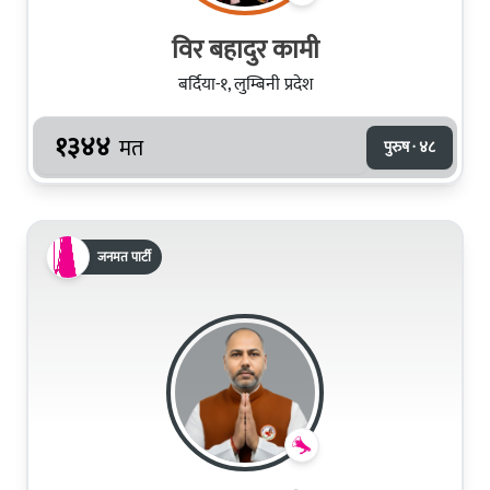
विर बहादुर कामी
बर्दिया-१, लुम्बिनी प्रदेश
१३४४
मत
पुरुष · ४८
जनमत पार्टी