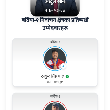
अब्दुल खान
मत:- ५७२४
बर्दिया-१ निर्वाचन क्षेत्रका प्रतिष्पर्धी
उम्मेदवारहरू
बर्दिया-१
ठाकुर सिंह थारु
मत:- ४९६३१
बर्दिया-१