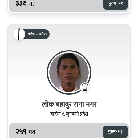
३३६
मत
पुरुष · ५१
राष्ट्रिय जनमोर्चा
लोक बहादुर राना मगर
बर्दिया-१, लुम्बिनी प्रदेश
२५९
मत
पुरुष · ५३