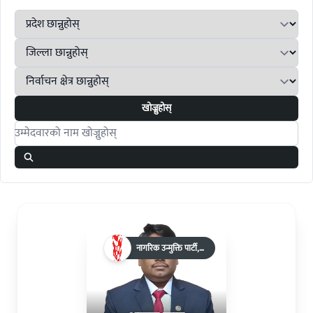
खोज्नुहोस्
Search candidates
नागरिक उन्मुक्ति पार्टी,
नेपाल(एकल चुनाव चिन्ह)