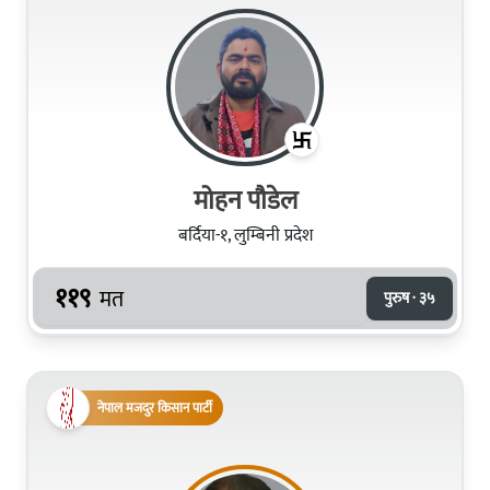
मोहन पौडेल
बर्दिया-१, लुम्बिनी प्रदेश
११९
मत
पुरुष · ३५
नेपाल मजदुर किसान पार्टी