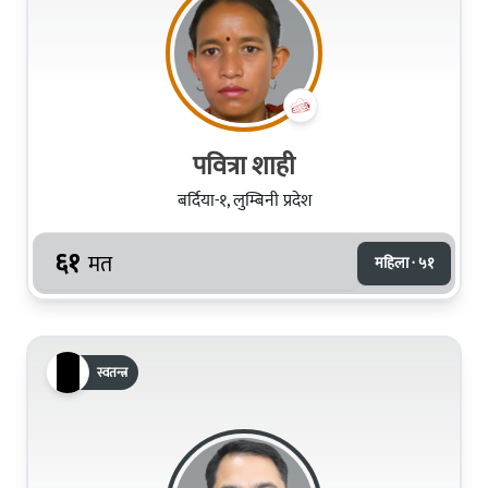
पवित्रा शाही
बर्दिया-१, लुम्बिनी प्रदेश
६१
मत
महिला · ५१
स्वतन्त्र