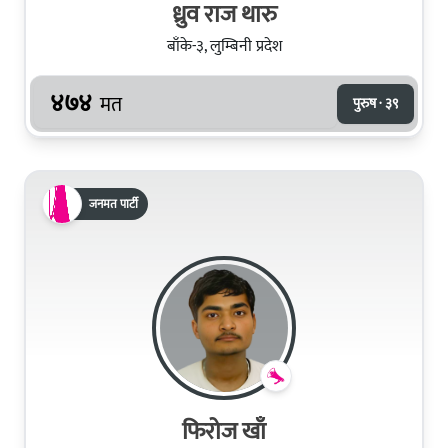
ध्रुव राज थारु
बाँके-३, लुम्बिनी प्रदेश
४७४
मत
पुरुष · ३९
जनमत पार्टी
फिरोज खाँ