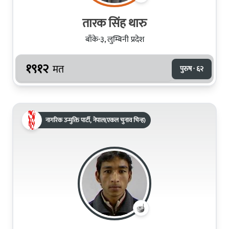
तारक सिंह थारु
बाँके-३, लुम्बिनी प्रदेश
१९१२
मत
पुरुष · ६२
नागरिक उन्मुक्ति पार्टी, नेपाल(एकल चुनाव चिन्ह)