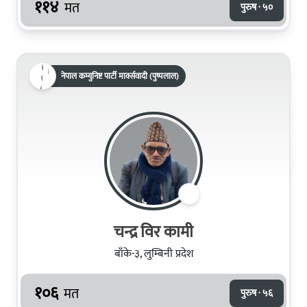
११४
मत
पुरुष · ५०
नेपाल कम्युनिष्ट पार्टी मार्क्सवादी (पुष्पलाल)
चन्द्र विर कामी
बाँके-३, लुम्बिनी प्रदेश
१०६
मत
पुरुष · ५६