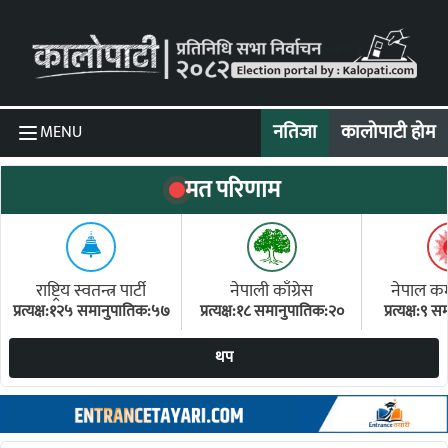
Skip to content
नतिजा
कालोपाटी होम
MENU
मत परिणाम
राष्ट्रिय स्वतन्त्र पार्टी
नेपाली काँग्रेस
नेपाल कम्य
प्रत्यक्ष:१२५ समानुपातिक:५७
प्रत्यक्ष:१८ समानुपातिक:२०
प्रत्यक्ष:९
(ए
थप