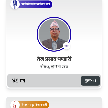
प्रगतिशील लोकतान्त्रिक पार्टी
तेज प्रसाद भण्डारी
बाँके-३, लुम्बिनी प्रदेश
४८
मत
पुरुष · ५१
नेपाल मजदुर किसान पार्टी