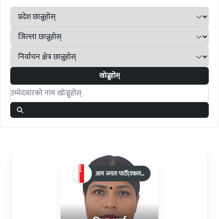
खोज्नुहोस्
Search candidates
आम जनता पार्टी(एकल
चुनाव चिन्ह)