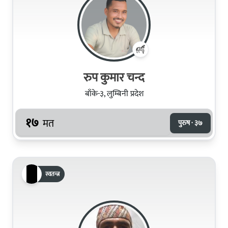
रुप कुमार चन्द
बाँके-३, लुम्बिनी प्रदेश
१७
मत
पुरुष · ३७
स्वतन्त्र