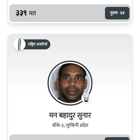
३३९
मत
पुरुष · ४१
राष्ट्रिय जनमोर्चा
मन बहादुर सुनार
बाँके-३, लुम्बिनी प्रदेश