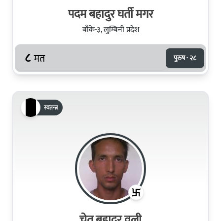
पदम बहादुर घर्ती मगर
बाँके-३, लुम्बिनी प्रदेश
८
मत
पुरुष · २८
स्वतन्त्र
चेत बहादुर वली