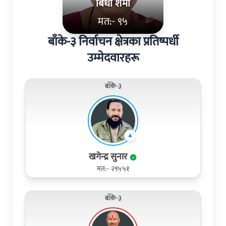
बिधा शर्मा
मत:- ९५
बाँके-३ निर्वाचन क्षेत्रका प्रतिष्पर्धी
उम्मेदवारहरू
बाँके-३
खगेन्द्र सुनार
मत:- २९५५१
बाँके-३