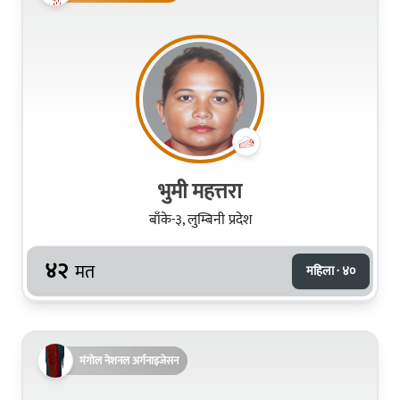
भुमी महत्तरा
बाँके-३, लुम्बिनी प्रदेश
४२
मत
महिला · ४०
मंगोल नेशनल अर्गनाइजेसन