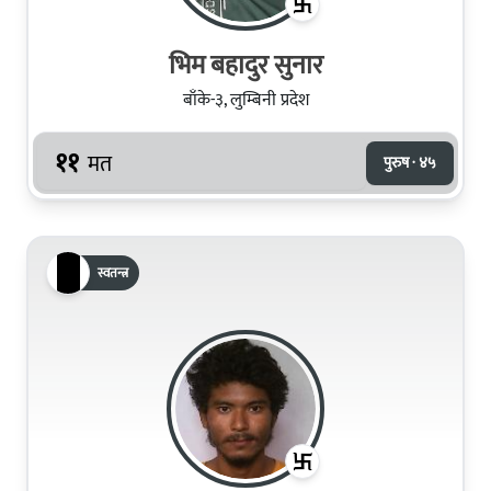
भिम बहादुर सुनार
बाँके-३, लुम्बिनी प्रदेश
११
मत
पुरुष · ४५
स्वतन्त्र