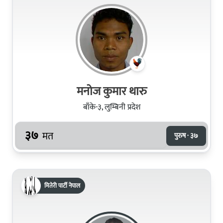
मनोज कुमार थारु
बाँके-३, लुम्बिनी प्रदेश
३७
मत
पुरुष · ३७
मितेरी पार्टी नेपाल