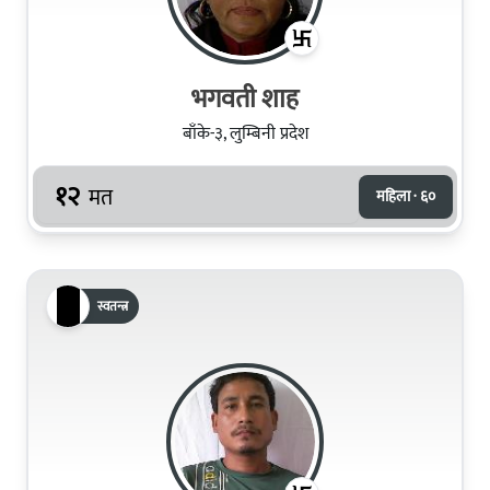
भगवती शाह
बाँके-३, लुम्बिनी प्रदेश
१२
मत
महिला · ६०
स्वतन्त्र