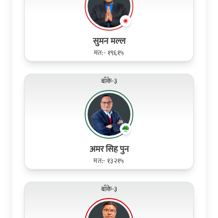
सुमन मल्ल
मत:- १९६१५
बाँके-३
अमर सिह पुन
मत:- १३२१५
बाँके-३