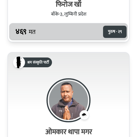
फिरोज खाँ
बाँके-३, लुम्बिनी प्रदेश
४६९
मत
पुरुष · २९
श्रम संस्कृति पार्टी
ओमकार थापा मगर