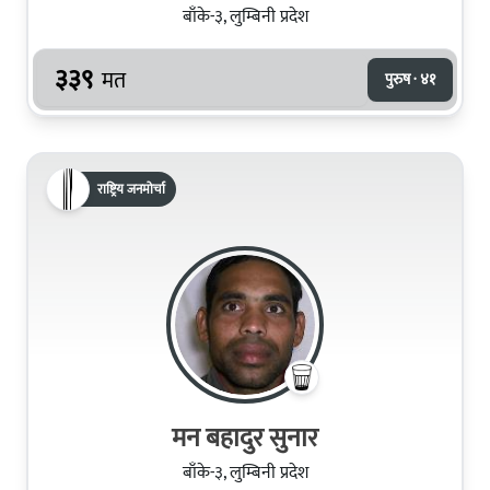
बाँके-३, लुम्बिनी प्रदेश
३३९
मत
पुरुष · ४१
राष्ट्रिय जनमोर्चा
मन बहादुर सुनार
बाँके-३, लुम्बिनी प्रदेश