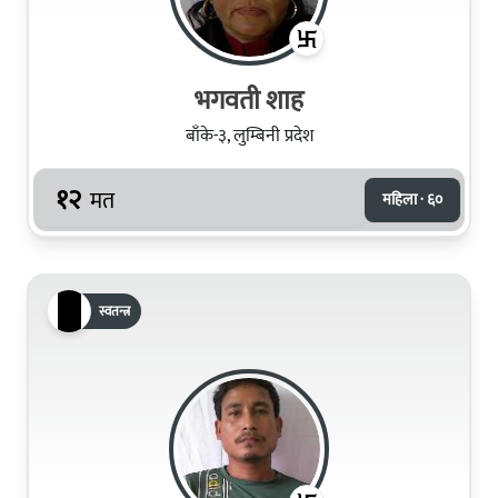
भगवती शाह
बाँके-३, लुम्बिनी प्रदेश
१२
मत
महिला · ६०
स्वतन्त्र