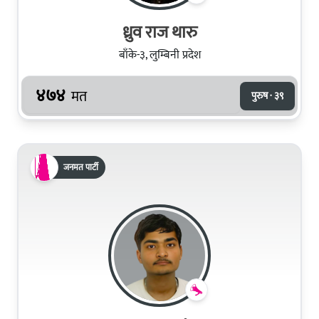
ध्रुव राज थारु
बाँके-३, लुम्बिनी प्रदेश
४७४
मत
पुरुष · ३९
जनमत पार्टी