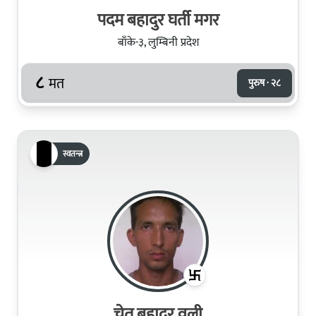
पदम बहादुर घर्ती मगर
बाँके-३, लुम्बिनी प्रदेश
८
मत
पुरुष · २८
स्वतन्त्र
चेत बहादुर वली