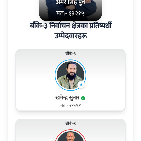
अमर सिह पुन
मत:- १३२१५
बाँके-३ निर्वाचन क्षेत्रका प्रतिष्पर्धी
उम्मेदवारहरू
बाँके-३
खगेन्द्र सुनार
मत:- २९५५१
बाँके-३