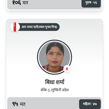
१०६
मत
पुरुष · ५६
आम जनता पार्टी(एकल चुनाव चिन्ह)
बिधा शर्मा
बाँके-३, लुम्बिनी प्रदेश
९५
मत
महिला · ४७