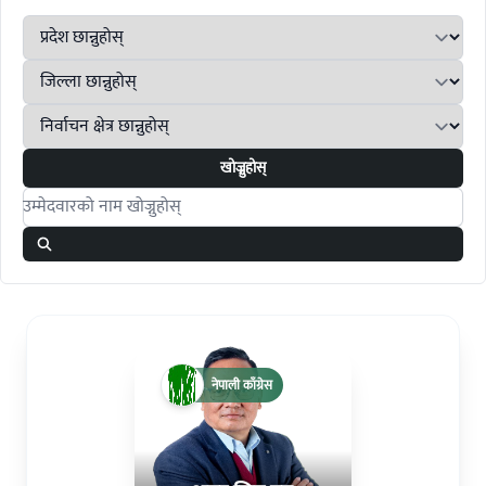
खोज्नुहोस्
Search candidates
नेपाली काँग्रेस