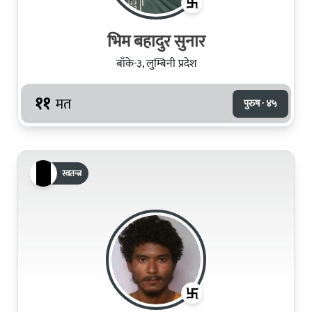
भिम बहादुर सुनार
बाँके-३, लुम्बिनी प्रदेश
११
मत
पुरुष · ४५
स्वतन्त्र