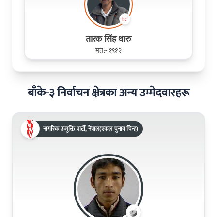
तारक सिंह थारु
मत:- १९१२
बाँके-३ निर्वाचन क्षेत्रका अन्य उम्मेदवारहरू
नागरिक उन्मुक्ति पार्टी, नेपाल(एकल चुनाव चिन्ह)