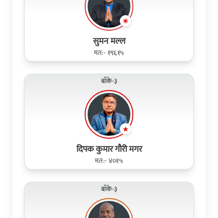
सुमन मल्ल
मत:- १९६१५
बाँके-३
दिपक कुमार गौरी मगर
मत:- ४०१५
बाँके-३