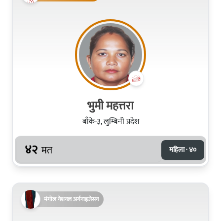
भुमी महत्तरा
बाँके-३, लुम्बिनी प्रदेश
४२
मत
महिला · ४०
मंगोल नेशनल अर्गनाइजेसन