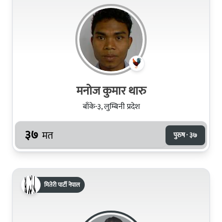
मनोज कुमार थारु
बाँके-३, लुम्बिनी प्रदेश
३७
मत
पुरुष · ३७
मितेरी पार्टी नेपाल