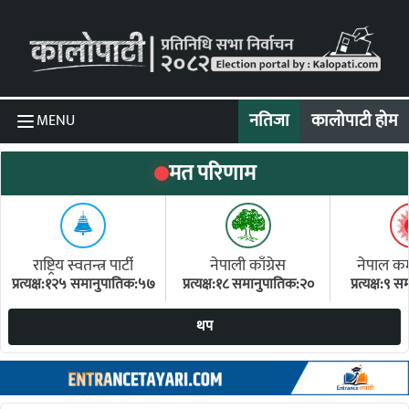
Skip to content
नतिजा
कालोपाटी होम
MENU
मत परिणाम
राष्ट्रिय स्वतन्त्र पार्टी
नेपाली काँग्रेस
नेपाल कम्य
प्रत्यक्ष:१२५ समानुपातिक:५७
प्रत्यक्ष:१८ समानुपातिक:२०
प्रत्यक्ष:९
(ए
थप