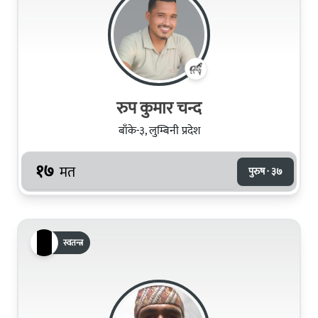
रुप कुमार चन्द
बाँके-३, लुम्बिनी प्रदेश
१७
मत
पुरुष · ३७
स्वतन्त्र