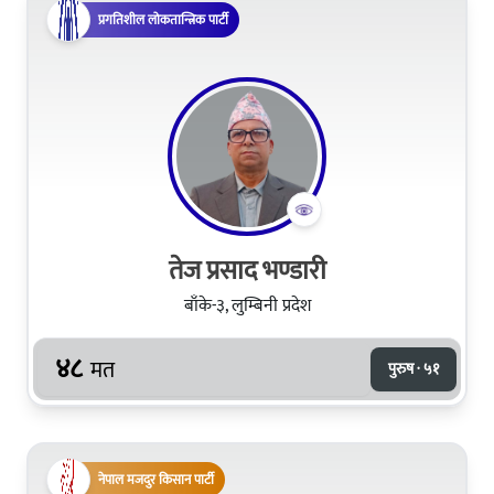
प्रगतिशील लोकतान्त्रिक पार्टी
तेज प्रसाद भण्डारी
बाँके-३, लुम्बिनी प्रदेश
४८
मत
पुरुष · ५१
नेपाल मजदुर किसान पार्टी