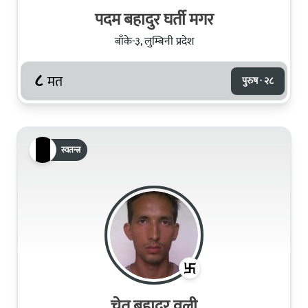
पदम बहादुर घर्ती मगर
बाँके-३, लुम्बिनी प्रदेश
८
मत
पुरुष · २८
स्वतन्त्र
चेत बहादुर वली