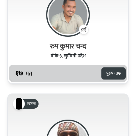
रुप कुमार चन्द
बाँके-३, लुम्बिनी प्रदेश
१७
मत
पुरुष · ३७
स्वतन्त्र