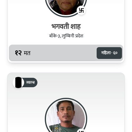
भगवती शाह
बाँके-३, लुम्बिनी प्रदेश
१२
मत
महिला · ६०
स्वतन्त्र