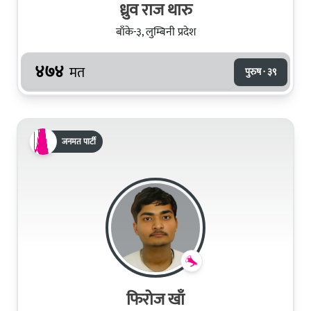
ध्रुव राज थारु
बाँके-३, लुम्बिनी प्रदेश
४७४
मत
पुरुष · ३९
जनमत पार्टी
फिरोज खाँ