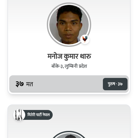
मनोज कुमार थारु
बाँके-३, लुम्बिनी प्रदेश
३७
मत
पुरुष · ३७
मितेरी पार्टी नेपाल