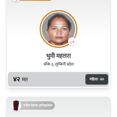
भुमी महत्तरा
बाँके-३, लुम्बिनी प्रदेश
४२
मत
महिला · ४०
मंगोल नेशनल अर्गनाइजेसन