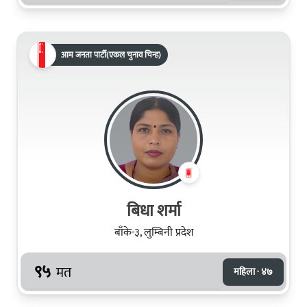
आम जनता पार्टी(एकल चुनाव चिन्ह)
बिधा शर्मा
बाँके-३, लुम्बिनी प्रदेश
९५
मत
महिला · ४७