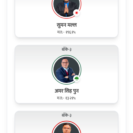
सुमन मल्ल
मत:- १९६१५
बाँके-३
अमर सिह पुन
मत:- १३२१५
बाँके-३