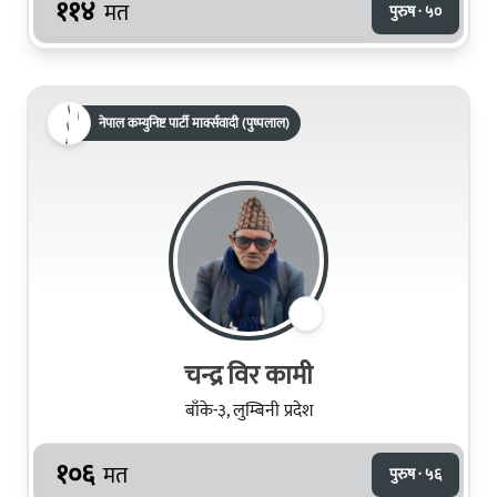
११४
मत
पुरुष · ५०
नेपाल कम्युनिष्ट पार्टी मार्क्सवादी (पुष्पलाल)
चन्द्र विर कामी
बाँके-३, लुम्बिनी प्रदेश
१०६
मत
पुरुष · ५६