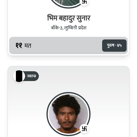
भिम बहादुर सुनार
बाँके-३, लुम्बिनी प्रदेश
११
मत
पुरुष · ४५
स्वतन्त्र