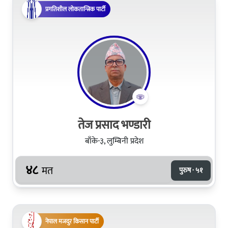
प्रगतिशील लोकतान्त्रिक पार्टी
तेज प्रसाद भण्डारी
बाँके-३, लुम्बिनी प्रदेश
४८
मत
पुरुष · ५१
नेपाल मजदुर किसान पार्टी