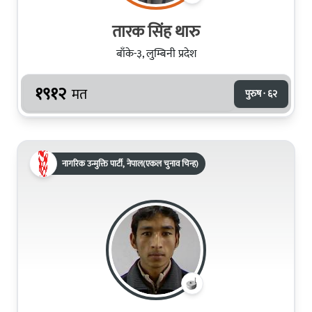
तारक सिंह थारु
बाँके-३, लुम्बिनी प्रदेश
१९१२
मत
पुरुष · ६२
नागरिक उन्मुक्ति पार्टी, नेपाल(एकल चुनाव चिन्ह)