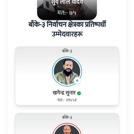
सुर्य लाल यादव
मत:- ७५
बाँके-३ निर्वाचन क्षेत्रका प्रतिष्पर्धी
उम्मेदवारहरू
बाँके-३
खगेन्द्र सुनार
मत:- २९५५१
बाँके-३