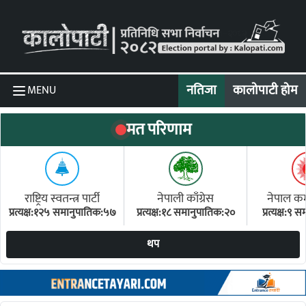
Skip to content
नतिजा
कालोपाटी होम
MENU
मत परिणाम
राष्ट्रिय स्वतन्त्र पार्टी
नेपाली काँग्रेस
नेपाल कम्य
प्रत्यक्ष:१२५ समानुपातिक:५७
प्रत्यक्ष:१८ समानुपातिक:२०
प्रत्यक्ष:९
(ए
थप