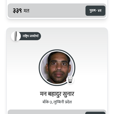
३३९
मत
पुरुष · ४१
राष्ट्रिय जनमोर्चा
मन बहादुर सुनार
बाँके-३, लुम्बिनी प्रदेश