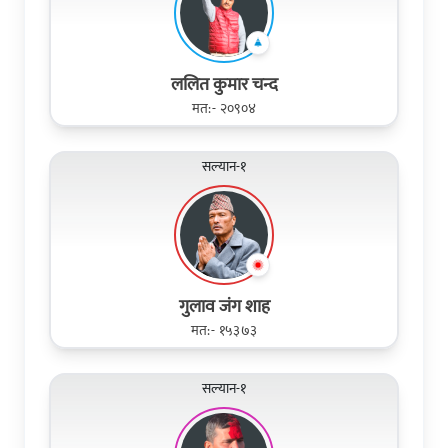
ललित कुमार चन्द
मत:- २०९०४
सल्यान-१
गुलाव जंग शाह
मत:- १५३७३
सल्यान-१