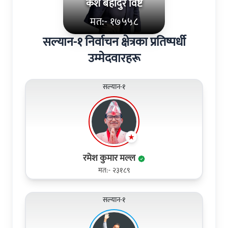
केश बहादुर विष्ट
मत:- १७५५८
सल्यान-१ निर्वाचन क्षेत्रका प्रतिष्पर्धी
उम्मेदवारहरू
सल्यान-१
रमेश कुमार मल्ल
मत:- २३१८९
सल्यान-१