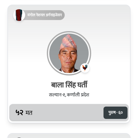
मंगोल नेशनल अर्गनाइजेसन
बाला सिंह घर्ती
सल्यान-१, कर्णाली प्रदेश
५२
मत
पुरुष · ६०