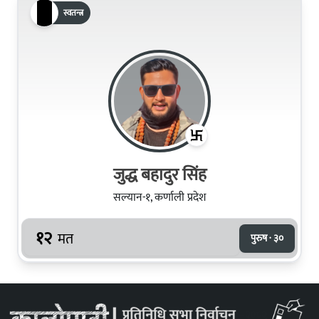
स्वतन्त्र
जुद्ध बहादुर सिंह
सल्यान-१, कर्णाली प्रदेश
१२
मत
पुरुष · ३०