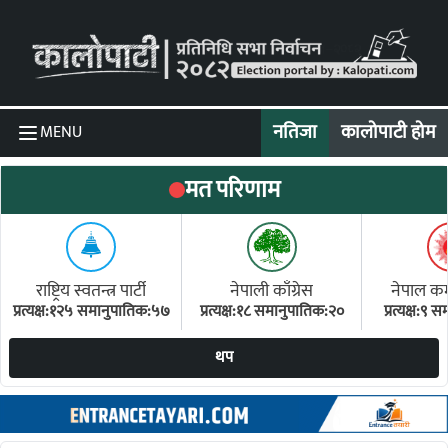
Skip to content
नतिजा
कालोपाटी होम
MENU
मत परिणाम
राष्ट्रिय स्वतन्त्र पार्टी
नेपाली काँग्रेस
नेपाल कम्य
प्रत्यक्ष:१२५ समानुपातिक:५७
प्रत्यक्ष:१८ समानुपातिक:२०
प्रत्यक्ष:९
(ए
थप