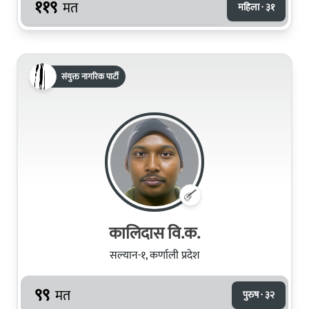
११९
मत
महिला · ३१
संयुक्त नागरिक पार्टी
कालिदास वि.क.
सल्यान-१, कर्णाली प्रदेश
९९
मत
पुरुष · ३२