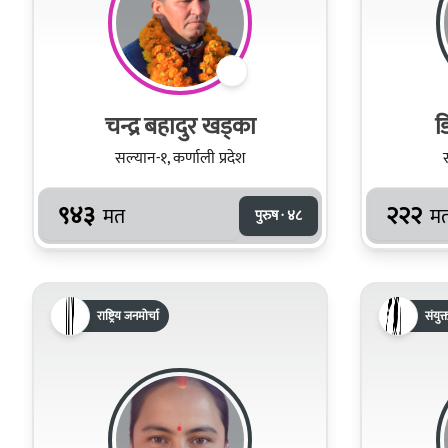
चन्द्र बहादुर खड्का
ड
सल्यान-१, कर्णाली प्रदेश
९४३
२२२
मत
म
पुरुष · ४८
राष्ट्रिय जनमोर्चा
संयुक