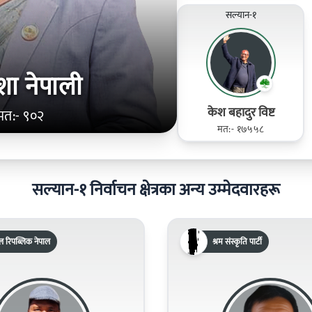
सल्यान-१
ा नेपाली
केश बहादुर विष्ट
मत:- ९०२
मत:- १७५५८
सल्यान-१ निर्वाचन क्षेत्रका अन्य उम्मेदवारहरू
ल रिपब्लिक नेपाल
श्रम संस्कृति पार्टी