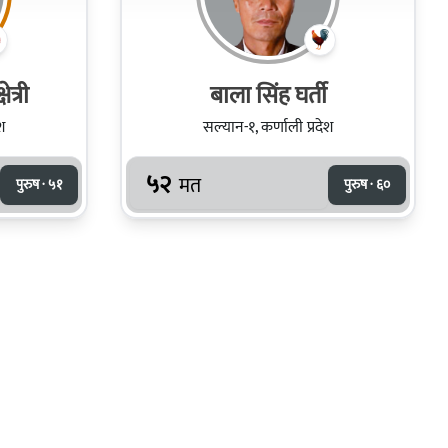
त्री
बाला सिंह घर्ती
श
सल्यान-१, कर्णाली प्रदेश
५२
मत
पुरुष · ५१
पुरुष · ६०