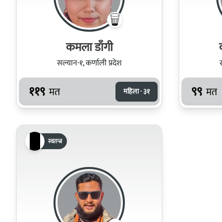
कमला डाँगी
सल्यान-१, कर्णाली प्रदेश
११९
९९
मत
मत
महिला · ३१
स्वतन्त्र