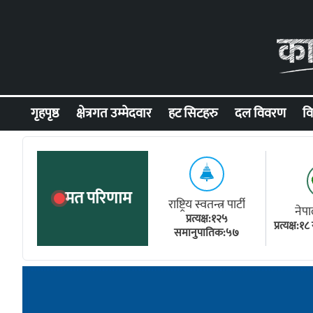
Skip to content
गृहपृष्ठ
क्षेत्रगत उम्मेदवार
हट सिटहरु
दल विवरण
वि
मत परिणाम
राष्ट्रिय स्वतन्त्र पार्टी
नेपा
प्रत्यक्ष:१२५
प्रत्यक्ष:
समानुपातिक:५७