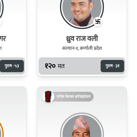
मगर
ध्रुव राज वली
श
सल्यान-१, कर्णाली प्रदेश
१२०
मत
पुरुष · ५३
पुरुष · ३१
मंगोल नेशनल अर्गनाइजेसन