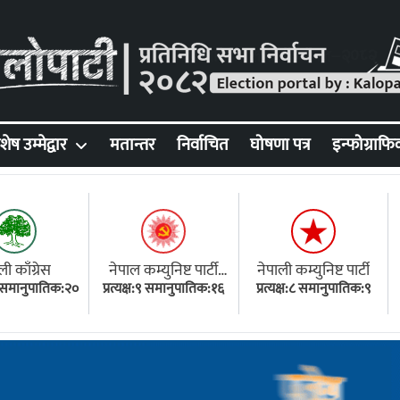
शेष उम्मेद्वार
मतान्तर
निर्वाचित
घोषणा पत्र
इन्फोग्राफि
ली काँग्रेस
नेपाल कम्युनिष्ट पार्टी
नेपाली कम्युनिष्ट पार्टी
१८ समानुपातिक:२०
प्रत्यक्ष:९ समानुपातिक:१६
(एमाले)
प्रत्यक्ष:८ समानुपातिक:९