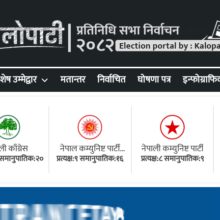
शेष उम्मेद्वार
मतान्तर
निर्वाचित
घोषणा पत्र
इन्फोग्राफि
ली काँग्रेस
नेपाल कम्युनिष्ट पार्टी
नेपाली कम्युनिष्ट पार्टी
१८ समानुपातिक:२०
प्रत्यक्ष:९ समानुपातिक:१६
(एमाले)
प्रत्यक्ष:८ समानुपातिक:९