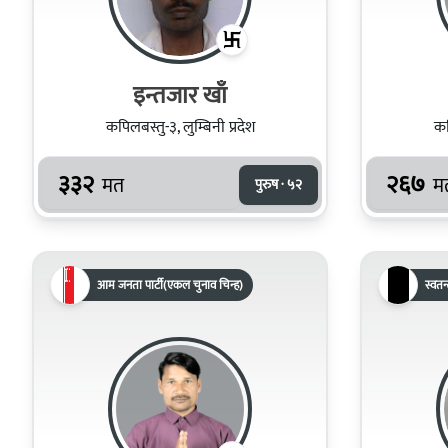
इन्तजार खाँ
कपिलबस्तु-३, लुम्बिनी प्रदेश
कप
३३२
२६७
मत
म
पुरुष · ५२
आम जनता पार्टी(एकल चुनाव चिन्ह)
स्वतन्त