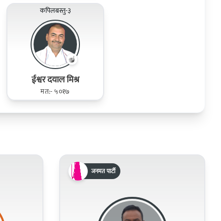
कपिलबस्तु-३
ईश्वर दयाल मिश्र
मत:- ५०१७
जनमत पार्टी