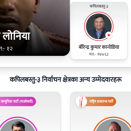
कपिलबस्तु-३
ीम लोनिया
बीरेन्द्र कुमार कानोडिया
त:- १२
मत:- १४७६३
कपिलबस्तु-३ निर्वाचन क्षेत्रका अन्य उम्मेदवारहरू
 कम्युनिस्ट पार्टी (माओवादी)
राष्ट्रिय प्रजातन्त्र पार्टी