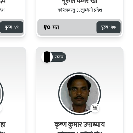
ादव
नूरुल कमर खाँ
देश
कपिलबस्तु-३, लुम्बिनी प्रदेश
१०
मत
पुरुष · ४९
पुरुष · ५७
स्वतन्त्र
ाहा
कृष्ण कुमार उपाध्याय