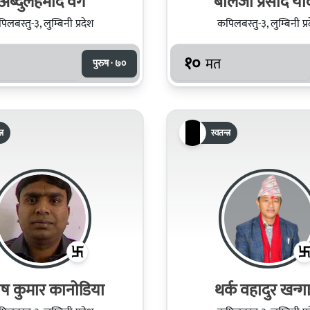
अब्दुलहमीद वेग
बालजी प्रसाद य
िलबस्तु-३, लुम्बिनी प्रदेश
कपिलबस्तु-३, लुम्बिनी प्र
१०
मत
पुरुष · ७०
्र
स्वतन्त्र
ष कुमार कानोडिया
थर्क वहादुर खन्ग