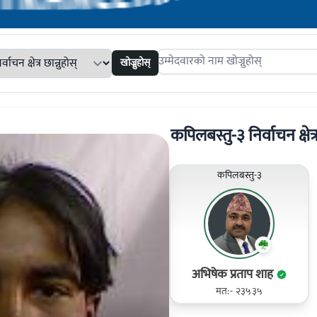
खोज्नुहोस्
Search candidates
कपिलबस्तु-३ निर्वाचन क्षेत्
कपिलबस्तु-३
अभिषेक प्रताप शाह
मत:- २३५३५