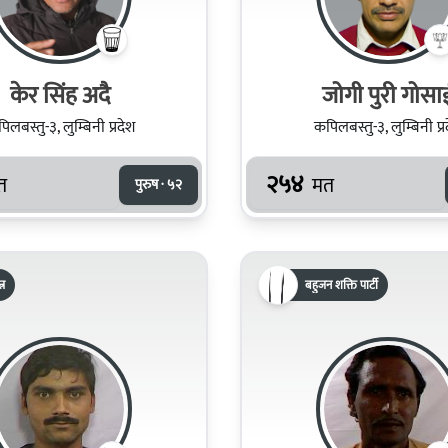
केर सिंह अदै
जोगी पुरी गोसा
िलबस्तु-३, लुम्बिनी प्रदेश
कपिलबस्तु-३, लुम्बिनी प्र
२५४
त
मत
पुरुष · ५२
्र
बहुजन शक्ति पार्टी