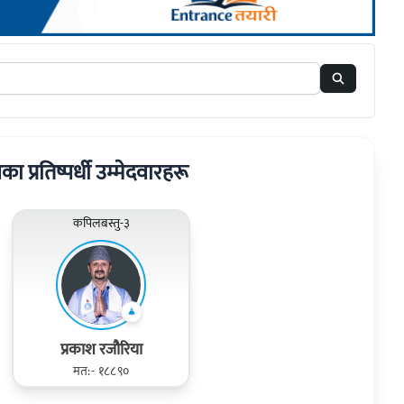
रका प्रतिष्पर्धी उम्मेदवारहरू
कपिलबस्तु-३
प्रकाश रजौरिया
मत:- १८८९०