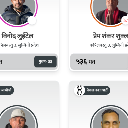
विनोद लुईटेल
प्रेम शंकर शुक्
िलबस्तु-३, लुम्बिनी प्रदेश
कपिलबस्तु-३, लुम्बिनी प्र
५३६
त
मत
पुरुष · ३३
रिय जनमोर्चा
नेपाल जनता पार्टी