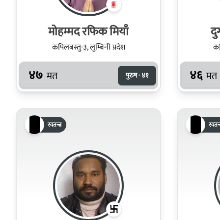
मोहम्मद रफिक मियाँ
दु
कपिलबस्तु-३, लुम्बिनी प्रदेश
कप
४७
४६
मत
मत
पुरुष · ४१
स्वतन्त्र
स्वतन्त