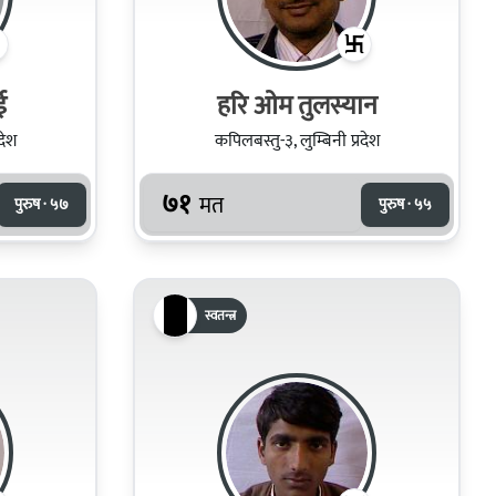
ई
हरि ओम तुलस्यान
देश
कपिलबस्तु-३, लुम्बिनी प्रदेश
७१
मत
पुरुष · ५७
पुरुष · ५५
स्वतन्त्र