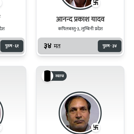
आनन्द प्रकाश यादव
देश
कपिलबस्तु-३, लुम्बिनी प्रदेश
३४
मत
पुरुष · ६१
पुरुष · ३४
स्वतन्त्र