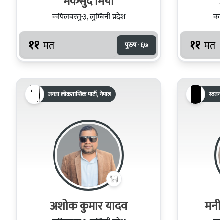
मकसुद मियाँ
कपिलबस्तु-३, लुम्बिनी प्रदेश
कप
११
११
मत
मत
पुरुष · ६७
जनता लोकतान्त्रिक पार्टी, नेपाल
स्वतन्त
अशोक कुमार यादव
मनी