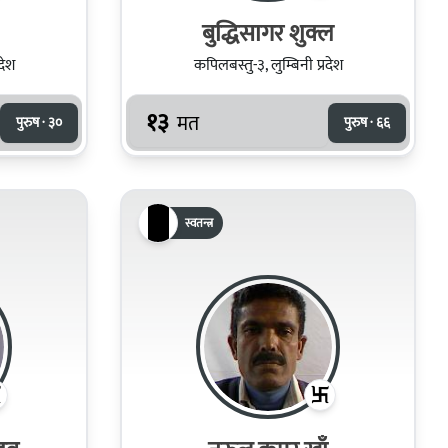
बुद्धिसागर शुक्ल
देश
कपिलबस्तु-३, लुम्बिनी प्रदेश
१३
मत
पुरुष · ३०
पुरुष · ६६
स्वतन्त्र