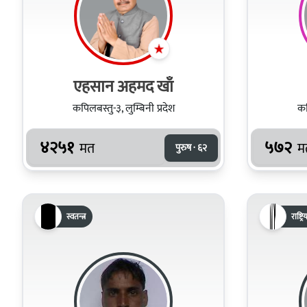
एहसान अहमद खाँ
कपिलबस्तु-३, लुम्बिनी प्रदेश
कप
४२५१
५७२
मत
म
पुरुष · ६२
स्वतन्त्र
राष्ट्