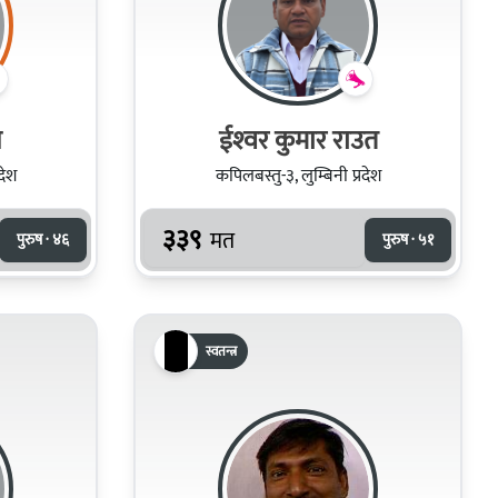
ल
ईश्‍वर कुमार राउत
देश
कपिलबस्तु-३, लुम्बिनी प्रदेश
३३९
मत
पुरुष · ४६
पुरुष · ५१
स्वतन्त्र