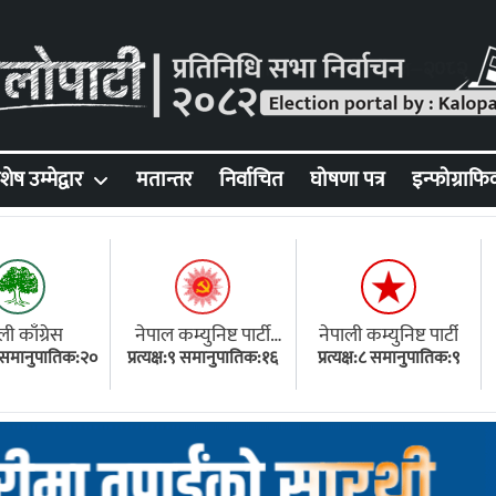
शेष उम्मेद्वार
मतान्तर
निर्वाचित
घोषणा पत्र
इन्फोग्राफि
ली काँग्रेस
नेपाल कम्युनिष्ट पार्टी
नेपाली कम्युनिष्ट पार्टी
१८ समानुपातिक:२०
प्रत्यक्ष:९ समानुपातिक:१६
(एमाले)
प्रत्यक्ष:८ समानुपातिक:९