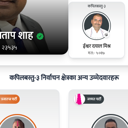
कपिलबस्तु-३
्रताप शाह
ईश्वर दयाल मिश्र
- २३५३५
मत:- ५०१७
कपिलबस्तु-३ निर्वाचन क्षेत्रका अन्य उम्मेदवारहरू
िय प्रजातन्त्र पार्टी
जनमत पार्टी