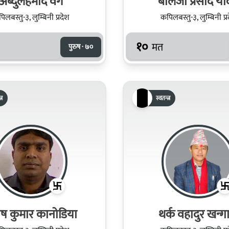
अब्दुलहमीद वेग
बालजी प्रसाद य
िलबस्तु-३, लुम्बिनी प्रदेश
कपिलबस्तु-३, लुम्बिनी प्र
१०
मत
पुरुष · ७०
्र
स्वतन्त्र
ष कुमार कानोडिया
थर्क वहादुर खन्ग