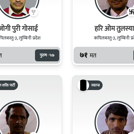
जोगी पुरी गोसाई
हरि ओम तुलस्य
िलबस्तु-३, लुम्बिनी प्रदेश
कपिलबस्तु-३, लुम्बिनी प्र
७१
त
मत
पुरुष · ५७
 शक्ति पार्टी
स्वतन्त्र