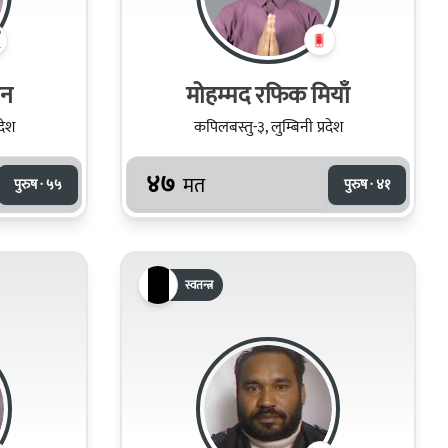
ान
मोहम्मद रफिक मियाँ
देश
कपिलबस्तु-३, लुम्बिनी प्रदेश
४७
मत
पुरुष · ५५
पुरुष · ४१
स्वतन्त्र