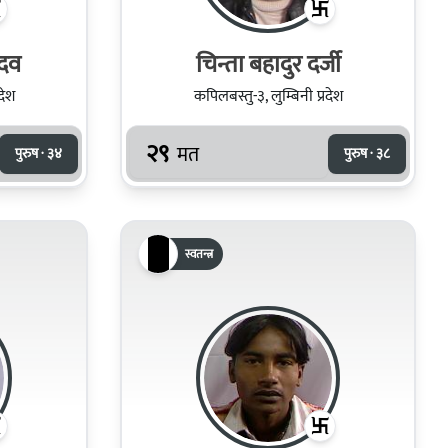
ादव
चिन्ता बहादुर दर्जी
देश
कपिलबस्तु-३, लुम्बिनी प्रदेश
२९
मत
पुरुष · ३४
पुरुष · ३८
स्वतन्त्र