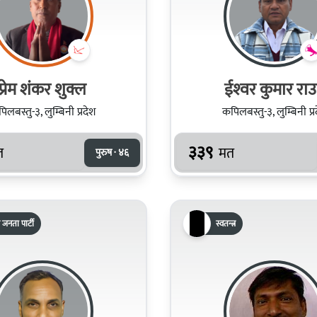
प्रेम शंकर शुक्ल
ईश्‍वर कुमार रा
िलबस्तु-३, लुम्बिनी प्रदेश
कपिलबस्तु-३, लुम्बिनी प्र
३३९
त
मत
पुरुष · ४६
 जनता पार्टी
स्वतन्त्र