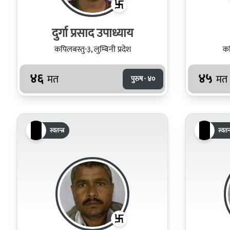
दुर्गा प्रसाद उपाध्याय
कपिलबस्तु-३, लुम्बिनी प्रदेश
कप
४६
४५
मत
मत
पुरुष · ४०
स्वतन्त्र
स्वतन्त