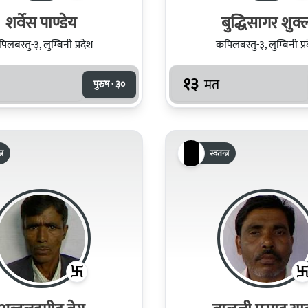
शर्वेस पाण्डेय
बुद्धिसागर शुक्
िलबस्तु-३, लुम्बिनी प्रदेश
कपिलबस्तु-३, लुम्बिनी प्र
१३
मत
पुरुष · ३०
्र
स्वतन्त्र