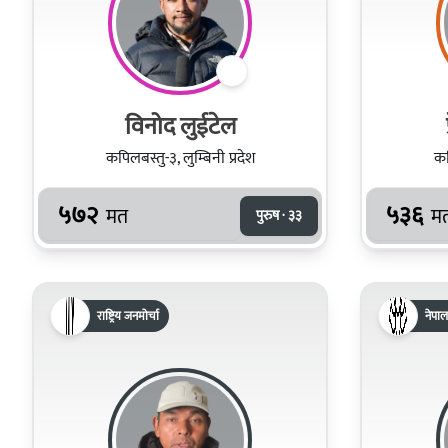
विनोद लुईटेल
कपिलबस्तु-३, लुम्बिनी प्रदेश
कप
५७२
५३६
मत
म
पुरुष · ३३
राष्ट्रिय जनमोर्चा
नेपाल