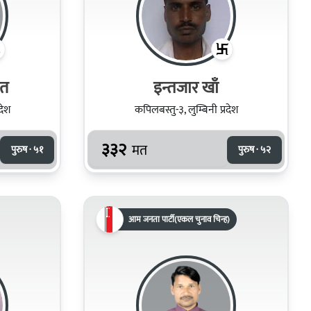
उत
इन्तजार खाँ
देश
कपिलबस्तु-३, लुम्बिनी प्रदेश
३३२
मत
पुरुष · ५१
पुरुष · ५२
आम जनता पार्टी(एकल चुनाव चिन्ह)