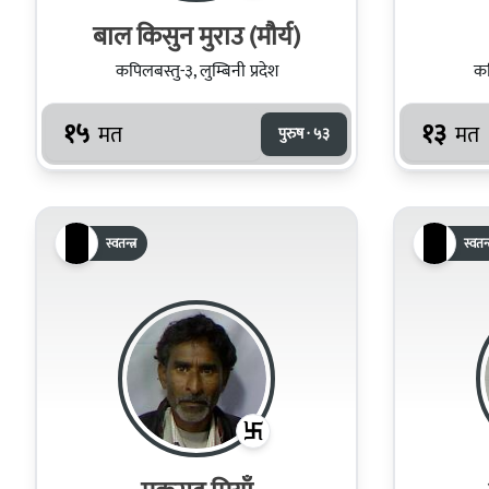
बाल किसुन मुराउ (मौर्य)
कपिलबस्तु-३, लुम्बिनी प्रदेश
कप
१५
१३
मत
मत
पुरुष · ५३
स्वतन्त्र
स्वतन्त