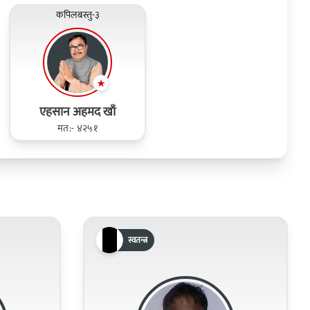
कपिलबस्तु-३
एहसान अहमद खाँ
मत:- ४२५१
स्वतन्त्र