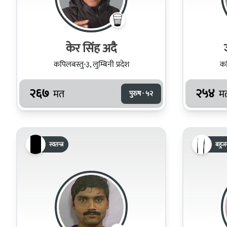
केर सिंह अदै
कपिलबस्तु-३, लुम्बिनी प्रदेश
कप
२६७
२५४
मत
म
पुरुष · ५२
स्वतन्त्र
बहुजन