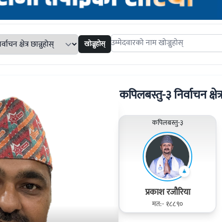
खोज्नुहोस्
Search candidates
कपिलबस्तु-३ निर्वाचन क्षेत्
कपिलबस्तु-३
प्रकाश रजौरिया
मत:- १८८९०