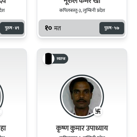
ादव
नूरुल कमर खाँ
देश
कपिलबस्तु-३, लुम्बिनी प्रदेश
१०
मत
पुरुष · ४९
पुरुष · ५७
स्वतन्त्र
ाहा
कृष्ण कुमार उपाध्याय