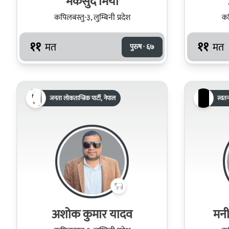
मकसुद मियाँ
कपिलबस्तु-३, लुम्बिनी प्रदेश
कप
११
११
मत
मत
पुरुष · ६७
जनता लोकतान्त्रिक पार्टी, नेपाल
स्वतन्त
अशोक कुमार यादव
मनी