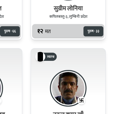
ल
सुग्रीम लोनिया
देश
कपिलबस्तु-३, लुम्बिनी प्रदेश
१२
मत
पुरुष · ६६
पुरुष · ३३
स्वतन्त्र