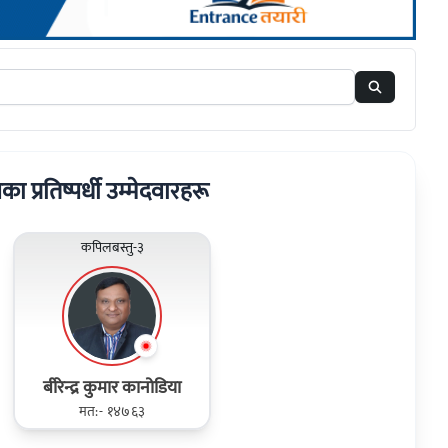
रका प्रतिष्पर्धी उम्मेदवारहरू
कपिलबस्तु-३
बीरेन्द्र कुमार कानोडिया
मत:- १४७६३