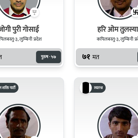
जोगी पुरी गोसाई
हरि ओम तुलस्य
िलबस्तु-३, लुम्बिनी प्रदेश
कपिलबस्तु-३, लुम्बिनी प्र
७१
त
मत
पुरुष · ५७
 शक्ति पार्टी
स्वतन्त्र