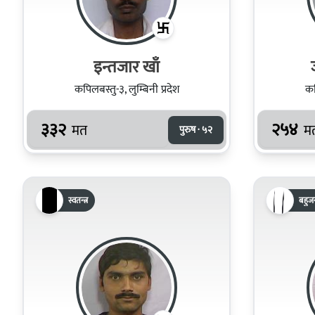
इन्तजार खाँ
कपिलबस्तु-३, लुम्बिनी प्रदेश
कप
३३२
२५४
मत
म
पुरुष · ५२
स्वतन्त्र
बहुजन