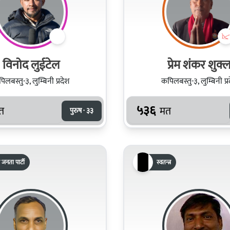
विनोद लुईटेल
प्रेम शंकर शुक्
िलबस्तु-३, लुम्बिनी प्रदेश
कपिलबस्तु-३, लुम्बिनी प्र
५३६
त
मत
पुरुष · ३३
 जनता पार्टी
स्वतन्त्र