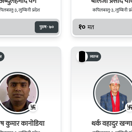
अब्दुलहमीद वेग
बालजी प्रसाद य
िलबस्तु-३, लुम्बिनी प्रदेश
कपिलबस्तु-३, लुम्बिनी प्र
१०
मत
पुरुष · ७०
्र
स्वतन्त्र
ष कुमार कानोडिया
थर्क वहादुर खन्ग