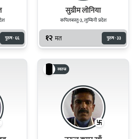
ल
सुग्रीम लोनिया
देश
कपिलबस्तु-३, लुम्बिनी प्रदेश
१२
मत
पुरुष · ६६
पुरुष · ३३
स्वतन्त्र