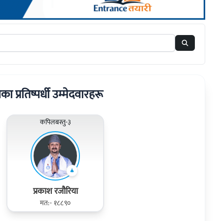
रका प्रतिष्पर्धी उम्मेदवारहरू
कपिलबस्तु-३
प्रकाश रजौरिया
मत:- १८८९०