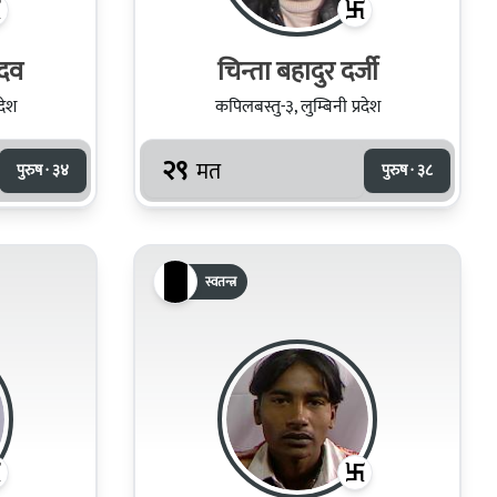
ादव
चिन्ता बहादुर दर्जी
देश
कपिलबस्तु-३, लुम्बिनी प्रदेश
२९
मत
पुरुष · ३४
पुरुष · ३८
स्वतन्त्र