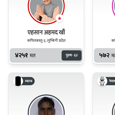
एहसान अहमद खाँ
कपिलबस्तु-३, लुम्बिनी प्रदेश
कप
४२५१
५७२
मत
म
पुरुष · ६२
स्वतन्त्र
नेपाल