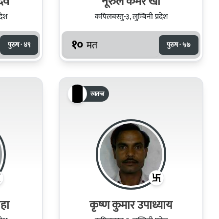
ादव
नूरुल कमर खाँ
देश
कपिलबस्तु-३, लुम्बिनी प्रदेश
१०
मत
पुरुष · ४९
पुरुष · ५७
स्वतन्त्र
ाहा
कृष्ण कुमार उपाध्याय