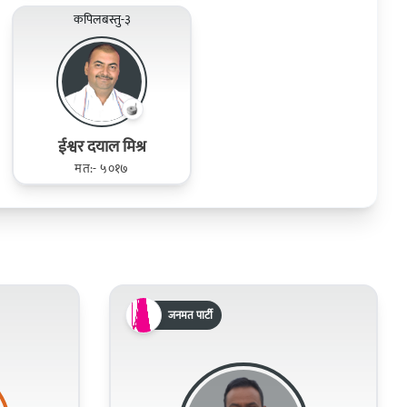
कपिलबस्तु-३
ईश्वर दयाल मिश्र
मत:- ५०१७
जनमत पार्टी