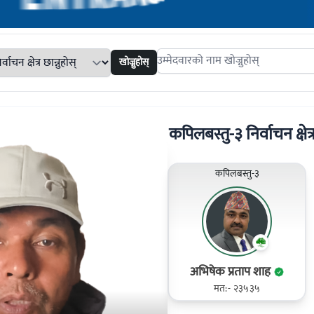
खोज्नुहोस्
Search candidates
कपिलबस्तु-३ निर्वाचन क्षेत्
कपिलबस्तु-३
अभिषेक प्रताप शाह
मत:- २३५३५