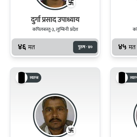
दुर्गा प्रसाद उपाध्याय
कपिलबस्तु-३, लुम्बिनी प्रदेश
कप
४६
४५
मत
मत
पुरुष · ४०
स्वतन्त्र
स्वतन्त