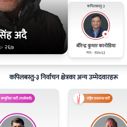
कपिलबस्तु-३
सिंह अदै
बीरेन्द्र कुमार कानोडिया
:- २६७
मत:- १४७६३
कपिलबस्तु-३ निर्वाचन क्षेत्रका अन्य उम्मेदवारहरू
 कम्युनिस्ट पार्टी (माओवादी)
राष्ट्रिय प्रजातन्त्र पार्टी