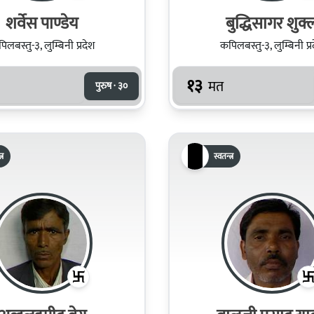
शर्वेस पाण्डेय
बुद्धिसागर शुक्
िलबस्तु-३, लुम्बिनी प्रदेश
कपिलबस्तु-३, लुम्बिनी प्र
१३
मत
पुरुष · ३०
्र
स्वतन्त्र