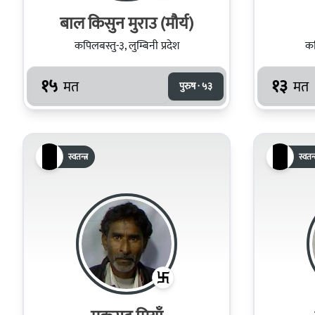
बाल किसुन मुराउ (मौर्य)
कपिलबस्तु-३, लुम्बिनी प्रदेश
कप
१५
१३
मत
मत
पुरुष · ५३
स्वतन्त्र
स्वतन्त