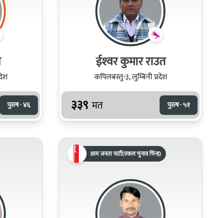
ल
ईश्‍वर कुमार राउत
देश
कपिलबस्तु-३, लुम्बिनी प्रदेश
३३९
मत
पुरुष · ४६
पुरुष · ५१
आम जनता पार्टी(एकल चुनाव चिन्ह)