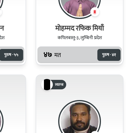
ान
मोहम्मद रफिक मियाँ
देश
कपिलबस्तु-३, लुम्बिनी प्रदेश
४७
मत
पुरुष · ५५
पुरुष · ४१
स्वतन्त्र