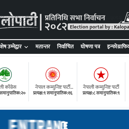
शेष उम्मेद्वार
मतान्तर
निर्वाचित
घोषणा पत्र
इन्फोग्राफि
ली काँग्रेस
नेपाल कम्युनिष्ट पार्टी
नेपाली कम्युनिष्ट पार्टी
१८ समानुपातिक:२०
प्रत्यक्ष:९ समानुपातिक:१६
(एमाले)
प्रत्यक्ष:८ समानुपातिक:९