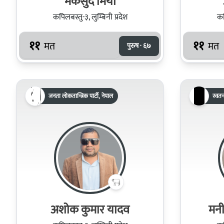
मकसुद मियाँ
कपिलबस्तु-३, लुम्बिनी प्रदेश
कप
११
११
मत
मत
पुरुष · ६७
जनता लोकतान्त्रिक पार्टी, नेपाल
स्वतन्त
अशोक कुमार यादव
मनी