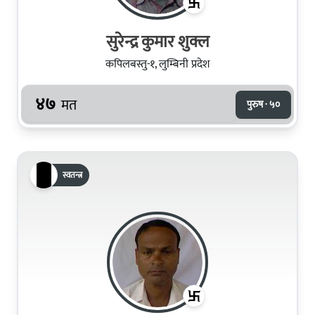
सुरेन्द्र कुमार शुक्ल
कपिलबस्तु-१, लुम्बिनी प्रदेश
४७
मत
पुरुष · ५०
स्वतन्त्र