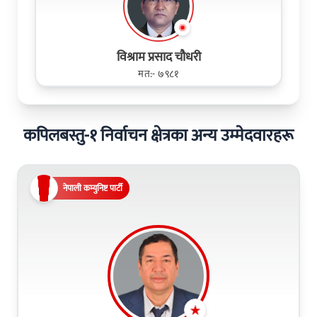
विश्राम प्रसाद चौधरी
मत:- ७९८१
कपिलबस्तु-१ निर्वाचन क्षेत्रका अन्य उम्मेदवारहरू
नेपाली कम्युनिष्ट पार्टी