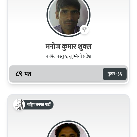
मनोज कुमार शुक्ल
कपिलबस्तु-१, लुम्बिनी प्रदेश
८९
मत
पुरुष · ३६
राष्ट्रिय जनमत पार्टी