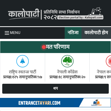
Skip to content
नतिजा
कालोपाटी होम
MENU
मत परिणाम
राष्ट्रिय स्वतन्त्र पार्टी
नेपाली काँग्रेस
नेपाल कम्य
प्रत्यक्ष:१२५ समानुपातिक:५७
प्रत्यक्ष:१८ समानुपातिक:२०
प्रत्यक्ष:९
(ए
थप