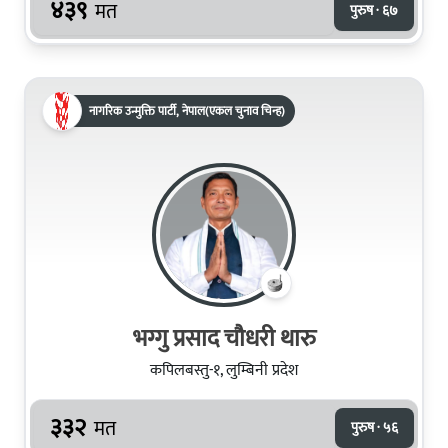
४३९
मत
पुरुष · ६७
नागरिक उन्मुक्ति पार्टी, नेपाल(एकल चुनाव चिन्ह)
भग्गु प्रसाद चौधरी थारु
कपिलबस्तु-१, लुम्बिनी प्रदेश
३३२
मत
पुरुष · ५६