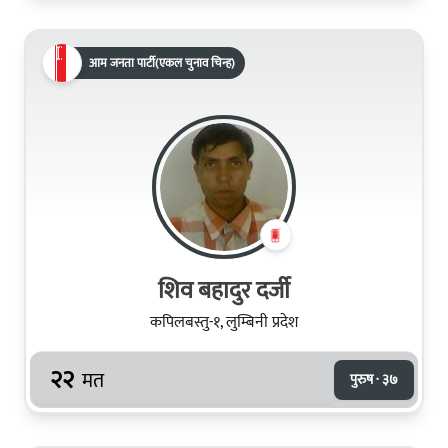
आम जनता पार्टी(एकल चुनाव चिन्ह)
शिव बहादुर दर्जी
कपिलबस्तु-१, लुम्बिनी प्रदेश
२२
मत
पुरुष · ३७