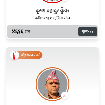
कृष्ण बहादुर कुँवर
कपिलबस्तु-१, लुम्बिनी प्रदेश
४६१६
मत
पुरुष · ५५
राष्ट्रिय प्रजातन्त्र पार्टी