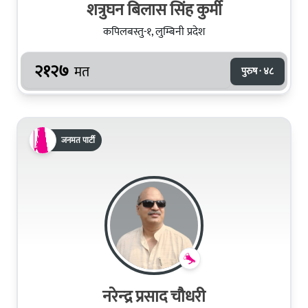
शत्रुघन बिलास सिंह कुर्मी
कपिलबस्तु-१, लुम्बिनी प्रदेश
२१२७
मत
पुरुष · ४८
जनमत पार्टी
नरेन्‍द्र प्रसाद चौधरी