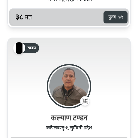
३८
मत
पुरुष · ५९
स्वतन्त्र
कल्याण टण्‍डन
कपिलबस्तु-१, लुम्बिनी प्रदेश