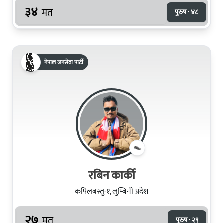
३४
मत
पुरुष · ४८
नेपाल जनसेवा पार्टी
रबिन कार्की
कपिलबस्तु-१, लुम्बिनी प्रदेश
२७
मत
पुरुष · २९