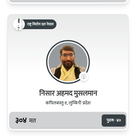
राष्ट्र निर्माण दल नेपाल
निसार अहमद मुसलमान
कपिलबस्तु-१, लुम्बिनी प्रदेश
३०४
मत
पुरुष · ४०