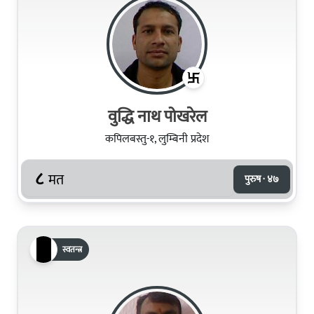
वुद्धि नाथ पोखरेल
कपिलबस्तु-१, लुम्बिनी प्रदेश
८
मत
पुरुष · ४७
स्वतन्त्र