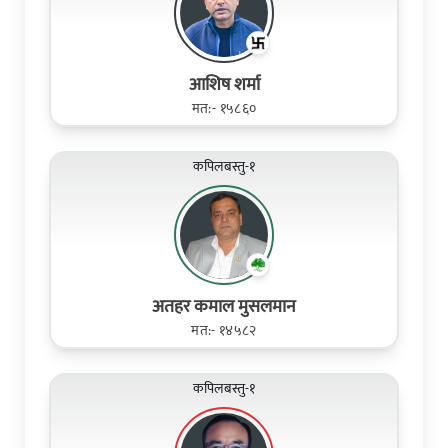
आशिष शर्मा
मत:- १५८६०
कपिलबस्तु-१
अतहर कमाल मुसलमान
मत:- १४५८२
कपिलबस्तु-१