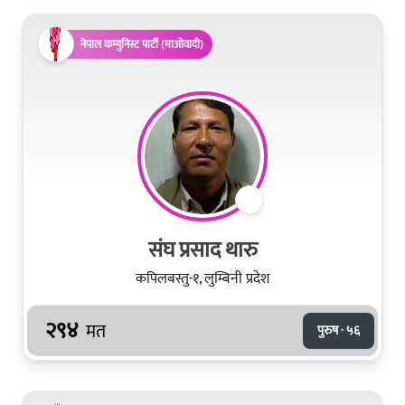
नेपाल कम्युनिस्ट पार्टी (माओवादी)
संघ प्रसाद थारु
कपिलबस्तु-१, लुम्बिनी प्रदेश
२९४
मत
पुरुष · ५६