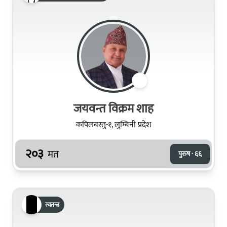
जयवन्त विक्रम शाह
कपिलबस्तु-१, लुम्बिनी प्रदेश
२०३
मत
पुरुष · ६६
स्वतन्त्र