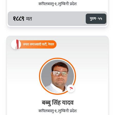
कपिलबस्तु-१, लुम्बिनी प्रदेश
१८८९
मत
पुरुष · ५५
जनता समाजवादी पार्टी, नेपाल
बब्बु सिंह यादव
कपिलबस्तु-१, लुम्बिनी प्रदेश