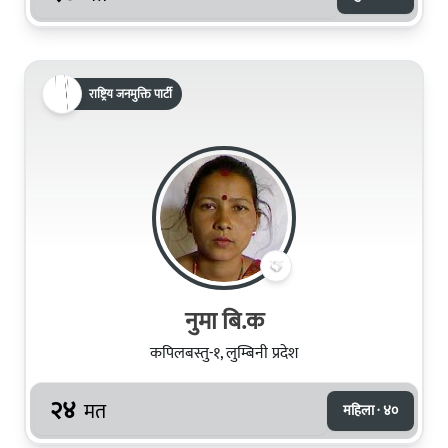
राष्ट्रिय जनमुक्ति पार्टी
नुमा बि.क
कपिलबस्तु-१, लुम्बिनी प्रदेश
२४
मत
महिला · ४०