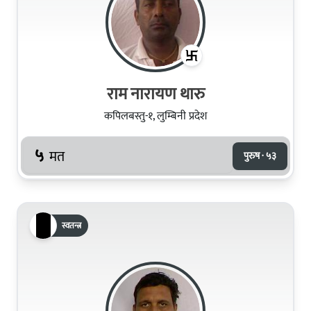
राम नारायण थारु
कपिलबस्तु-१, लुम्बिनी प्रदेश
५
मत
पुरुष · ५३
स्वतन्त्र