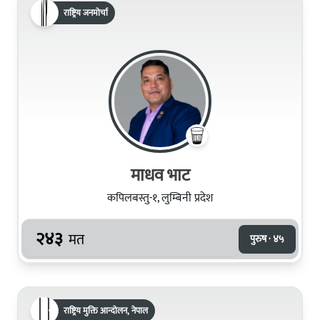
राष्ट्रिय जनमोर्चा
माधव भाट
कपिलबस्तु-१, लुम्बिनी प्रदेश
२४३
मत
पुरुष · ४५
राष्ट्रिय मुक्ति आन्दोलन, नेपाल