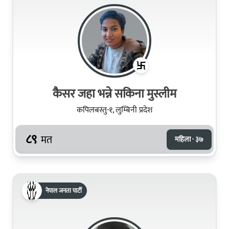
कैसर जहा भन्ने सकिना मुस्लीम​
कपिलबस्तु-१, लुम्बिनी प्रदेश
८९
मत
महिला · ३७
नेपाल जनता पार्टी