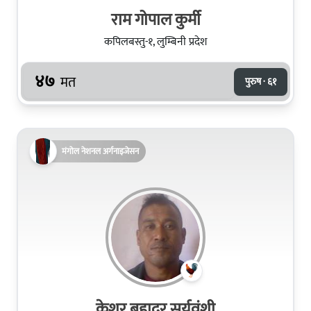
राम गोपाल कुर्मी
कपिलबस्तु-१, लुम्बिनी प्रदेश
४७
मत
पुरुष · ६१
मंगोल नेशनल अर्गनाइजेसन
केशर बहादुर सूर्यवंशी