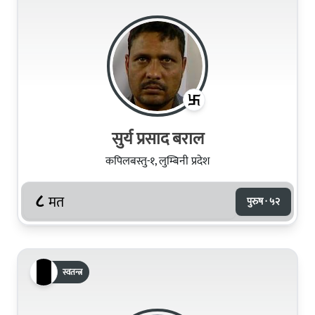
सुर्य प्रसाद बराल
कपिलबस्तु-१, लुम्बिनी प्रदेश
८
मत
पुरुष · ५२
स्वतन्त्र