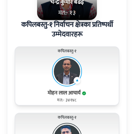
चन्द्र कुमार बढई
मत:- १३
कपिलबस्तु-१ निर्वाचन क्षेत्रका प्रतिष्पर्धी
उम्मेदवारहरू
कपिलबस्तु-१
मोहन लाल आचार्य
मत:- ३४१४८
कपिलबस्तु-१