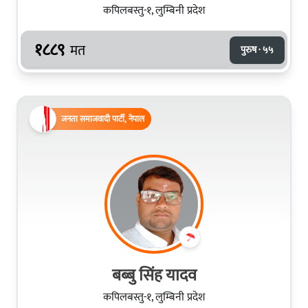
कपिलबस्तु-१, लुम्बिनी प्रदेश
१८८९
मत
पुरुष · ५५
जनता समाजवादी पार्टी, नेपाल
बब्बु सिंह यादव
कपिलबस्तु-१, लुम्बिनी प्रदेश