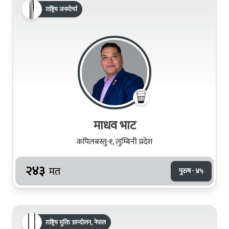
राष्ट्रिय जनमोर्चा
माधव भाट
कपिलबस्तु-१, लुम्बिनी प्रदेश
२४३
मत
पुरुष · ४५
राष्ट्रिय मुक्ति आन्दोलन, नेपाल