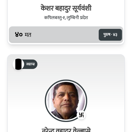
केशर बहादुर सूर्यवंशी
कपिलबस्तु-१, लुम्बिनी प्रदेश
४०
मत
पुरुष · ४३
स्वतन्त्र
नरेन्द्र वहादुर वेल्बासे