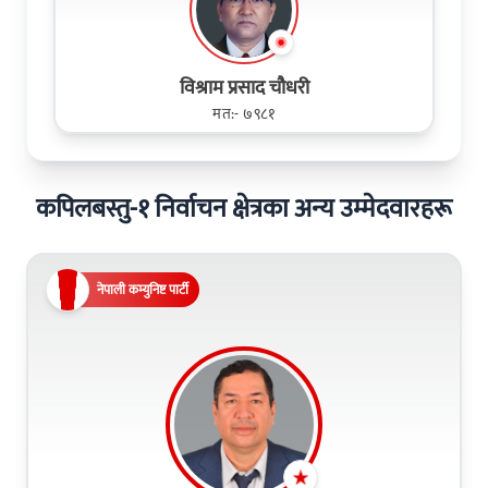
विश्राम प्रसाद चौधरी
मत:- ७९८१
कपिलबस्तु-१ निर्वाचन क्षेत्रका अन्य उम्मेदवारहरू
नेपाली कम्युनिष्ट पार्टी