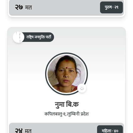
२७
मत
पुरुष · २९
राष्ट्रिय जनमुक्ति पार्टी
नुमा बि.क
कपिलबस्तु-१, लुम्बिनी प्रदेश
२४
मत
महिला · ४०