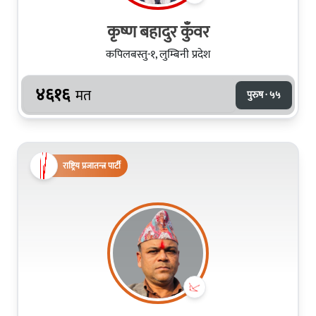
कृष्ण बहादुर कुँवर
कपिलबस्तु-१, लुम्बिनी प्रदेश
४६१६
मत
पुरुष · ५५
राष्ट्रिय प्रजातन्त्र पार्टी