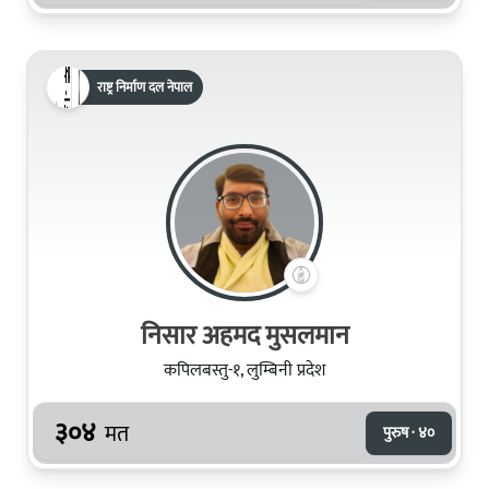
राष्ट्र निर्माण दल नेपाल
निसार अहमद मुसलमान
कपिलबस्तु-१, लुम्बिनी प्रदेश
३०४
मत
पुरुष · ४०