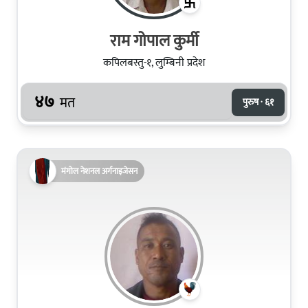
राम गोपाल कुर्मी
कपिलबस्तु-१, लुम्बिनी प्रदेश
४७
मत
पुरुष · ६१
मंगोल नेशनल अर्गनाइजेसन