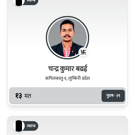
स्वतन्त्र
चन्द्र कुमार बढई
कपिलबस्तु-१, लुम्बिनी प्रदेश
१३
मत
पुरुष · २९
स्वतन्त्र