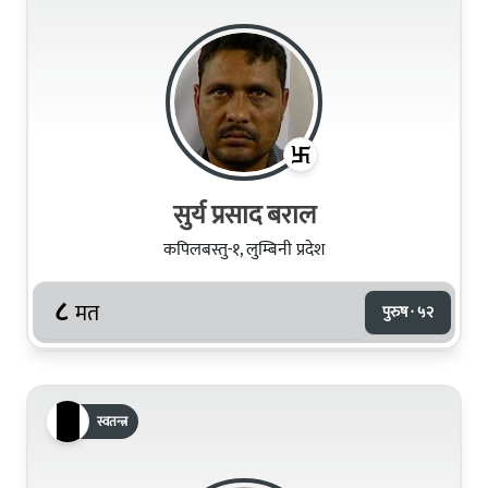
सुर्य प्रसाद बराल
कपिलबस्तु-१, लुम्बिनी प्रदेश
८
मत
पुरुष · ५२
स्वतन्त्र