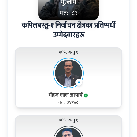
मुस्लीम​
मत:- ८९
कपिलबस्तु-१ निर्वाचन क्षेत्रका प्रतिष्पर्धी
उम्मेदवारहरू
कपिलबस्तु-१
मोहन लाल आचार्य
मत:- ३४१४८
कपिलबस्तु-१