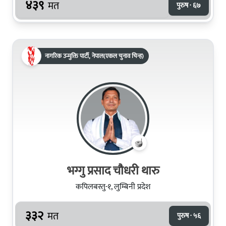
४३९
मत
पुरुष · ६७
नागरिक उन्मुक्ति पार्टी, नेपाल(एकल चुनाव चिन्ह)
भग्गु प्रसाद चौधरी थारु
कपिलबस्तु-१, लुम्बिनी प्रदेश
३३२
मत
पुरुष · ५६