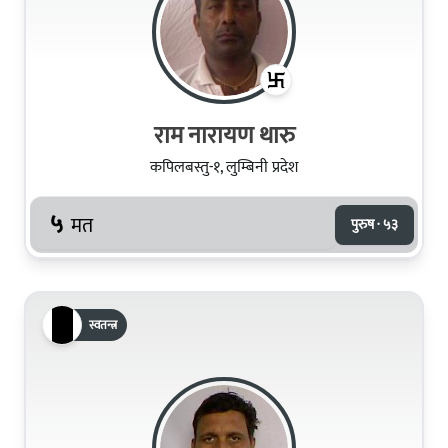
राम नारायण थारु
कपिलबस्तु-१, लुम्बिनी प्रदेश
५
मत
पुरुष · ५३
स्वतन्त्र