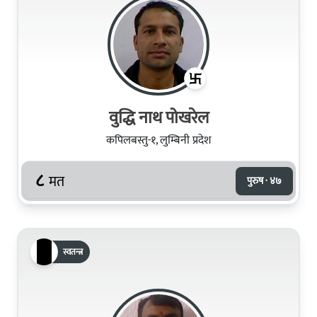
वुद्धि नाथ पोखरेल
कपिलबस्तु-१, लुम्बिनी प्रदेश
८
मत
पुरुष · ४७
स्वतन्त्र