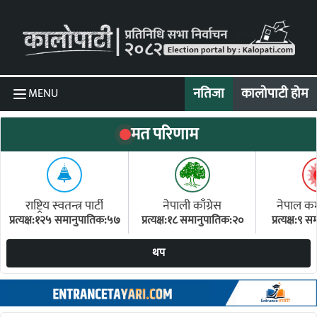
Skip to content
नतिजा
कालोपाटी होम
MENU
मत परिणाम
राष्ट्रिय स्वतन्त्र पार्टी
नेपाली काँग्रेस
नेपाल कम्य
प्रत्यक्ष:१२५ समानुपातिक:५७
प्रत्यक्ष:१८ समानुपातिक:२०
प्रत्यक्ष:९
(ए
थप