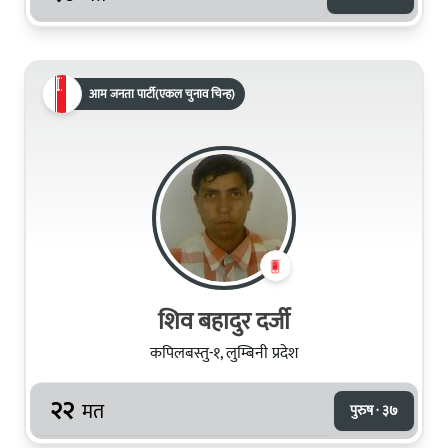
आम जनता पार्टी(एकल चुनाव चिन्ह)
शिव बहादुर दर्जी
कपिलबस्तु-१, लुम्बिनी प्रदेश
२२
मत
पुरुष · ३७