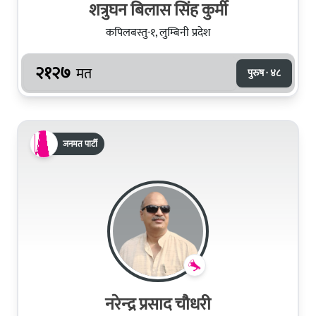
शत्रुघन बिलास सिंह कुर्मी
कपिलबस्तु-१, लुम्बिनी प्रदेश
२१२७
मत
पुरुष · ४८
जनमत पार्टी
नरेन्‍द्र प्रसाद चौधरी