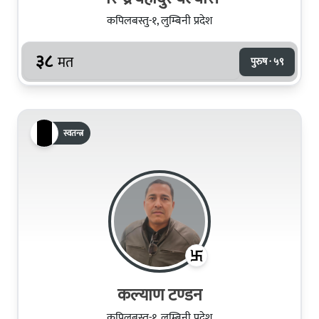
कपिलबस्तु-१, लुम्बिनी प्रदेश
३८
मत
पुरुष · ५९
स्वतन्त्र
कल्याण टण्‍डन
कपिलबस्तु-१, लुम्बिनी प्रदेश