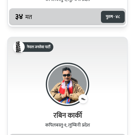
३४
मत
पुरुष · ४८
नेपाल जनसेवा पार्टी
रबिन कार्की
कपिलबस्तु-१, लुम्बिनी प्रदेश