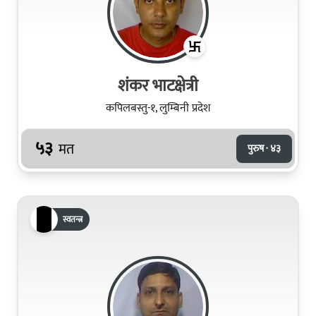
शंकर भाटक्षेत्री
कपिलबस्तु-१, लुम्बिनी प्रदेश
५३
मत
पुरुष · ४३
स्वतन्त्र