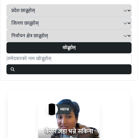
खोज्नुहोस्
Search candidates
स्वतन्त्र
कैसर जहा भन्ने सकिना