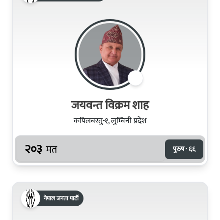
जयवन्त विक्रम शाह
कपिलबस्तु-१, लुम्बिनी प्रदेश
२०३
मत
पुरुष · ६६
नेपाल जनता पार्टी