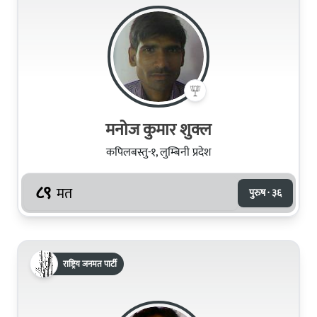
मनोज कुमार शुक्ल
कपिलबस्तु-१, लुम्बिनी प्रदेश
८९
मत
पुरुष · ३६
राष्ट्रिय जनमत पार्टी