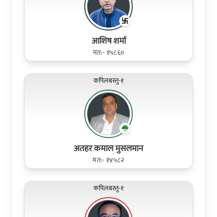
आशिष शर्मा
मत:- १५८६०
कपिलबस्तु-१
अतहर कमाल मुसलमान
मत:- १४५८२
कपिलबस्तु-१