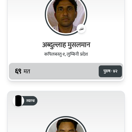
अब्दुल्लाह मुसलमान
कपिलबस्तु-१, लुम्बिनी प्रदेश
६९
मत
पुरुष · ४२
स्वतन्त्र