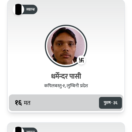
स्वतन्त्र
धर्मेन्दर पासी
कपिलबस्तु-१, लुम्बिनी प्रदेश
१६
मत
पुरुष · ३६