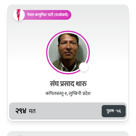
नेपाल कम्युनिस्ट पार्टी (माओवादी)
संघ प्रसाद थारु
कपिलबस्तु-१, लुम्बिनी प्रदेश
२९४
मत
पुरुष · ५६