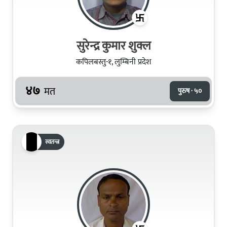
सुरेन्द्र कुमार शुक्ल
कपिलबस्तु-१, लुम्बिनी प्रदेश
४७
मत
पुरुष · ५०
स्वतन्त्र