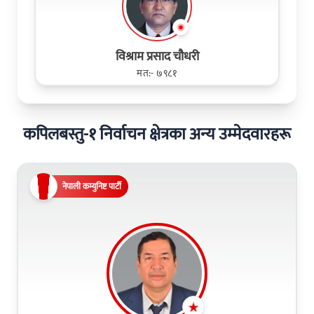
विश्राम प्रसाद चौधरी
मत:- ७९८१
कपिलबस्तु-१ निर्वाचन क्षेत्रका अन्य उम्मेदवारहरू
नेपाली कम्युनिष्ट पार्टी