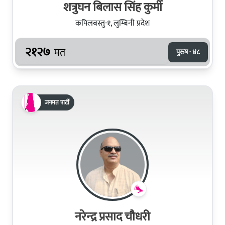
शत्रुघन बिलास सिंह कुर्मी
कपिलबस्तु-१, लुम्बिनी प्रदेश
२१२७
मत
पुरुष · ४८
जनमत पार्टी
नरेन्‍द्र प्रसाद चौधरी