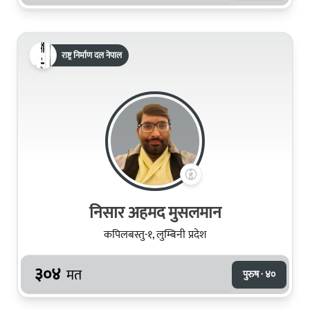
राष्ट्र निर्माण दल नेपाल
निसार अहमद मुसलमान
कपिलबस्तु-१, लुम्बिनी प्रदेश
३०४
मत
पुरुष · ४०