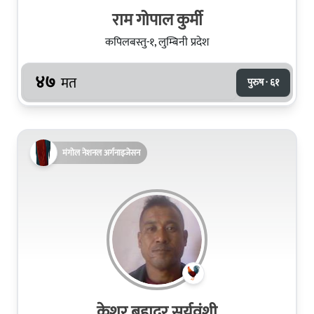
राम गोपाल कुर्मी
कपिलबस्तु-१, लुम्बिनी प्रदेश
४७
मत
पुरुष · ६१
मंगोल नेशनल अर्गनाइजेसन
केशर बहादुर सूर्यवंशी