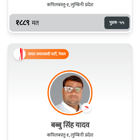
कपिलबस्तु-१, लुम्बिनी प्रदेश
१८८९
मत
पुरुष · ५५
जनता समाजवादी पार्टी, नेपाल
बब्बु सिंह यादव
कपिलबस्तु-१, लुम्बिनी प्रदेश