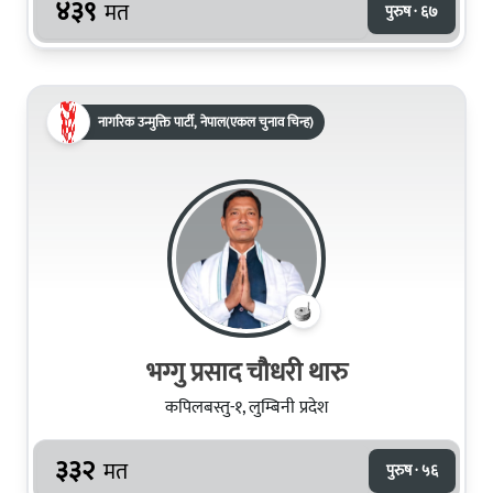
४३९
मत
पुरुष · ६७
नागरिक उन्मुक्ति पार्टी, नेपाल(एकल चुनाव चिन्ह)
भग्गु प्रसाद चौधरी थारु
कपिलबस्तु-१, लुम्बिनी प्रदेश
३३२
मत
पुरुष · ५६