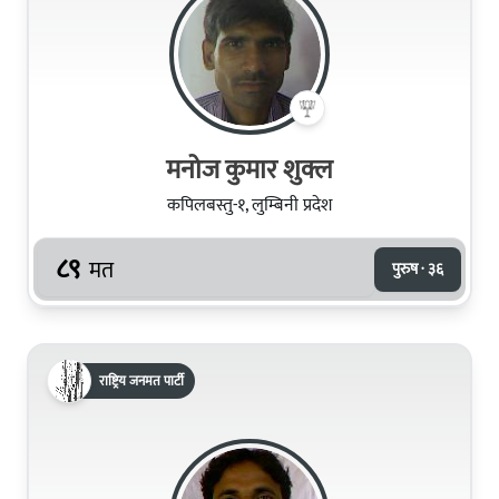
मनोज कुमार शुक्ल
कपिलबस्तु-१, लुम्बिनी प्रदेश
८९
मत
पुरुष · ३६
राष्ट्रिय जनमत पार्टी