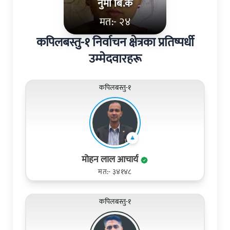
नुमा बि.क
मत:- २४
कपिलबस्तु-१ निर्वाचन क्षेत्रका प्रतिष्पर्धी
उम्मेदवारहरू
कपिलबस्तु-१
मोहन लाल आचार्य
मत:- ३४१४८
कपिलबस्तु-१