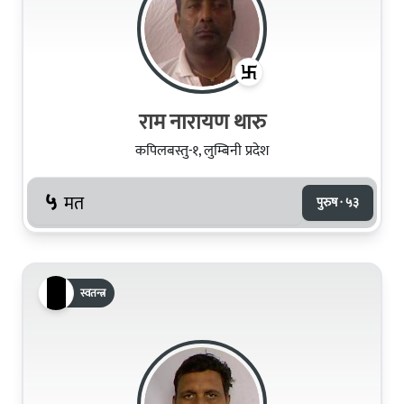
राम नारायण थारु
कपिलबस्तु-१, लुम्बिनी प्रदेश
५
मत
पुरुष · ५३
स्वतन्त्र