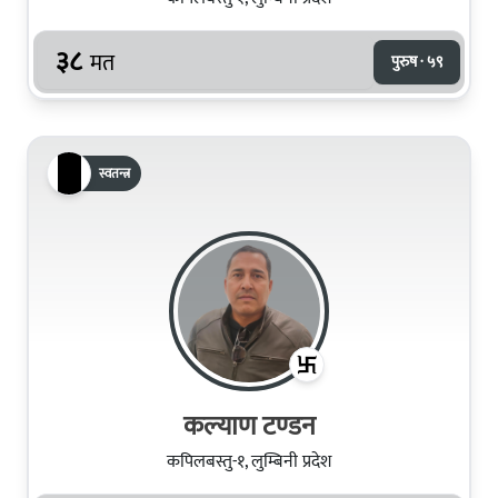
३८
मत
पुरुष · ५९
स्वतन्त्र
कल्याण टण्‍डन
कपिलबस्तु-१, लुम्बिनी प्रदेश