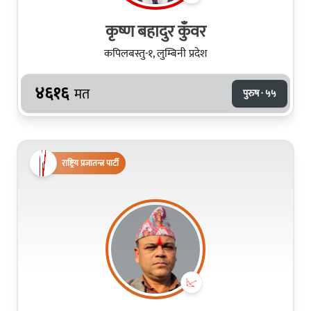
कृष्ण बहादुर कुँवर
कपिलबस्तु-१, लुम्बिनी प्रदेश
४६१६
मत
पुरुष · ५५
राष्ट्रिय प्रजातन्त्र पार्टी