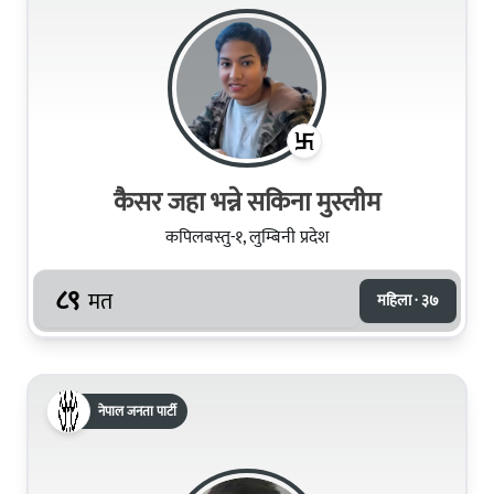
कैसर जहा भन्ने सकिना मुस्लीम​
कपिलबस्तु-१, लुम्बिनी प्रदेश
८९
मत
महिला · ३७
नेपाल जनता पार्टी