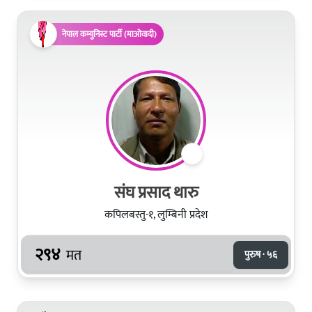
नेपाल कम्युनिस्ट पार्टी (माओवादी)
संघ प्रसाद थारु
कपिलबस्तु-१, लुम्बिनी प्रदेश
२९४
मत
पुरुष · ५६