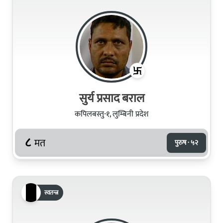
सुर्य प्रसाद बराल
कपिलबस्तु-१, लुम्बिनी प्रदेश
८
मत
पुरुष · ५२
स्वतन्त्र