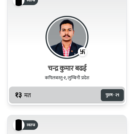
स्वतन्त्र
चन्द्र कुमार बढई
कपिलबस्तु-१, लुम्बिनी प्रदेश
१३
मत
पुरुष · २९
स्वतन्त्र