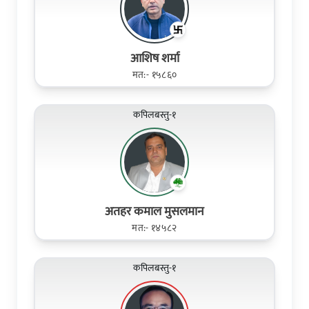
आशिष शर्मा
मत:- १५८६०
कपिलबस्तु-१
अतहर कमाल मुसलमान
मत:- १४५८२
कपिलबस्तु-१