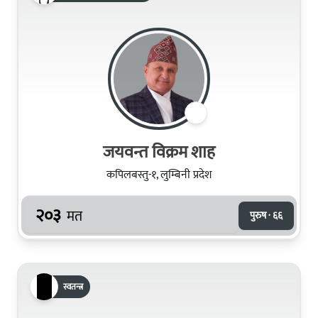
जयवन्त विक्रम शाह
कपिलबस्तु-१, लुम्बिनी प्रदेश
२०३
मत
पुरुष · ६६
स्वतन्त्र