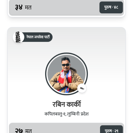
३४
मत
पुरुष · ४८
नेपाल जनसेवा पार्टी
रबिन कार्की
कपिलबस्तु-१, लुम्बिनी प्रदेश
२७
मत
पुरुष · २९