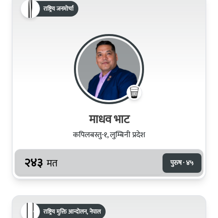
राष्ट्रिय जनमोर्चा
माधव भाट
कपिलबस्तु-१, लुम्बिनी प्रदेश
२४३
मत
पुरुष · ४५
राष्ट्रिय मुक्ति आन्दोलन, नेपाल