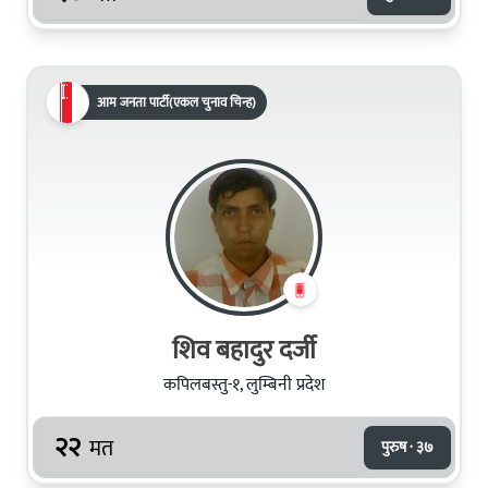
आम जनता पार्टी(एकल चुनाव चिन्ह)
शिव बहादुर दर्जी
कपिलबस्तु-१, लुम्बिनी प्रदेश
२२
मत
पुरुष · ३७