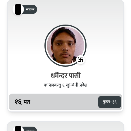
स्वतन्त्र
धर्मेन्दर पासी
कपिलबस्तु-१, लुम्बिनी प्रदेश
१६
मत
पुरुष · ३६