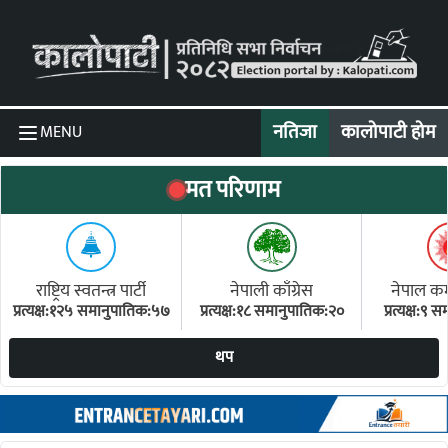
Skip to content
नतिजा
कालोपाटी होम
MENU
मत परिणाम
राष्ट्रिय स्वतन्त्र पार्टी
नेपाली काँग्रेस
नेपाल कम्य
प्रत्यक्ष:१२५ समानुपातिक:५७
प्रत्यक्ष:१८ समानुपातिक:२०
प्रत्यक्ष:९
(ए
थप