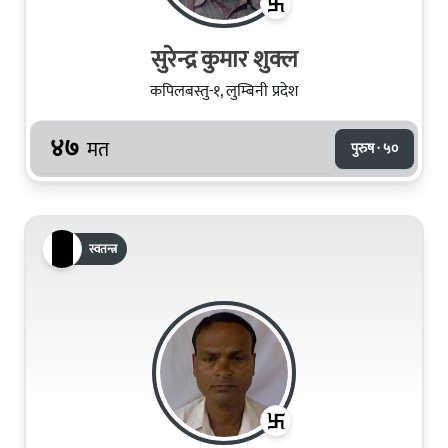
सुरेन्द्र कुमार शुक्ल
कपिलबस्तु-१, लुम्बिनी प्रदेश
४७
मत
पुरुष · ५०
स्वतन्त्र