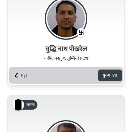
वुद्धि नाथ पोखरेल
कपिलबस्तु-१, लुम्बिनी प्रदेश
८
मत
पुरुष · ४७
स्वतन्त्र