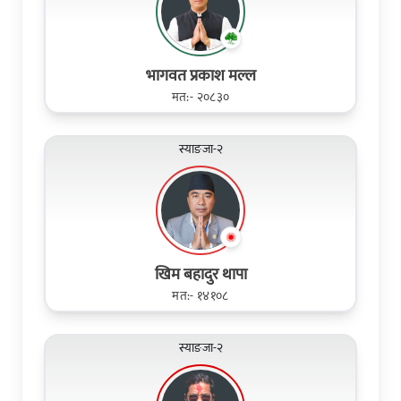
भागवत प्रकाश मल्ल
मत:- २०८३०
स्याङजा-२
खिम बहादुर थापा
मत:- १४१०८
स्याङजा-२