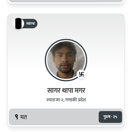
स्वतन्त्र
सागर थापा मगर
स्याङजा-२, गण्डकी प्रदेश
९
मत
पुरुष · २५