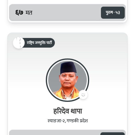
६७
मत
पुरुष · ५३
राष्ट्रिय जनमुक्ति पार्टी
हरिदेव थापा
स्याङजा-२, गण्डकी प्रदेश