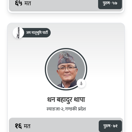
६५
मत
पुरुष · ५७
जय मातृभूमि पार्टी
धन बहादुर थापा
स्याङजा-२, गण्डकी प्रदेश
१६
मत
पुरुष · ७१