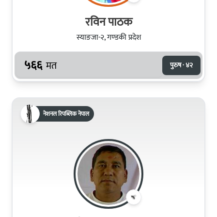
रविन पाठक
स्याङजा-२, गण्डकी प्रदेश
५६६
मत
पुरुष · ४२
नेशनल रिपब्लिक नेपाल