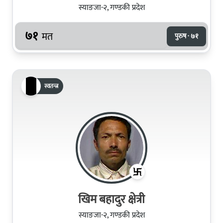
स्याङजा-२, गण्डकी प्रदेश
७१
मत
पुरुष · ७१
स्वतन्त्र
खिम बहादुर क्षेत्री
स्याङजा-२, गण्डकी प्रदेश