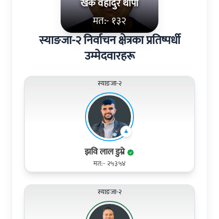
खर्क वहादुर थापा
मत:- १३२
स्याङजा-२ निर्वाचन क्षेत्रका प्रतिष्पर्धी
उम्मेदवारहरू
स्याङजा-२
झवि लाल डुम्रे
मत:- २५३५४
स्याङजा-२