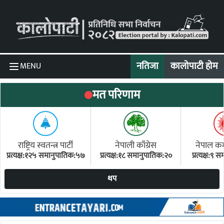
Skip to content
नतिजा
कालोपाटी होम
MENU
मत परिणाम
राष्ट्रिय स्वतन्त्र पार्टी
नेपाली काँग्रेस
नेपाल कम्य
प्रत्यक्ष:१२५ समानुपातिक:५७
प्रत्यक्ष:१८ समानुपातिक:२०
प्रत्यक्ष:९
(ए
थप