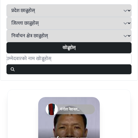
खोज्नुहोस्
Search candidates
मंगोल नेशनल
अर्गनाइजेसन