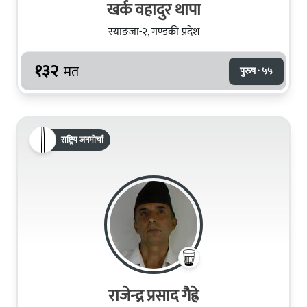
खर्क वहादुर थापा
स्याङजा-२, गण्डकी प्रदेश
१३२
मत
पुरुष · ५५
राष्ट्रिय जनमोर्चा
राजेन्द्र प्रसाद गैह्रे