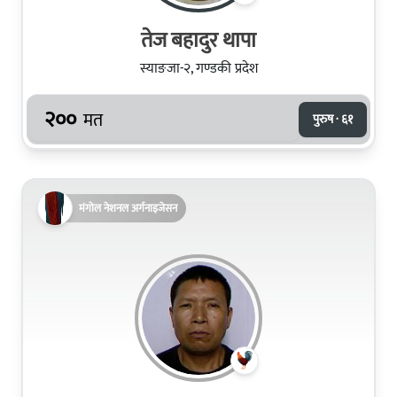
तेज बहादुर थापा
स्याङजा-२, गण्डकी प्रदेश
२००
मत
पुरुष · ६१
मंगोल नेशनल अर्गनाइजेसन