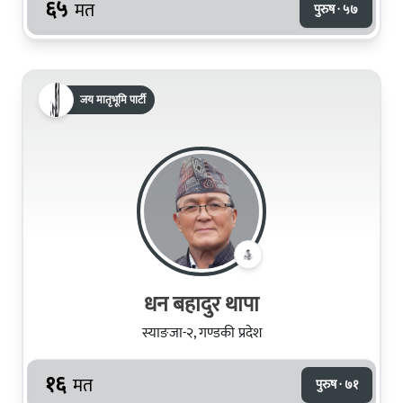
६५
मत
पुरुष · ५७
जय मातृभूमि पार्टी
धन बहादुर थापा
स्याङजा-२, गण्डकी प्रदेश
१६
मत
पुरुष · ७१