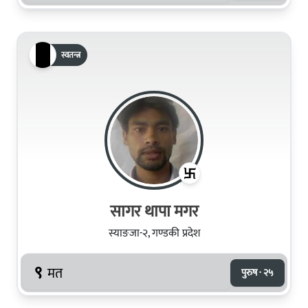
स्वतन्त्र
सागर थापा मगर
स्याङजा-२, गण्डकी प्रदेश
९
मत
पुरुष · २५