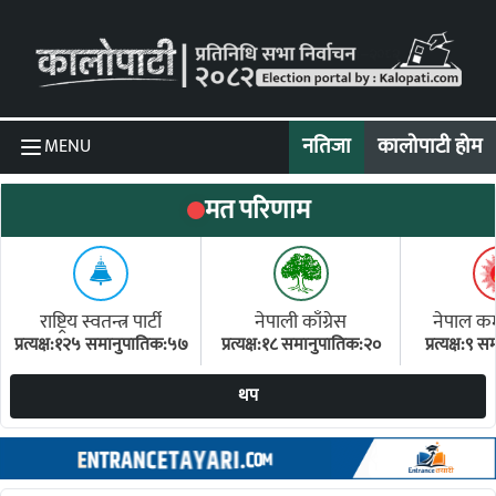
Skip to content
नतिजा
कालोपाटी होम
MENU
मत परिणाम
राष्ट्रिय स्वतन्त्र पार्टी
नेपाली काँग्रेस
नेपाल कम्य
प्रत्यक्ष:१२५ समानुपातिक:५७
प्रत्यक्ष:१८ समानुपातिक:२०
प्रत्यक्ष:९
(ए
थप