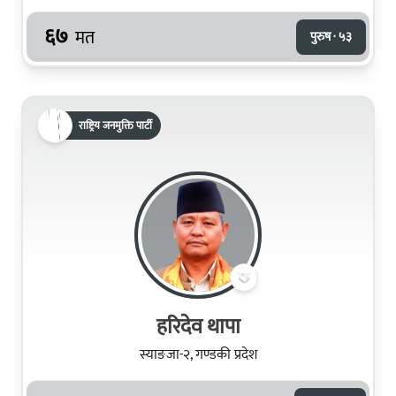
६७
मत
पुरुष · ५३
राष्ट्रिय जनमुक्ति पार्टी
हरिदेव थापा
स्याङजा-२, गण्डकी प्रदेश