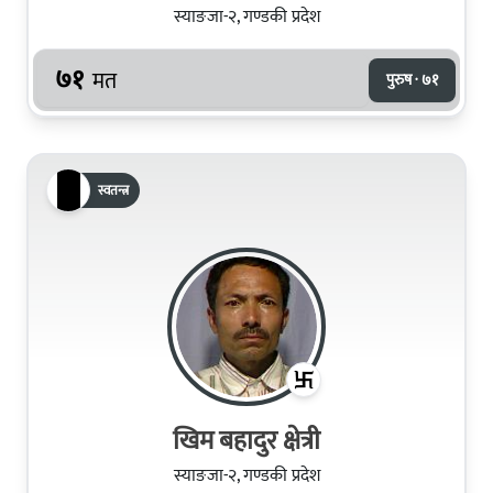
स्याङजा-२, गण्डकी प्रदेश
७१
मत
पुरुष · ७१
स्वतन्त्र
खिम बहादुर क्षेत्री
स्याङजा-२, गण्डकी प्रदेश