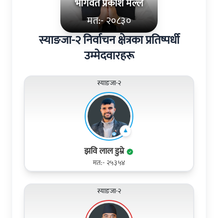
भागवत प्रकाश मल्ल
मत:- २०८३०
स्याङजा-२ निर्वाचन क्षेत्रका प्रतिष्पर्धी
उम्मेदवारहरू
स्याङजा-२
झवि लाल डुम्रे
मत:- २५३५४
स्याङजा-२