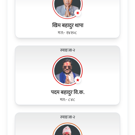
खिम बहादुर थापा
मत:- १४१०८
स्याङजा-२
पदम बहादुर वि.क.
मत:- ८४८
स्याङजा-२