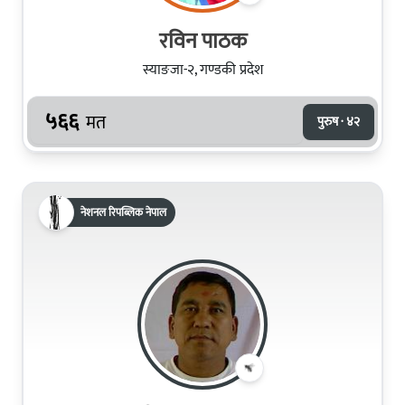
रविन पाठक
स्याङजा-२, गण्डकी प्रदेश
५६६
मत
पुरुष · ४२
नेशनल रिपब्लिक नेपाल