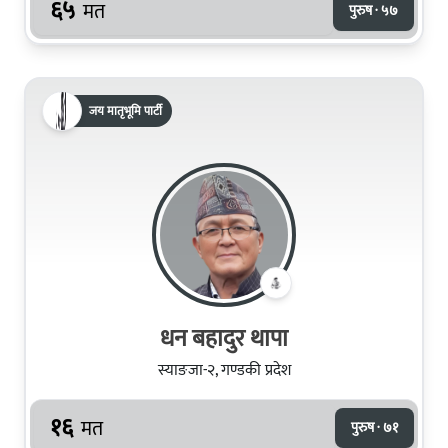
६५
मत
पुरुष · ५७
जय मातृभूमि पार्टी
धन बहादुर थापा
स्याङजा-२, गण्डकी प्रदेश
१६
मत
पुरुष · ७१