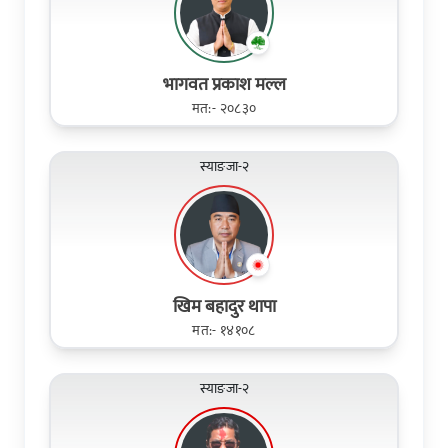
भागवत प्रकाश मल्ल
मत:- २०८३०
स्याङजा-२
खिम बहादुर थापा
मत:- १४१०८
स्याङजा-२