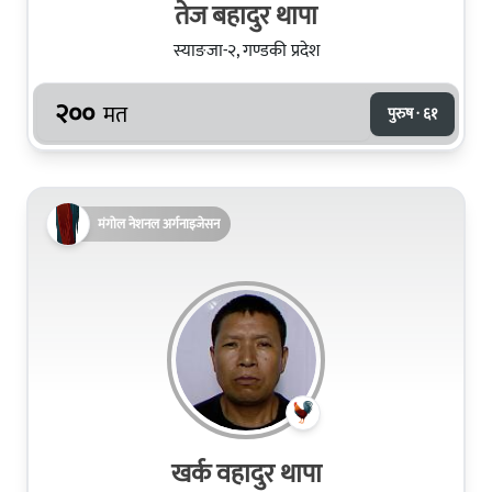
तेज बहादुर थापा
स्याङजा-२, गण्डकी प्रदेश
२००
मत
पुरुष · ६१
मंगोल नेशनल अर्गनाइजेसन
खर्क वहादुर थापा