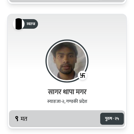
स्वतन्त्र
सागर थापा मगर
स्याङजा-२, गण्डकी प्रदेश
९
मत
पुरुष · २५