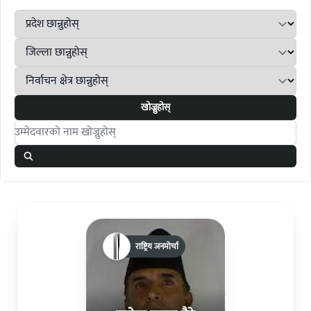
खोज्नुहोस्
Search candidates
राष्ट्रिय जनमोर्चा