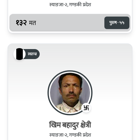
स्याङजा-२, गण्डकी प्रदेश
१३२
मत
पुरुष · ५५
स्वतन्त्र
खिम बहादुर क्षेत्री
स्याङजा-२, गण्डकी प्रदेश