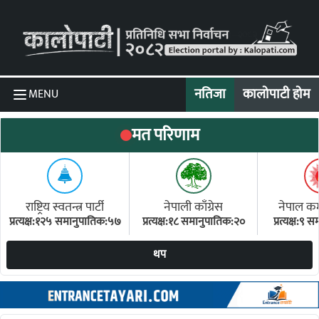
Skip to content
नतिजा
कालोपाटी होम
MENU
मत परिणाम
राष्ट्रिय स्वतन्त्र पार्टी
नेपाली काँग्रेस
नेपाल कम्य
प्रत्यक्ष:१२५ समानुपातिक:५७
प्रत्यक्ष:१८ समानुपातिक:२०
प्रत्यक्ष:९
(ए
थप