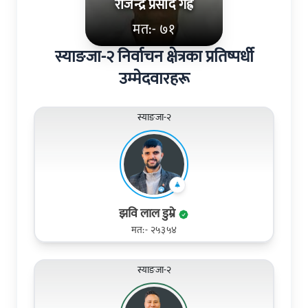
राजेन्द्र प्रसाद गैह्रे
मत:- ७१
स्याङजा-२ निर्वाचन क्षेत्रका प्रतिष्पर्धी
उम्मेदवारहरू
स्याङजा-२
झवि लाल डुम्रे
मत:- २५३५४
स्याङजा-२