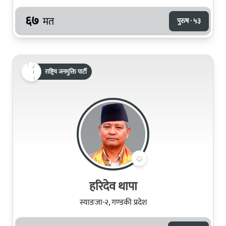
६७
मत
पुरुष · ५३
राष्ट्रिय जनमुक्ति पार्टी
हरिदेव थापा
स्याङजा-२, गण्डकी प्रदेश