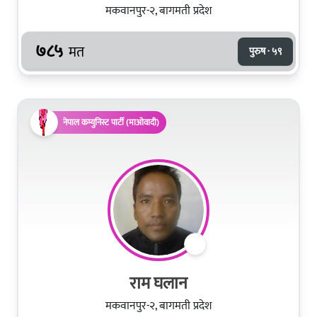
मकवानपुर-२, बागमती प्रदेश
७८५
मत
पुरुष · ५९
नेपाल कम्युनिस्ट पार्टी (माओवादी)
राम घलान
मकवानपुर-२, बागमती प्रदेश