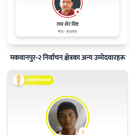
लव शेर विष्ट
मत:- १२४९२
मकवानपुर-२ निर्वाचन क्षेत्रका अन्य उम्मेदवारहरू
उज्यालो नेपाल पार्टी