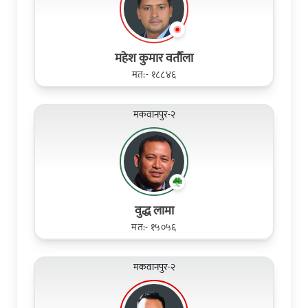
महेश कुमार वर्तौला
मत:- १८८४६
मकवानपुर-२
वुद्ध लामा
मत:- १५०५६
मकवानपुर-२