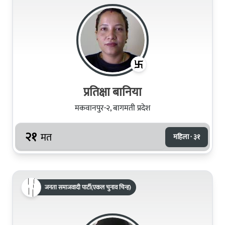
प्रतिक्षा बानिया
मकवानपुर-२, बागमती प्रदेश
२१
मत
महिला · ३१
जनता समाजवादी पार्टी(एकल चुनाव चिन्ह)