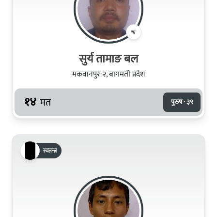
सुर्य तामाङ बल
मकवानपुर-२, बागमती प्रदेश
१४
मत
पुरुष · ३९
स्वतन्त्र