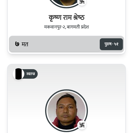
कृष्‍ण राम श्रेष्‍ठ
मकवानपुर-२, बागमती प्रदेश
७
मत
पुरुष · ५१
स्वतन्त्र