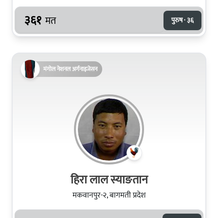
३६१
मत
पुरुष · ३६
मंगोल नेशनल अर्गनाइजेसन
हिरा लाल स्याङतान
मकवानपुर-२, बागमती प्रदेश