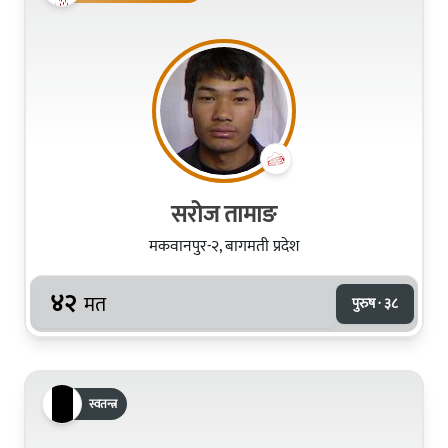
सरोज तामाङ
मकवानपुर-२, बागमती प्रदेश
४२
मत
पुरुष · ३८
स्वतन्त्र