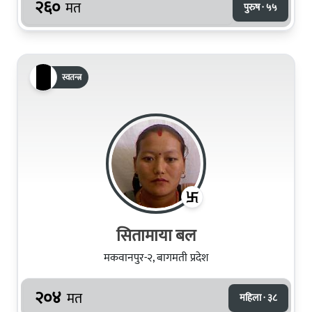
२६०
मत
पुरुष · ५५
स्वतन्त्र
सितामाया बल
मकवानपुर-२, बागमती प्रदेश
२०४
मत
महिला · ३८