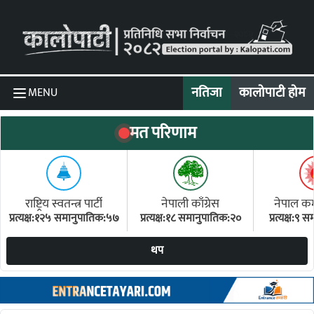
Skip to content
नतिजा
कालोपाटी होम
MENU
मत परिणाम
राष्ट्रिय स्वतन्त्र पार्टी
नेपाली काँग्रेस
नेपाल कम्य
प्रत्यक्ष:१२५ समानुपातिक:५७
प्रत्यक्ष:१८ समानुपातिक:२०
प्रत्यक्ष:९
(ए
थप