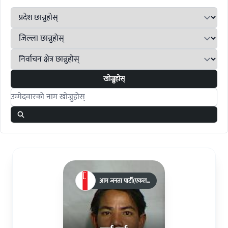
खोज्नुहोस्
Search candidates
आम जनता पार्टी(एकल
चुनाव चिन्ह)