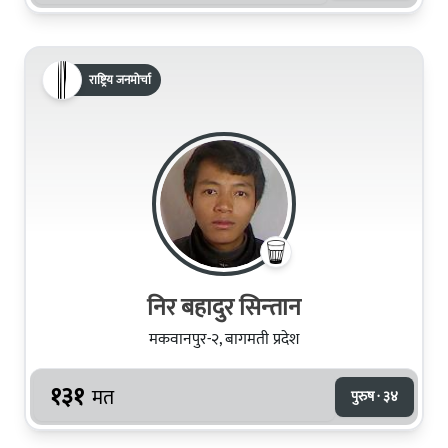
राष्ट्रिय जनमोर्चा
निर बहादुर सिन्‍तान
मकवानपुर-२, बागमती प्रदेश
१३१
मत
पुरुष · ३४