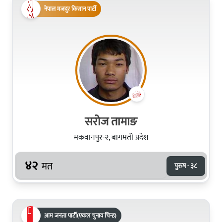
नेपाल मजदुर किसान पार्टी
सरोज तामाङ
मकवानपुर-२, बागमती प्रदेश
४२
मत
पुरुष · ३८
आम जनता पार्टी(एकल चुनाव चिन्ह)