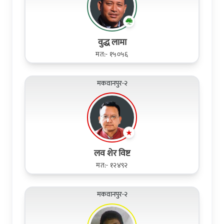
वुद्ध लामा
मत:- १५०५६
मकवानपुर-२
लव शेर विष्ट
मत:- १२४९२
मकवानपुर-२