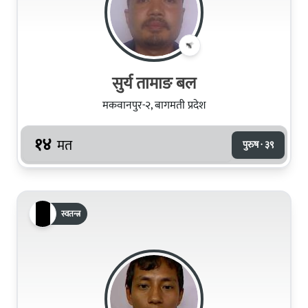
सुर्य तामाङ बल
मकवानपुर-२, बागमती प्रदेश
१४
मत
पुरुष · ३९
स्वतन्त्र