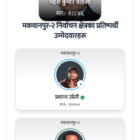
महेश कुमार वर्तौला
मत:- १८८४६
मकवानपुर-२ निर्वाचन क्षेत्रका प्रतिष्पर्धी
उम्मेदवारहरू
मकवानपुर-२
प्रशान्त उप्रेती
मत:- ३००५०
मकवानपुर-२