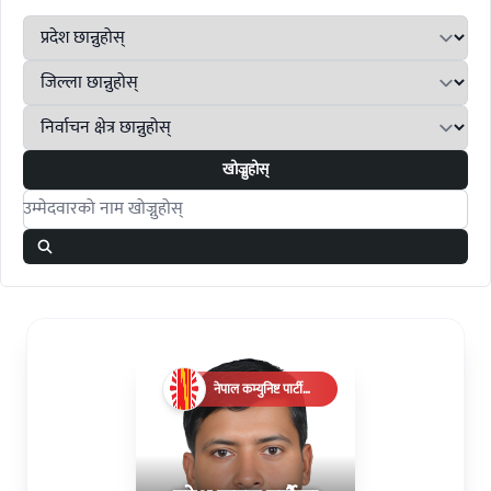
खोज्नुहोस्
Search candidates
नेपाल कम्युनिष्ट पार्टी
(एमाले)