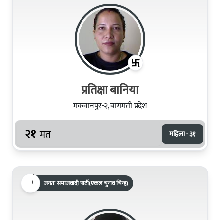
प्रतिक्षा बानिया
मकवानपुर-२, बागमती प्रदेश
२१
मत
महिला · ३१
जनता समाजवादी पार्टी(एकल चुनाव चिन्ह)