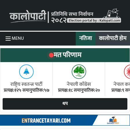
Skip to content
नतिजा
कालोपाटी होम
MENU
मत परिणाम
राष्ट्रिय स्वतन्त्र पार्टी
नेपाली काँग्रेस
नेपाल कम्य
प्रत्यक्ष:१२५ समानुपातिक:५७
प्रत्यक्ष:१८ समानुपातिक:२०
प्रत्यक्ष:९
(ए
थप