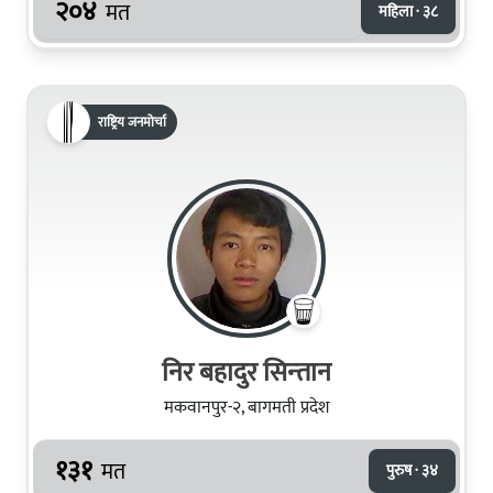
२०४
मत
महिला · ३८
राष्ट्रिय जनमोर्चा
निर बहादुर सिन्‍तान
मकवानपुर-२, बागमती प्रदेश
१३१
मत
पुरुष · ३४