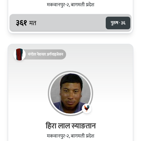
मकवानपुर-२, बागमती प्रदेश
३६१
मत
पुरुष · ३६
मंगोल नेशनल अर्गनाइजेसन
हिरा लाल स्याङतान
मकवानपुर-२, बागमती प्रदेश