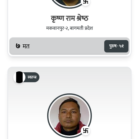
कृष्‍ण राम श्रेष्‍ठ
मकवानपुर-२, बागमती प्रदेश
७
मत
पुरुष · ५१
स्वतन्त्र