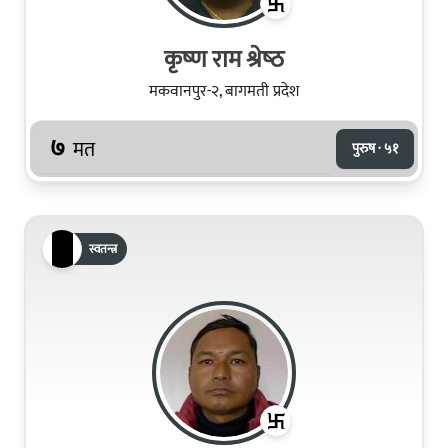
कृष्‍ण राम श्रेष्‍ठ
मकवानपुर-२, बागमती प्रदेश
७
मत
पुरुष · ५१
स्वतन्त्र