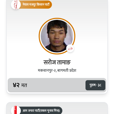
नेपाल मजदुर किसान पार्टी
सरोज तामाङ
मकवानपुर-२, बागमती प्रदेश
४२
मत
पुरुष · ३८
आम जनता पार्टी(एकल चुनाव चिन्ह)