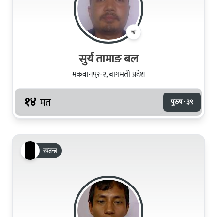
सुर्य तामाङ बल
मकवानपुर-२, बागमती प्रदेश
१४
मत
पुरुष · ३९
स्वतन्त्र