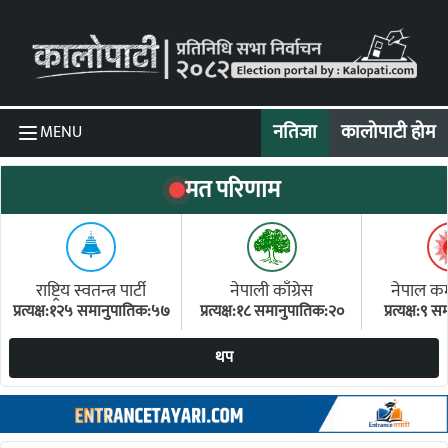
Skip to content
नतिजा
कालोपाटी होम
MENU
मत परिणाम
राष्ट्रिय स्वतन्त्र पार्टी
नेपाली काँग्रेस
नेपाल कम्य
प्रत्यक्ष:१२५ समानुपातिक:५७
प्रत्यक्ष:१८ समानुपातिक:२०
प्रत्यक्ष:९
(ए
थप