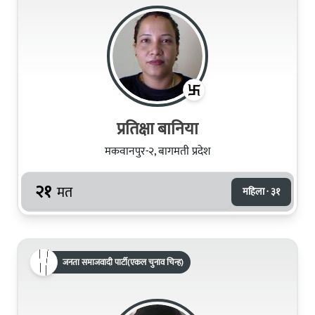
प्रतिक्षा बानिया
मकवानपुर-२, बागमती प्रदेश
२१
मत
महिला · ३१
जनता समाजवादी पार्टी(एकल चुनाव चिन्ह)