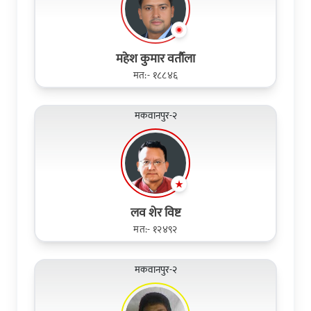
महेश कुमार वर्तौला
मत:- १८८४६
मकवानपुर-२
लव शेर विष्ट
मत:- १२४९२
मकवानपुर-२