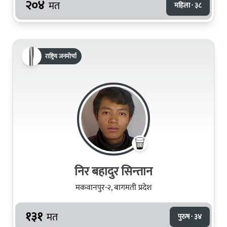
२०४
मत
महिला · ३८
राष्ट्रिय जनमोर्चा
निर बहादुर सिन्‍तान
मकवानपुर-२, बागमती प्रदेश
१३१
मत
पुरुष · ३४