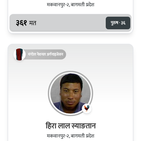
मकवानपुर-२, बागमती प्रदेश
३६१
मत
पुरुष · ३६
मंगोल नेशनल अर्गनाइजेसन
हिरा लाल स्याङतान
मकवानपुर-२, बागमती प्रदेश