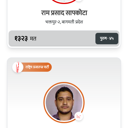
राम प्रसाद सापकोटा
भक्तपुर-२, बागमती प्रदेश
१३२३
मत
पुरुष · ४५
राष्ट्रिय प्रजातन्त्र पार्टी