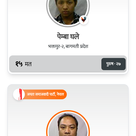
पेम्बा घले
भक्तपुर-२, बागमती प्रदेश
१५
मत
पुरुष · २७
जनता समाजवादी पार्टी, नेपाल