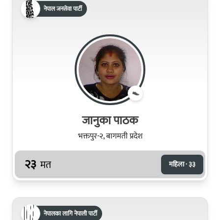
नेपाल जनसेवा पार्टी
जानुका पाठक
भक्तपुर-२, बागमती प्रदेश
२३
मत
महिला · ३३
नेपालका लागि नेपाली पार्टी