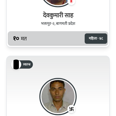
देवकुमारी साह
भक्तपुर-२, बागमती प्रदेश
१०
मत
महिला · ४८
स्वतन्त्र