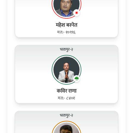
महेश बस्नेत
मत:- १०९९६
भक्तपुर-२
कविर राणा
मत:- ८४०१
भक्तपुर-२