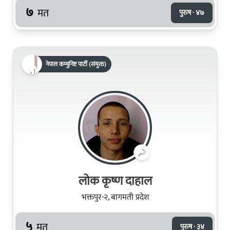
७
मत
पुरुष · ४७
नेपाल कम्युनिष्ट पार्टी (संयुक्त)
लोक कृष्ण दाहाल
भक्तपुर-२, बागमती प्रदेश
५
मत
पुरुष · ३४