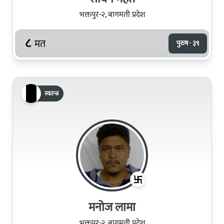
भक्तपुर-२, बागमती प्रदेश
८
मत
पुरुष · ३९
स्वतन्त्र
मनोज लामा
भक्तपुर-२, बागमती प्रदेश