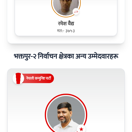
रमेश व‌ैद्य
मत:- ३७५३
भक्तपुर-२ निर्वाचन क्षेत्रका अन्य उम्मेदवारहरू
नेपाली कम्युनिष्ट पार्टी