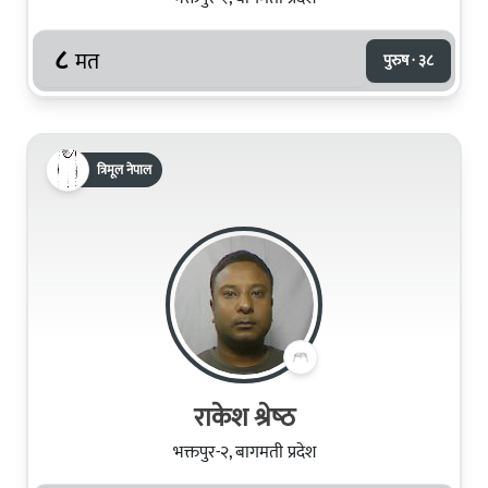
८
मत
पुरुष · ३८
त्रिमूल नेपाल
राकेश श्रेष्‍ठ
भक्तपुर-२, बागमती प्रदेश