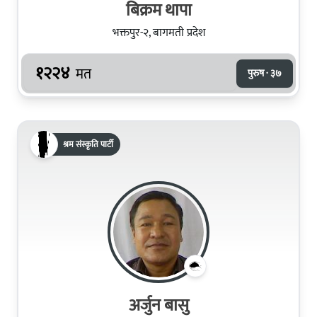
बिक्रम थापा
भक्तपुर-२, बागमती प्रदेश
१२२४
मत
पुरुष · ३७
श्रम संस्कृति पार्टी
अर्जुन बासु