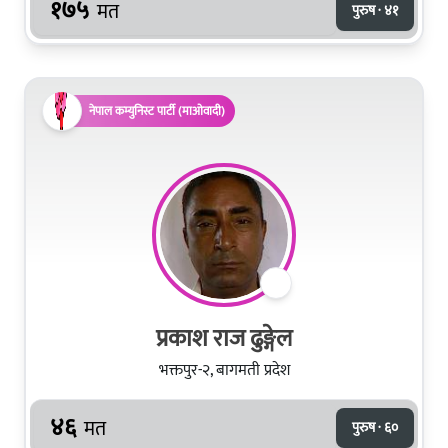
१७५
मत
पुरुष · ४१
नेपाल कम्युनिस्ट पार्टी (माओवादी)
प्रकाश राज ढुङ्गेल
भक्तपुर-२, बागमती प्रदेश
४६
मत
पुरुष · ६०