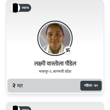
स्वतन्त्र
लक्ष्मी वास्तोला पौडेल
भक्तपुर-२, बागमती प्रदेश
२
मत
महिला · ४०