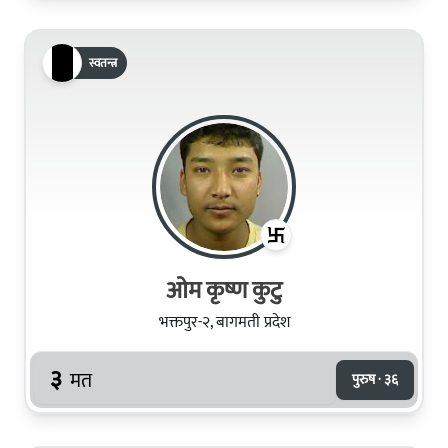
स्वतन्त्र
ओम कृष्ण कुटु
भक्तपुर-२, बागमती प्रदेश
३
मत
पुरुष · ३६