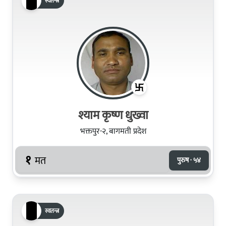
स्वतन्त्र
श्याम कृष्ण धुख्वा
भक्तपुर-२, बागमती प्रदेश
१
मत
पुरुष · ५४
स्वतन्त्र