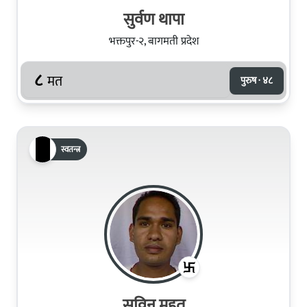
सुर्वण थापा
भक्तपुर-२, बागमती प्रदेश
८
मत
पुरुष · ४८
स्वतन्त्र
सविन महत