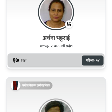
अर्चना भट्टराई
भक्तपुर-२, बागमती प्रदेश
१७
मत
महिला · ५४
मंगोल नेशनल अर्गनाइजेसन