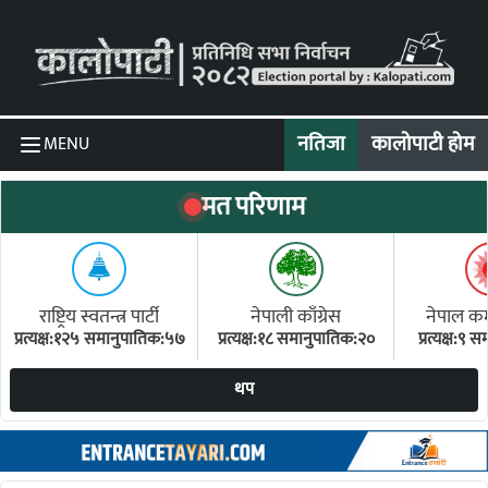
Skip to content
नतिजा
कालोपाटी होम
MENU
मत परिणाम
राष्ट्रिय स्वतन्त्र पार्टी
नेपाली काँग्रेस
नेपाल कम्य
प्रत्यक्ष:१२५ समानुपातिक:५७
प्रत्यक्ष:१८ समानुपातिक:२०
प्रत्यक्ष:९
(ए
थप