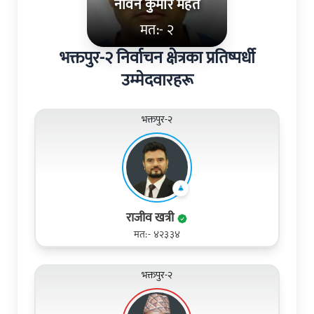
नविन कुमार महत
मत:- २
भक्तपुर-२ निर्वाचन क्षेत्रका प्रतिष्पर्धी
उम्मेदवारहरू
भक्तपुर-२
राजीव खत्री
मत:- ४२३३४
भक्तपुर-२