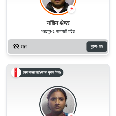
नबिन श्रेष्‍ठ
भक्तपुर-२, बागमती प्रदेश
१२
मत
पुरुष · ४४
आम जनता पार्टी(एकल चुनाव चिन्ह)