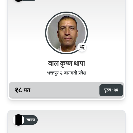
वाल कृष्ण थापा
भक्तपुर-२, बागमती प्रदेश
१८
मत
पुरुष · ५४
स्वतन्त्र