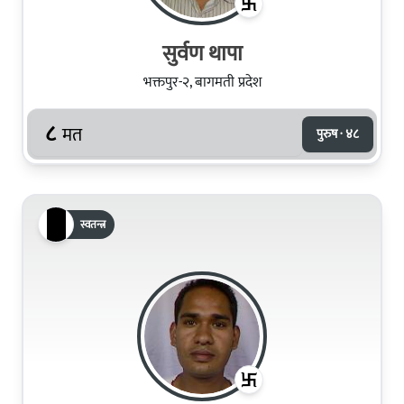
सुर्वण थापा
भक्तपुर-२, बागमती प्रदेश
८
मत
पुरुष · ४८
स्वतन्त्र