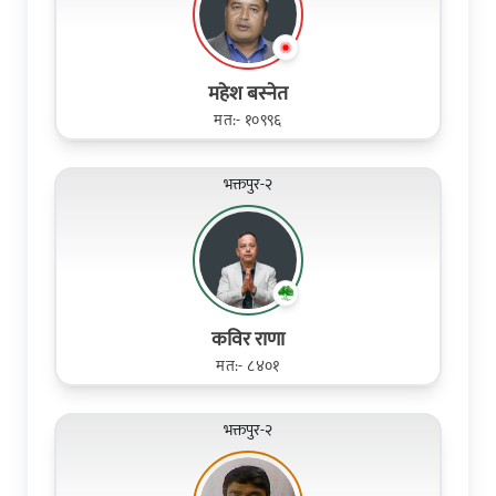
महेश बस्नेत
मत:- १०९९६
भक्तपुर-२
कविर राणा
मत:- ८४०१
भक्तपुर-२