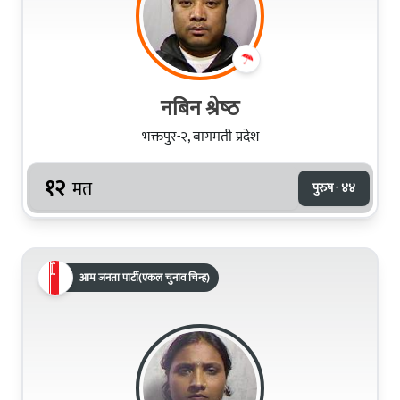
नबिन श्रेष्‍ठ
भक्तपुर-२, बागमती प्रदेश
१२
मत
पुरुष · ४४
आम जनता पार्टी(एकल चुनाव चिन्ह)