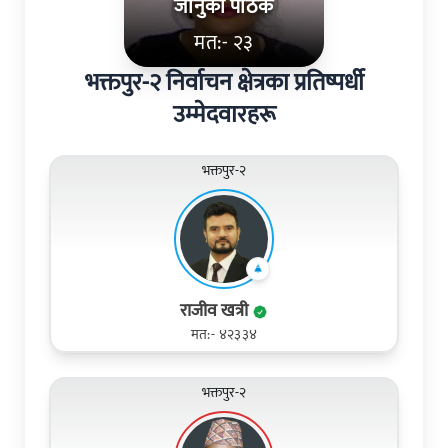
जानुका पाठक
मत:- २३
भक्तपुर-२ निर्वाचन क्षेत्रका प्रतिष्पर्धी
उम्मेदवारहरू
भक्तपुर-२
राजीव खत्री
मत:- ४२३३४
भक्तपुर-२