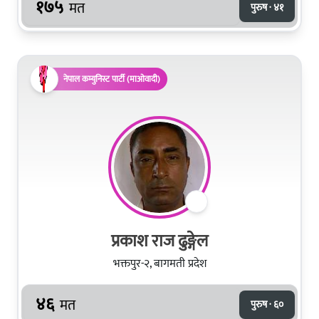
१७५
मत
पुरुष · ४१
नेपाल कम्युनिस्ट पार्टी (माओवादी)
प्रकाश राज ढुङ्गेल
भक्तपुर-२, बागमती प्रदेश
४६
मत
पुरुष · ६०