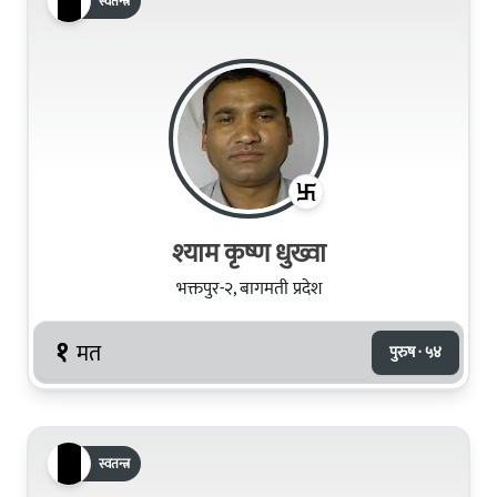
स्वतन्त्र
श्याम कृष्ण धुख्वा
भक्तपुर-२, बागमती प्रदेश
१
मत
पुरुष · ५४
स्वतन्त्र