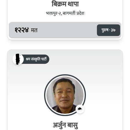
बिक्रम थापा
भक्तपुर-२, बागमती प्रदेश
१२२४
मत
पुरुष · ३७
श्रम संस्कृति पार्टी
अर्जुन बासु