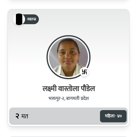
स्वतन्त्र
लक्ष्मी वास्तोला पौडेल
भक्तपुर-२, बागमती प्रदेश
२
मत
महिला · ४०