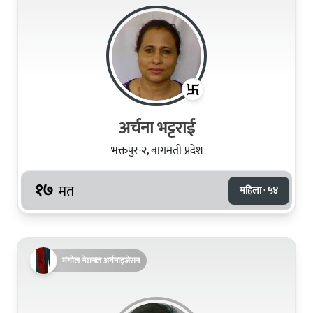
अर्चना भट्टराई
भक्तपुर-२, बागमती प्रदेश
१७
मत
महिला · ५४
मंगोल नेशनल अर्गनाइजेसन