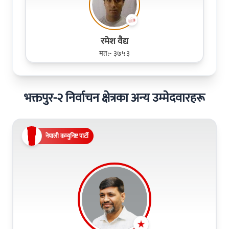
रमेश व‌ैद्य
मत:- ३७५३
भक्तपुर-२ निर्वाचन क्षेत्रका अन्य उम्मेदवारहरू
नेपाली कम्युनिष्ट पार्टी