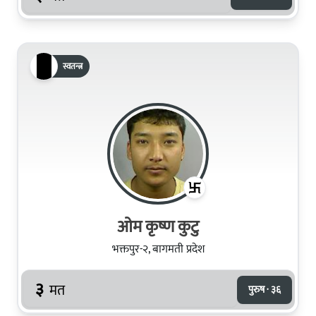
स्वतन्त्र
ओम कृष्ण कुटु
भक्तपुर-२, बागमती प्रदेश
३
मत
पुरुष · ३६