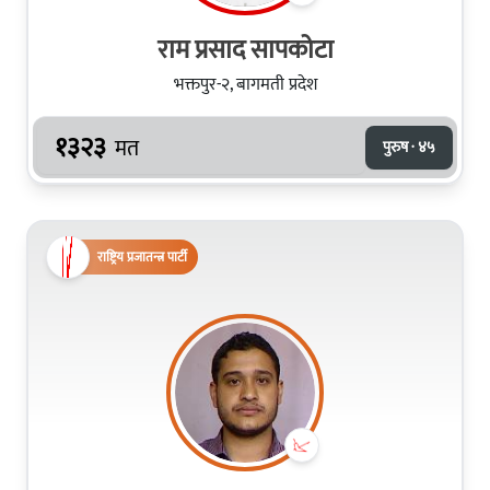
राम प्रसाद सापकोटा
भक्तपुर-२, बागमती प्रदेश
१३२३
मत
पुरुष · ४५
राष्ट्रिय प्रजातन्त्र पार्टी