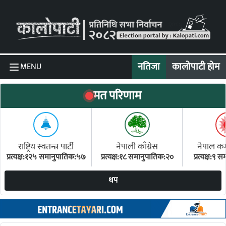
Skip to content
नतिजा
कालोपाटी होम
MENU
मत परिणाम
राष्ट्रिय स्वतन्त्र पार्टी
नेपाली काँग्रेस
नेपाल कम्य
प्रत्यक्ष:१२५ समानुपातिक:५७
प्रत्यक्ष:१८ समानुपातिक:२०
प्रत्यक्ष:९
(ए
थप