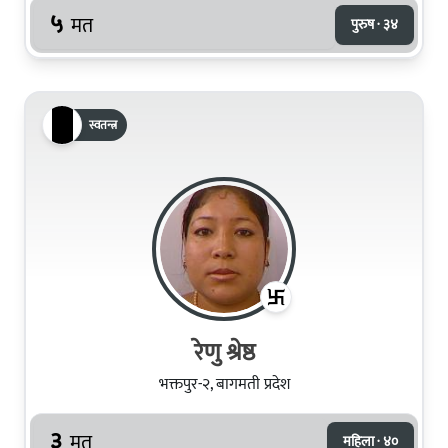
५
मत
पुरुष · ३४
स्वतन्त्र
रेणु श्रेष्ठ
भक्तपुर-२, बागमती प्रदेश
३
मत
महिला · ४०