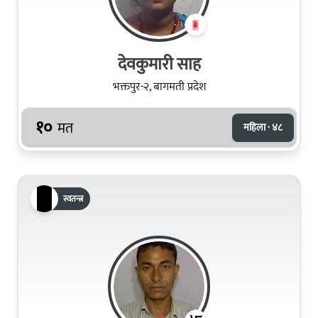
देवकुमारी साह
भक्तपुर-२, बागमती प्रदेश
१०
मत
महिला · ४८
स्वतन्त्र