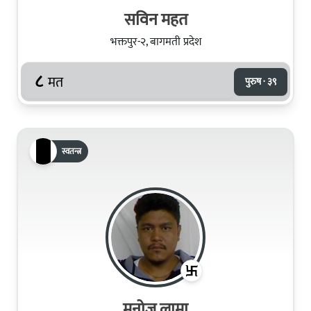
सविन महत
भक्तपुर-२, बागमती प्रदेश
८
मत
पुरुष · ३९
स्वतन्त्र
मनोज लामा