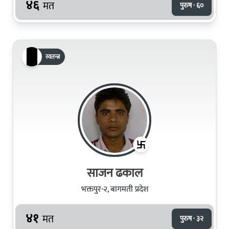
४६
मत
पुरुष · ६०
स्वतन्त्र
साजन ढकाल
भक्तपुर-२, बागमती प्रदेश
४१
मत
पुरुष · ३२