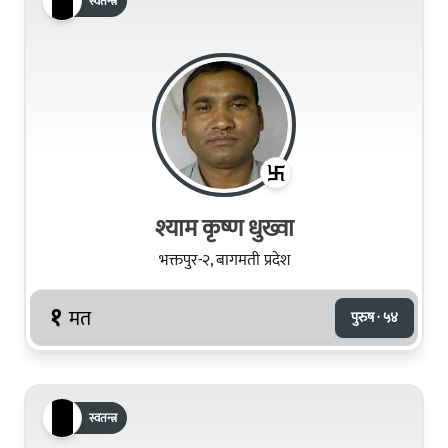
स्वतन्त्र
श्याम कृष्ण धुख्वा
भक्तपुर-२, बागमती प्रदेश
१
मत
पुरुष · ५४
स्वतन्त्र