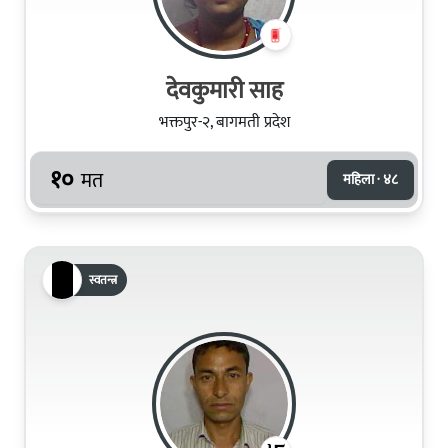
देवकुमारी साह
भक्तपुर-२, बागमती प्रदेश
१०
मत
महिला · ४८
स्वतन्त्र