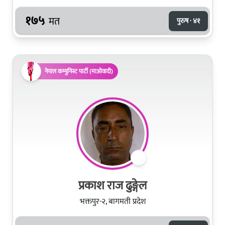
१७५
मत
पुरुष · ४१
नेपाल कम्युनिस्ट पार्टी (माओवादी)
प्रकाश राज ढुङ्गेल
भक्तपुर-२, बागमती प्रदेश