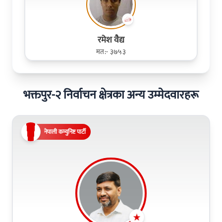
रमेश व‌ैद्य
मत:- ३७५३
भक्तपुर-२ निर्वाचन क्षेत्रका अन्य उम्मेदवारहरू
नेपाली कम्युनिष्ट पार्टी