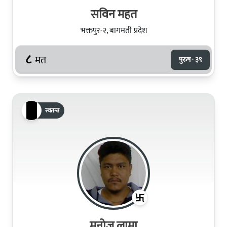
सविन महत
भक्तपुर-२, बागमती प्रदेश
८
मत
पुरुष · ३९
स्वतन्त्र
मनोज लामा