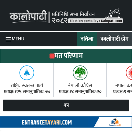
Skip to content
नतिजा
कालोपाटी होम
MENU
मत परिणाम
राष्ट्रिय स्वतन्त्र पार्टी
नेपाली काँग्रेस
नेपाल कम्य
प्रत्यक्ष:१२५ समानुपातिक:५७
प्रत्यक्ष:१८ समानुपातिक:२०
प्रत्यक्ष:९
(ए
थप