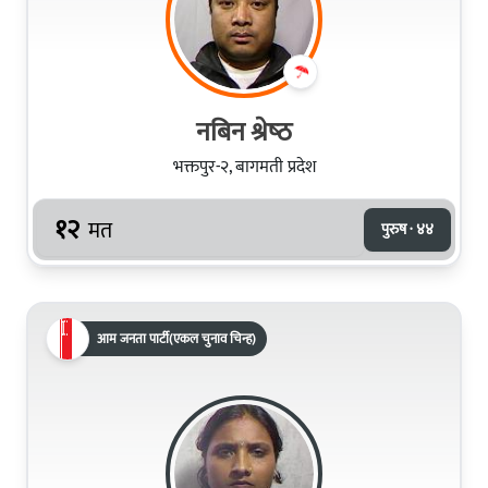
नबिन श्रेष्‍ठ
भक्तपुर-२, बागमती प्रदेश
१२
मत
पुरुष · ४४
आम जनता पार्टी(एकल चुनाव चिन्ह)