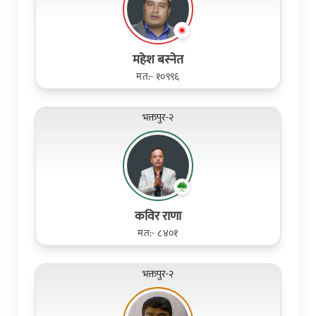
महेश बस्नेत
मत:- १०९९६
भक्तपुर-२
कविर राणा
मत:- ८४०१
भक्तपुर-२