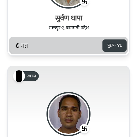
सुर्वण थापा
भक्तपुर-२, बागमती प्रदेश
८
मत
पुरुष · ४८
स्वतन्त्र