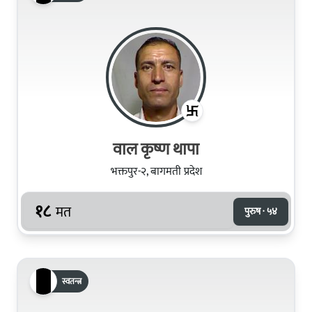
वाल कृष्ण थापा
भक्तपुर-२, बागमती प्रदेश
१८
मत
पुरुष · ५४
स्वतन्त्र