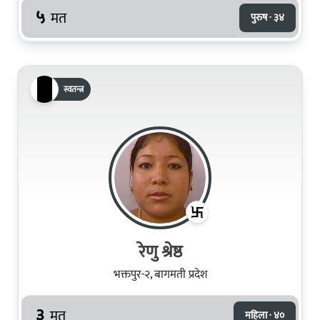
५
मत
पुरुष · ३४
स्वतन्त्र
रेणु श्रेष्ठ
भक्तपुर-२, बागमती प्रदेश
३
मत
महिला · ४०