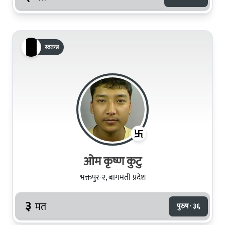
स्वतन्त्र
ओम कृष्ण कुटु
भक्तपुर-२, बागमती प्रदेश
३
मत
पुरुष · ३६