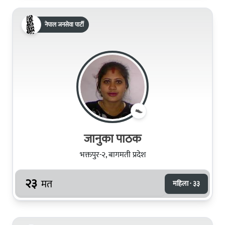
नेपाल जनसेवा पार्टी
जानुका पाठक
भक्तपुर-२, बागमती प्रदेश
२३
मत
महिला · ३३