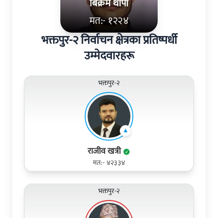
बिक्रम थापा
मत:- १२२४
भक्तपुर-२ निर्वाचन क्षेत्रका प्रतिष्पर्धी
उम्मेदवारहरू
भक्तपुर-२
राजीव खत्री
मत:- ४२३३४
भक्तपुर-२