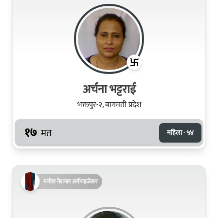
अर्चना भट्टराई
भक्तपुर-२, बागमती प्रदेश
१७
मत
महिला · ५४
मंगोल नेशनल अर्गनाइजेसन