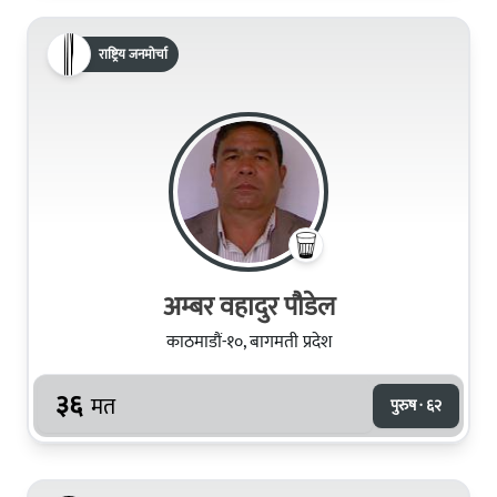
राष्ट्रिय जनमोर्चा
अम्बर वहादुर पौडेल
काठमाडौं-१०, बागमती प्रदेश
३६
मत
पुरुष · ६२