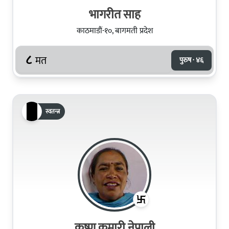
भागरीत साह
काठमाडौं-१०, बागमती प्रदेश
८
मत
पुरुष · ४६
स्वतन्त्र
कृष्ण कुमारी नेपाली