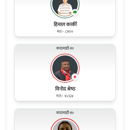
हिमाल कार्की
मत:- ८१००
काठमाडौं-१०
विनोद श्रेष्‍ठ
मत:- ४८६४
काठमाडौं-१०