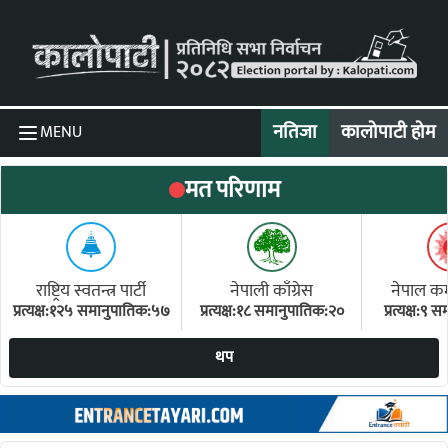
Skip to content
नतिजा
कालोपाटी होम
MENU
मत परिणाम
राष्ट्रिय स्वतन्त्र पार्टी
नेपाली काँग्रेस
नेपाल कम्य
प्रत्यक्ष:१२५ समानुपातिक:५७
प्रत्यक्ष:१८ समानुपातिक:२०
प्रत्यक्ष:९
(ए
थप