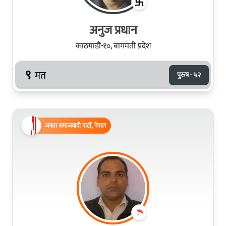
अनुज प्रधान
काठमाडौं-१०, बागमती प्रदेश
९
मत
पुरुष · ५२
जनता समाजवादी पार्टी, नेपाल