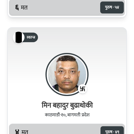
६
मत
पुरुष · ५४
स्वतन्त्र
मिन बहादुर बुढाथोकी
काठमाडौं-१०, बागमती प्रदेश
४
मत
पुरुष · ४९