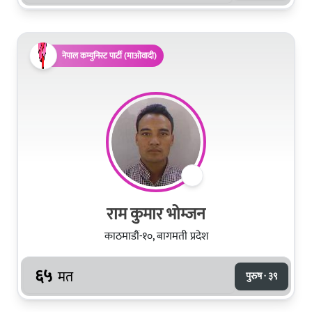
नेपाल कम्युनिस्ट पार्टी (माओवादी)
राम कुमार भोम्‍जन
काठमाडौं-१०, बागमती प्रदेश
६५
मत
पुरुष · ३९