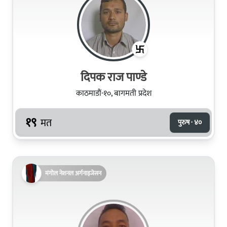
दिपक राज पाण्डे
काठमाडौं-१०, बागमती प्रदेश
१९
मत
पुरुष · ४०
मंगोल नेशनल अर्गनाइजेसन