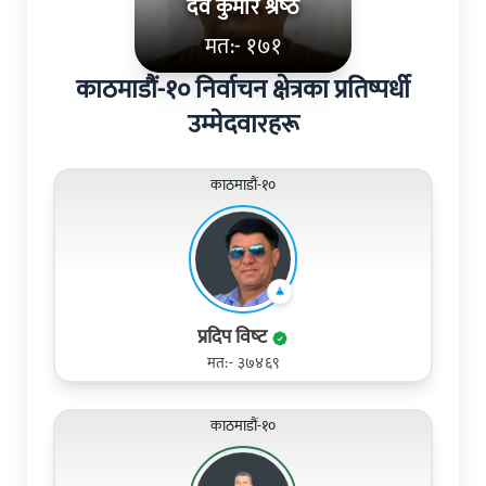
देव कुमार श्रेष्‍ठ
मत:- १७१
काठमाडौं-१० निर्वाचन क्षेत्रका प्रतिष्पर्धी
उम्मेदवारहरू
काठमाडौं-१०
प्रदिप विष्‍ट
मत:- ३७४६९
काठमाडौं-१०