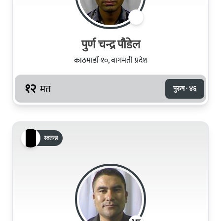
पुर्ण चन्द्र पौडेल
काठमाडौं-१०, बागमती प्रदेश
१२
मत
पुरुष · ४६
स्वतन्त्र