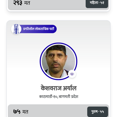
२९३
मत
महिला · ५१
प्रगतिशील लोकतान्त्रिक पार्टी
केशवराज अर्याल
काठमाडौं-१०, बागमती प्रदेश
७५
मत
पुरुष · ५५