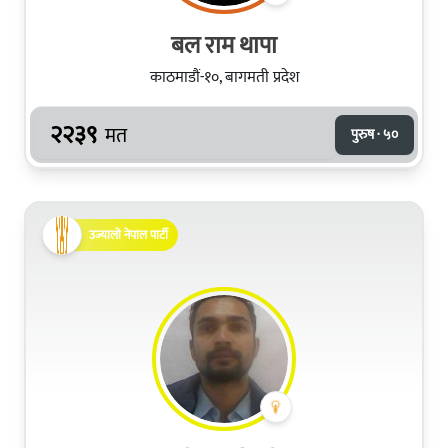
बल राम थापा
काठमाडौं-१०, बागमती प्रदेश
२२३९
मत
पुरुष · ५०
उज्यालो नेपाल पार्टी