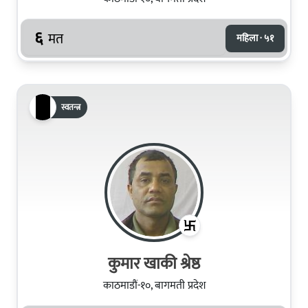
६
मत
महिला · ५१
स्वतन्त्र
कुमार खाकी श्रेष्ठ
काठमाडौं-१०, बागमती प्रदेश