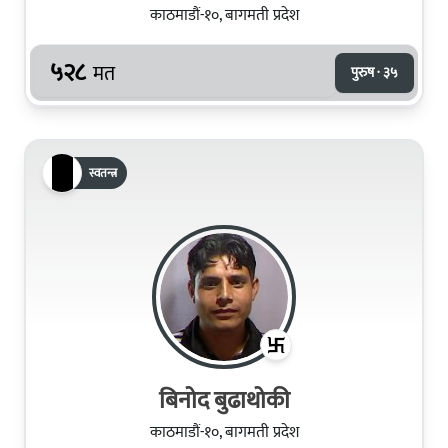
काठमाडौं-१०, बागमती प्रदेश
५२८
मत
पुरुष · ३५
स्वतन्त्र
बिनोद बुढाथोकी
काठमाडौं-१०, बागमती प्रदेश