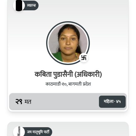
स्वतन्त्र
कबिता पुडासैनी (अधिकारी)
काठमाडौं-१०, बागमती प्रदेश
२९
मत
महिला · ४५
जय मातृभूमि पार्टी