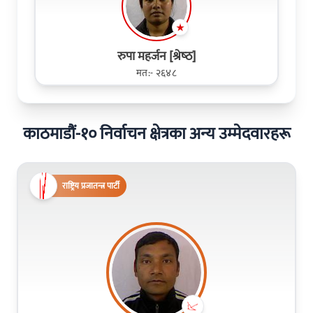
रुपा महर्जन [श्रेष्‍ठ]
मत:- २६४८
काठमाडौं-१० निर्वाचन क्षेत्रका अन्य उम्मेदवारहरू
राष्ट्रिय प्रजातन्त्र पार्टी