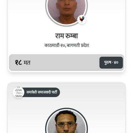
राम रुम्बा
काठमाडौं-१०, बागमती प्रदेश
१८
मत
पुरुष · ४०
समावेशी समाजवादी पार्टी