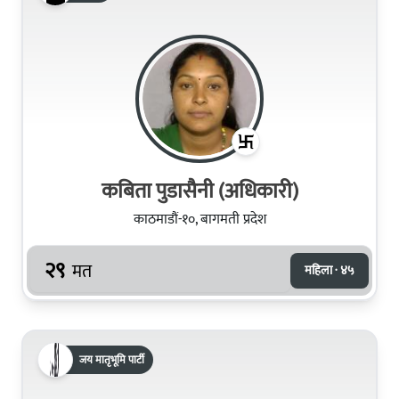
कबिता पुडासैनी (अधिकारी)
काठमाडौं-१०, बागमती प्रदेश
२९
मत
महिला · ४५
जय मातृभूमि पार्टी