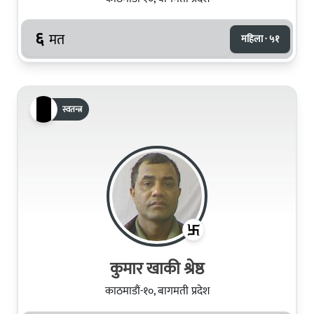
६
मत
महिला · ५१
स्वतन्त्र
कुमार खाकी श्रेष्ठ
काठमाडौं-१०, बागमती प्रदेश