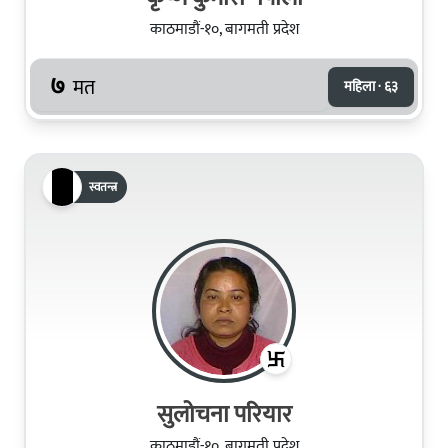
काठमाडौं-१०, बागमती प्रदेश
७
मत
महिला · ६३
स्वतन्त्र
सुलोचना परियार
काठमाडौं-१०, बागमती प्रदेश