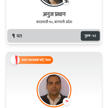
अनुज प्रधान
काठमाडौं-१०, बागमती प्रदेश
९
मत
पुरुष · ५२
जनता समाजवादी पार्टी, नेपाल