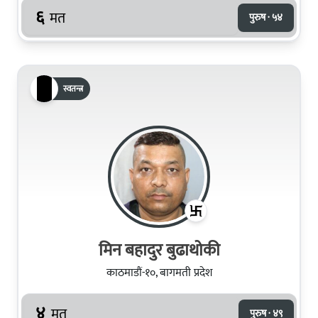
६
मत
पुरुष · ५४
स्वतन्त्र
मिन बहादुर बुढाथोकी
काठमाडौं-१०, बागमती प्रदेश
४
मत
पुरुष · ४९