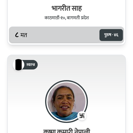
भागरीत साह
काठमाडौं-१०, बागमती प्रदेश
८
मत
पुरुष · ४६
स्वतन्त्र
कृष्ण कुमारी नेपाली