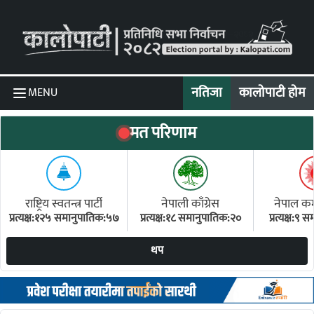
Skip to content
नतिजा
कालोपाटी होम
MENU
मत परिणाम
राष्ट्रिय स्वतन्त्र पार्टी
नेपाली काँग्रेस
नेपाल कम्य
प्रत्यक्ष:१२५ समानुपातिक:५७
प्रत्यक्ष:१८ समानुपातिक:२०
प्रत्यक्ष:९
(ए
थप