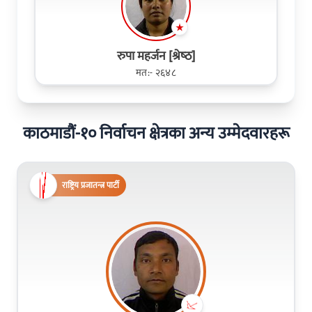
रुपा महर्जन [श्रेष्‍ठ]
मत:- २६४८
काठमाडौं-१० निर्वाचन क्षेत्रका अन्य उम्मेदवारहरू
राष्ट्रिय प्रजातन्त्र पार्टी