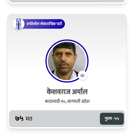
प्रगतिशील लोकतान्त्रिक पार्टी
केशवराज अर्याल
काठमाडौं-१०, बागमती प्रदेश
७५
मत
पुरुष · ५५