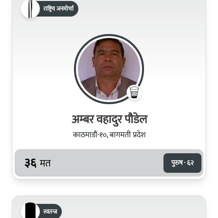
राष्ट्रिय जनमोर्चा
अम्बर वहादुर पौडेल
काठमाडौं-१०, बागमती प्रदेश
३६
मत
पुरुष · ६२
स्वतन्त्र