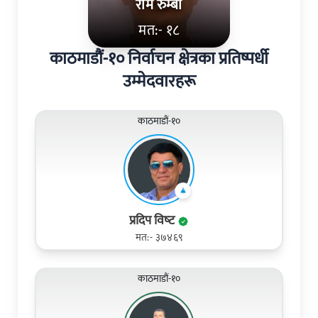
राम रुम्बा
मत:- १८
काठमाडौं-१० निर्वाचन क्षेत्रका प्रतिष्पर्धी
उम्मेदवारहरू
काठमाडौं-१०
प्रदिप विष्‍ट
मत:- ३७४६९
काठमाडौं-१०