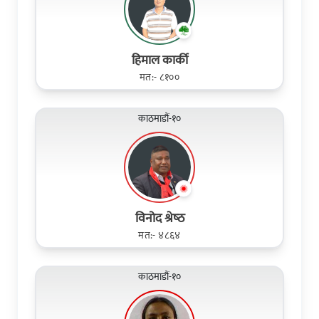
हिमाल कार्की
मत:- ८१००
काठमाडौं-१०
विनोद श्रेष्‍ठ
मत:- ४८६४
काठमाडौं-१०