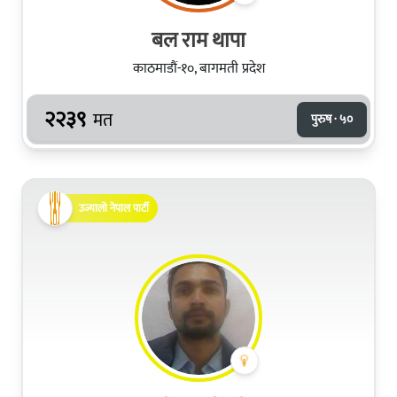
बल राम थापा
काठमाडौं-१०, बागमती प्रदेश
२२३९
मत
पुरुष · ५०
उज्यालो नेपाल पार्टी