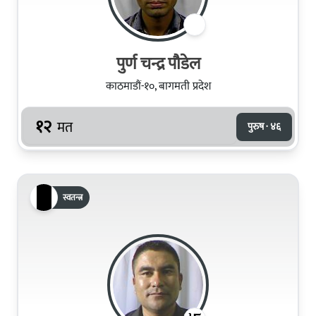
पुर्ण चन्द्र पौडेल
काठमाडौं-१०, बागमती प्रदेश
१२
मत
पुरुष · ४६
स्वतन्त्र