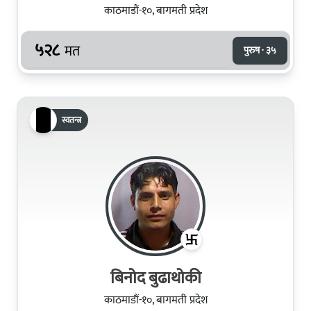
काठमाडौं-१०, बागमती प्रदेश
५२८
मत
पुरुष · ३५
स्वतन्त्र
बिनोद बुढाथोकी
काठमाडौं-१०, बागमती प्रदेश