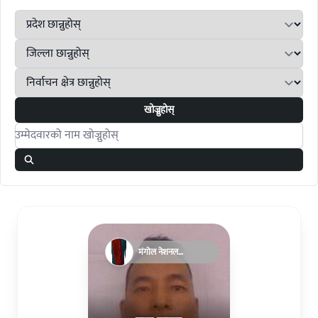
खोज्नुहोस्
Search candidates
मंगोल नेशनल
अर्गनाइजेसन