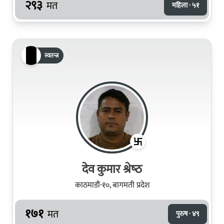
२९३
मत
महिला · ५१
स्वतन्त्र
देव कुमार श्रेष्‍ठ
काठमाडौं-१०, बागमती प्रदेश
१७१
मत
पुरुष · ४९