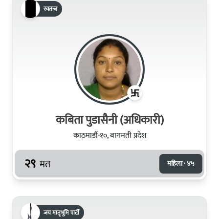
स्वतन्त्र
कबिता पुडासैनी (अधिकारी)
काठमाडौं-१०, बागमती प्रदेश
२९
मत
महिला · ४५
जय मातृभूमि पार्टी