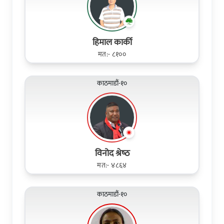
हिमाल कार्की
मत:- ८१००
काठमाडौं-१०
विनोद श्रेष्‍ठ
मत:- ४८६४
काठमाडौं-१०