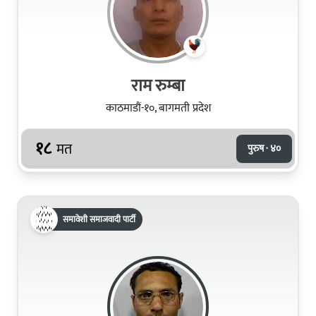
राम रुम्बा
काठमाडौं-१०, बागमती प्रदेश
१८
मत
पुरुष · ४०
समावेशी समाजवादी पार्टी