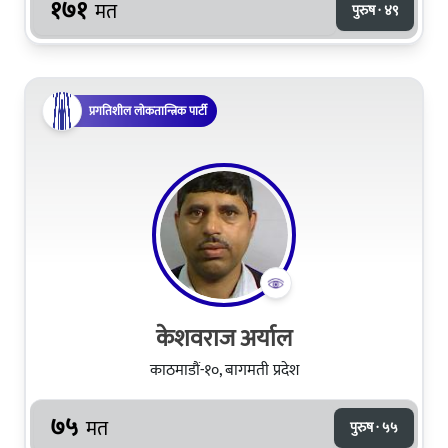
१७१
मत
पुरुष · ४९
प्रगतिशील लोकतान्त्रिक पार्टी
केशवराज अर्याल
काठमाडौं-१०, बागमती प्रदेश
७५
मत
पुरुष · ५५