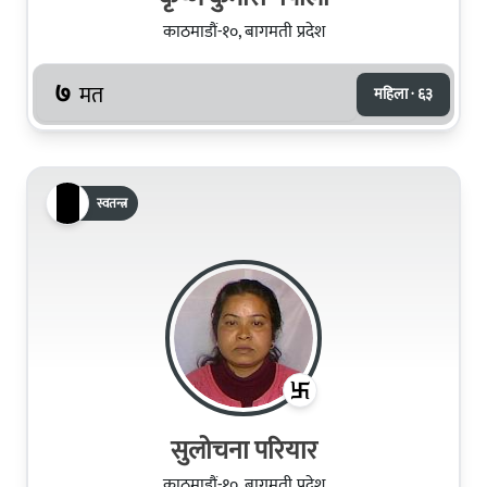
काठमाडौं-१०, बागमती प्रदेश
७
मत
महिला · ६३
स्वतन्त्र
सुलोचना परियार
काठमाडौं-१०, बागमती प्रदेश