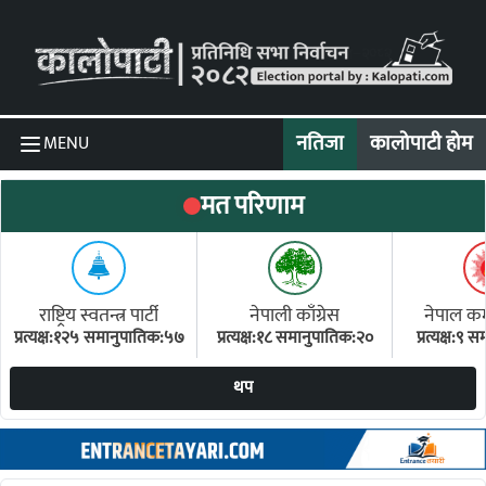
Skip to content
नतिजा
कालोपाटी होम
MENU
मत परिणाम
राष्ट्रिय स्वतन्त्र पार्टी
नेपाली काँग्रेस
नेपाल कम्य
प्रत्यक्ष:१२५ समानुपातिक:५७
प्रत्यक्ष:१८ समानुपातिक:२०
प्रत्यक्ष:९
(ए
थप