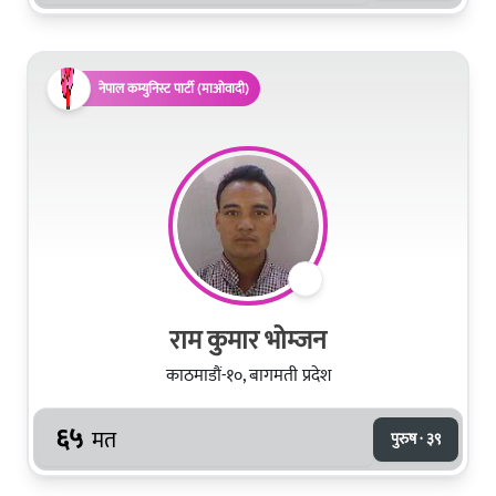
नेपाल कम्युनिस्ट पार्टी (माओवादी)
राम कुमार भोम्‍जन
काठमाडौं-१०, बागमती प्रदेश
६५
मत
पुरुष · ३९