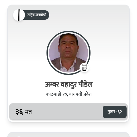
राष्ट्रिय जनमोर्चा
अम्बर वहादुर पौडेल
काठमाडौं-१०, बागमती प्रदेश
३६
मत
पुरुष · ६२