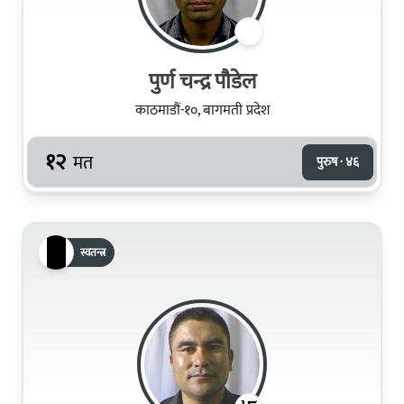
पुर्ण चन्द्र पौडेल
काठमाडौं-१०, बागमती प्रदेश
१२
मत
पुरुष · ४६
स्वतन्त्र