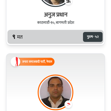
अनुज प्रधान
काठमाडौं-१०, बागमती प्रदेश
९
मत
पुरुष · ५२
जनता समाजवादी पार्टी, नेपाल