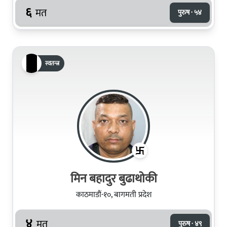
६
मत
पुरुष · ५४
स्वतन्त्र
मिन बहादुर बुढाथोकी
काठमाडौं-१०, बागमती प्रदेश
४
मत
पुरुष · ४९