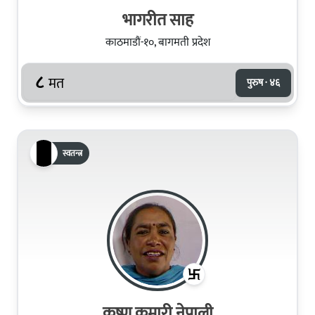
भागरीत साह
काठमाडौं-१०, बागमती प्रदेश
८
मत
पुरुष · ४६
स्वतन्त्र
कृष्ण कुमारी नेपाली