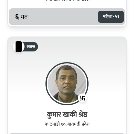
६
मत
महिला · ५१
स्वतन्त्र
कुमार खाकी श्रेष्ठ
काठमाडौं-१०, बागमती प्रदेश