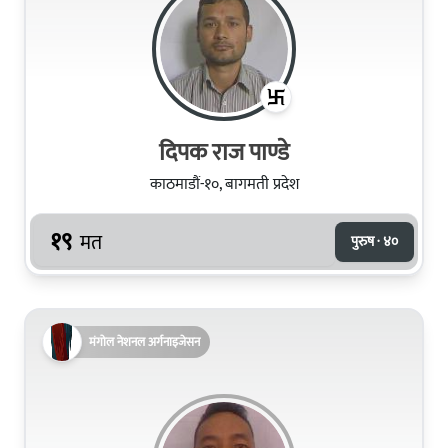
दिपक राज पाण्डे
काठमाडौं-१०, बागमती प्रदेश
१९
मत
पुरुष · ४०
मंगोल नेशनल अर्गनाइजेसन