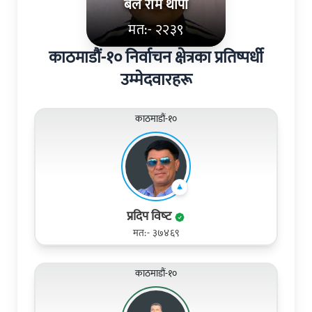
बल राम थापा
मत:- २२३९
काठमाडौं-१० निर्वाचन क्षेत्रका प्रतिष्पर्धी
उम्मेदवारहरू
काठमाडौं-१०
प्रदिप विष्‍ट
मत:- ३७४६९
काठमाडौं-१०