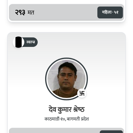
२९३
मत
महिला · ५१
स्वतन्त्र
देव कुमार श्रेष्‍ठ
काठमाडौं-१०, बागमती प्रदेश