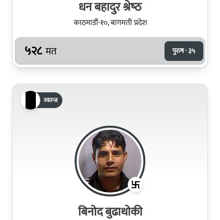
धन बहादुर श्रेष्‍ठ
काठमाडौं-१०, बागमती प्रदेश
५२८
मत
पुरुष · ३५
स्वतन्त्र
बिनोद बुढाथोकी