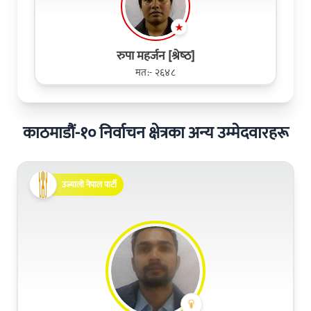
रुपा महर्जन [श्रेष्‍ठ]
मत:- २६४८
काठमाडौं-१० निर्वाचन क्षेत्रका अन्य उम्मेदवारहरू
उज्यालो नेपाल पार्टी