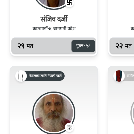
संजिव दर्जी
काठमाडौं-४, बागमती प्रदेश
का
२९
२२
मत
मत
पुरुष · ५८
नेपालका लागि नेपाली पार्टी
मंगो