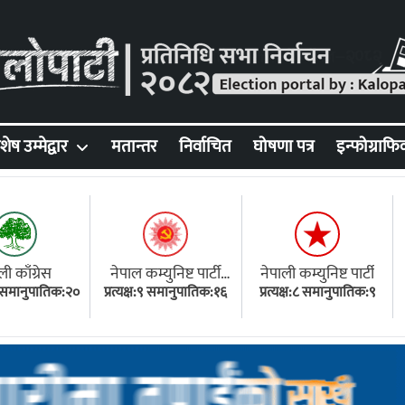
शेष उम्मेद्वार
मतान्तर
निर्वाचित
घोषणा पत्र
इन्फोग्राफि
ली काँग्रेस
नेपाल कम्युनिष्ट पार्टी
नेपाली कम्युनिष्ट पार्टी
१८ समानुपातिक:२०
प्रत्यक्ष:९ समानुपातिक:१६
(एमाले)
प्रत्यक्ष:८ समानुपातिक:९