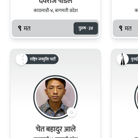
देवराज पौडेल
काठमाडौं-४, बागमती प्रदेश
का
९
९
मत
मत
पुरुष · ३४
राष्ट्रिय जनमुक्ति पार्टी
युनाई
चेत बहादुर आले