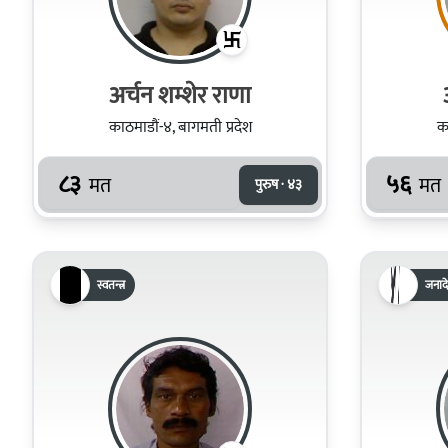
अर्चन शम्शेर राणा
काठमाडौं-४, बागमती प्रदेश
का
८३
५६
मत
मत
पुरुष · ४३
स्वतन्त्र
जनादे