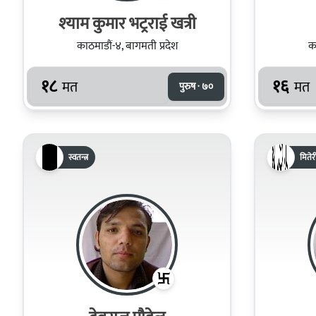
श्‍याम कुमार भट्रराई खत्री
काठमाडौं-४, बागमती प्रदेश
का
१८
१६
मत
मत
पुरुष · ७०
स्वतन्त्र
मितेरी