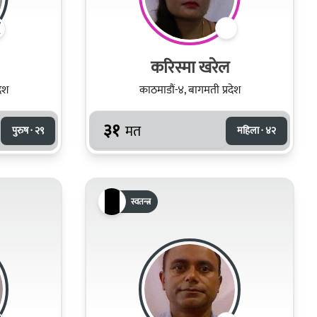
करिस्मा खरेल
देश
काठमाडौं-४, बागमती प्रदेश
३१
मत
पुरुष · २९
महिला · ४२
स्वतन्त्र