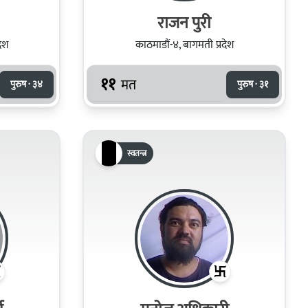
राजन पुरी
देश
काठमाडौं-४, बागमती प्रदेश
११
मत
पुरुष · ३४
पुरुष · ३१
स्वतन्त्र