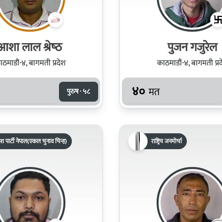
आशा लाल श्रेष्‍ठ
पुजन गजुरेल
ठमाडौं-४, बागमती प्रदेश
काठमाडौं-४, बागमती प्र
४०
मत
पुरुष · ५८
श पार्टी नेपाल(एकल चुनाव चिन्ह)
राष्ट्रिय जनमोर्चा