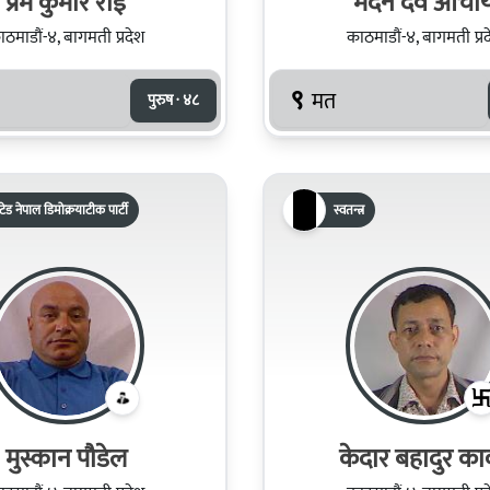
प्रेम कुमार राई
मदन देव आचार्
ठमाडौं-४, बागमती प्रदेश
काठमाडौं-४, बागमती प्र
९
मत
पुरुष · ४८
टेड नेपाल डिमोक्रयाटीक पार्टी
स्वतन्त्र
मुस्कान पौडेल
केदार बहादुर कार