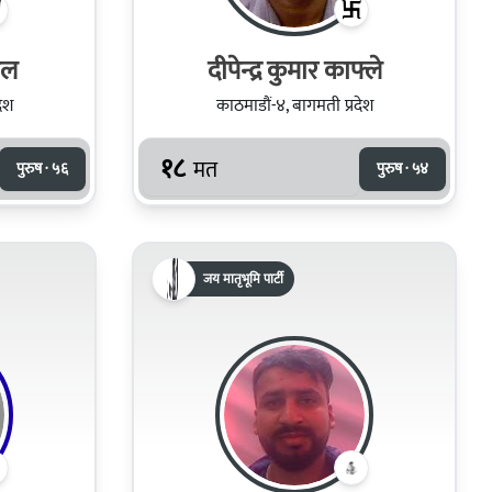
ाल
दीपेन्द्र कुमार काफ्ले
देश
काठमाडौं-४, बागमती प्रदेश
१८
मत
पुरुष · ५६
पुरुष · ५४
जय मातृभूमि पार्टी