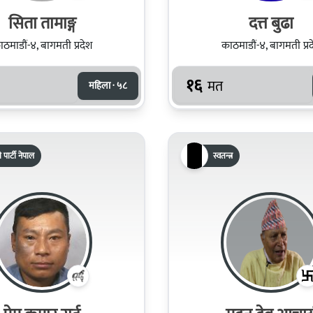
सिता तामाङ्ग
दत्त बुढा
ठमाडौं-४, बागमती प्रदेश
काठमाडौं-४, बागमती प्र
१६
मत
महिला · ५८
 पार्टी नेपाल
स्वतन्त्र