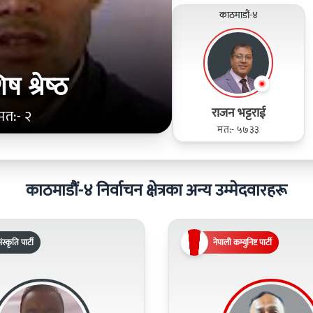
काठमाडौं-४
 श्रेष्‍ठ
राजन भट्टराई
मत:- २
मत:- ५७३३
काठमाडौं-४ निर्वाचन क्षेत्रका अन्य उम्मेदवारहरू
ंस्कृति पार्टी
नेपाली कम्युनिष्ट पार्टी