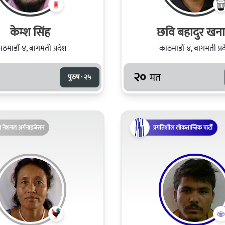
केम्श सिंह
छवि बहादुर खन
ठमाडौं-४, बागमती प्रदेश
काठमाडौं-४, बागमती प्र
२०
मत
पुरुष · २५
ल नेशनल अर्गनाइजेसन
प्रगतिशील लोकतान्त्रिक पार्टी