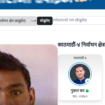
खोज्नुहोस्
Search candidates
काठमाडौं-४ निर्वाचन क्षेत्र
काठमाडौं-४
पुकार बम
मत:- २९१४२