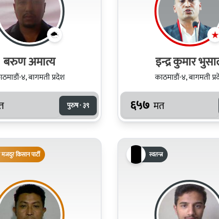
बरुण अमात्य
इन्द्र कुमार भुस
ठमाडौं-४, बागमती प्रदेश
काठमाडौं-४, बागमती प्र
६५७
त
मत
पुरुष · ३९
 मजदुर किसान पार्टी
स्वतन्त्र