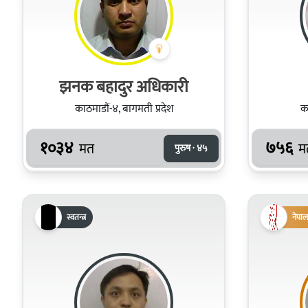
झनक बहादुर अधिकारी
काठमाडौं-४, बागमती प्रदेश
का
१०३४
७५६
मत
म
पुरुष · ४५
स्वतन्त्र
नेपाल