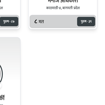
य
मनोज अधिकारी
देश
काठमाडौं-४, बागमती प्रदेश
८
मत
पुरुष · ८७
पुरुष · ३९
्की