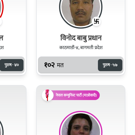
ाल
विनोद बाबु प्रधान
देश
काठमाडौं-४, बागमती प्रदेश
१०२
मत
पुरुष · ४०
पुरुष · ५७
नेपाल कम्युनिस्ट पार्टी (माओवादी)