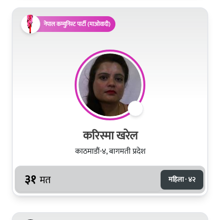
नेपाल कम्युनिस्ट पार्टी (माओवादी)
करिस्मा खरेल
काठमाडौं-४, बागमती प्रदेश
३१
मत
महिला · ४२