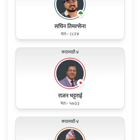
सचिन तिमल्सेना
मत:- ८८२४
काठमाडौं-४
राजन भट्टराई
मत:- ५७३३
काठमाडौं-४