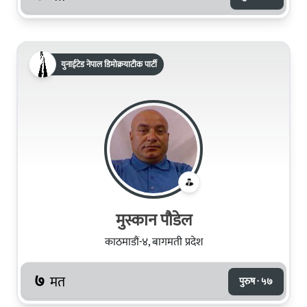
युनाईटेड नेपाल डिमोक्रयाटीक पार्टी
मुस्कान पौडेल
काठमाडौं-४, बागमती प्रदेश
७
मत
पुरुष · ५७