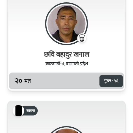
छवि बहादुर खनाल
काठमाडौं-४, बागमती प्रदेश
२०
मत
पुरुष · ५६
स्वतन्त्र