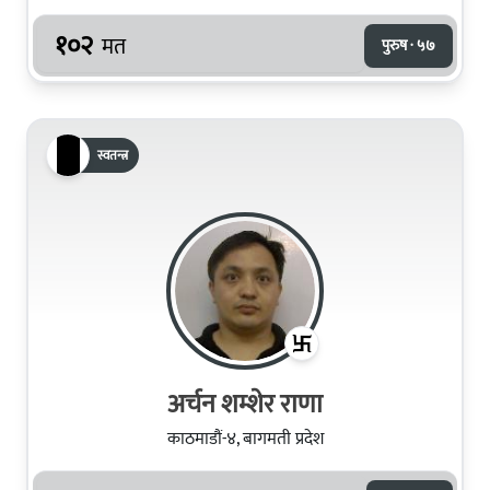
१०२
मत
पुरुष · ५७
स्वतन्त्र
अर्चन शम्शेर राणा
काठमाडौं-४, बागमती प्रदेश