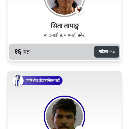
सिता तामाङ्ग
काठमाडौं-४, बागमती प्रदेश
१६
मत
महिला · ५८
प्रगतिशील लोकतान्त्रिक पार्टी