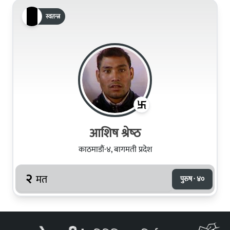
स्वतन्त्र
आशिष श्रेष्‍ठ
काठमाडौं-४, बागमती प्रदेश
२
मत
पुरुष · ४०