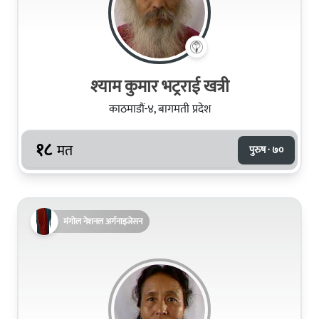
श्‍याम कुमार भट्रराई खत्री
काठमाडौं-४, बागमती प्रदेश
१८
मत
पुरुष · ७०
मंगोल नेशनल अर्गनाइजेसन