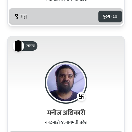
९
मत
पुरुष · ८७
स्वतन्त्र
मनोज अधिकारी
काठमाडौं-४, बागमती प्रदेश