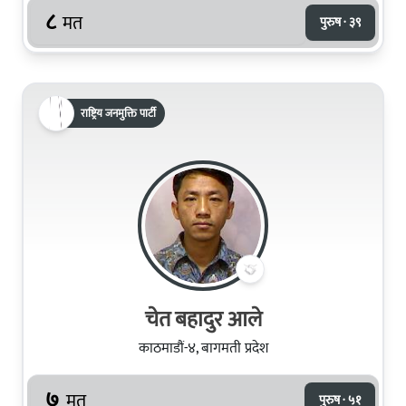
८
मत
पुरुष · ३९
राष्ट्रिय जनमुक्ति पार्टी
चेत बहादुर आले
काठमाडौं-४, बागमती प्रदेश
७
मत
पुरुष · ५१