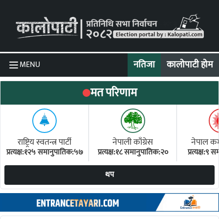
Skip to content
नतिजा
कालोपाटी होम
MENU
मत परिणाम
राष्ट्रिय स्वतन्त्र पार्टी
नेपाली काँग्रेस
नेपाल कम्य
प्रत्यक्ष:१२५ समानुपातिक:५७
प्रत्यक्ष:१८ समानुपातिक:२०
प्रत्यक्ष:९
(ए
थप