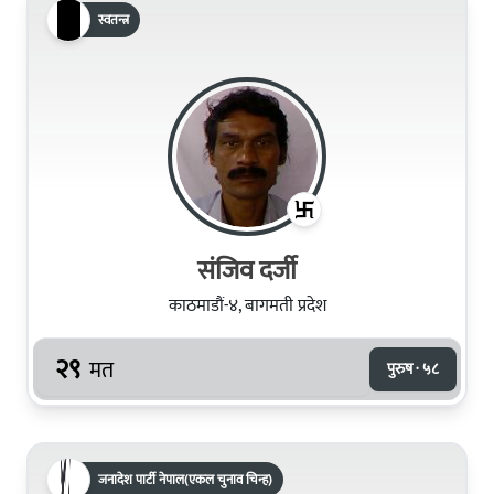
स्वतन्त्र
संजिव दर्जी
काठमाडौं-४, बागमती प्रदेश
२९
मत
पुरुष · ५८
जनादेश पार्टी नेपाल(एकल चुनाव चिन्ह)