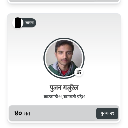
स्वतन्त्र
पुजन गजुरेल
काठमाडौं-४, बागमती प्रदेश
४०
मत
पुरुष · २९