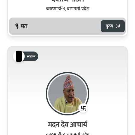
काठमाडौं-४, बागमती प्रदेश
९
मत
पुरुष · ३४
स्वतन्त्र
मदन देव आचार्य
काठमाडौं-४, बागमती प्रदेश