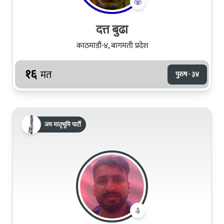
दत्त बुढा
काठमाडौं-४, बागमती प्रदेश
१६
मत
पुरुष · ३४
जय मातृभूमि पार्टी