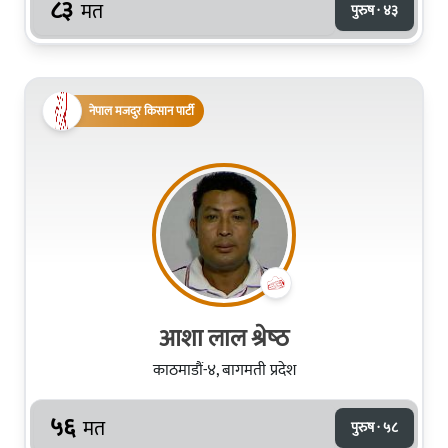
८३
मत
पुरुष · ४३
नेपाल मजदुर किसान पार्टी
आशा लाल श्रेष्‍ठ
काठमाडौं-४, बागमती प्रदेश
५६
मत
पुरुष · ५८