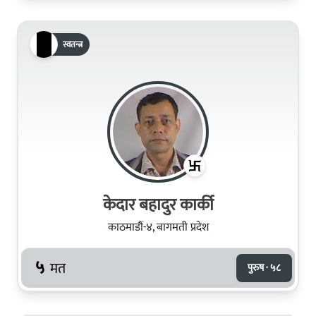
स्वतन्त्र
केदार बहादुर कार्की
काठमाडौं-४, बागमती प्रदेश
५
मत
पुरुष · ५८