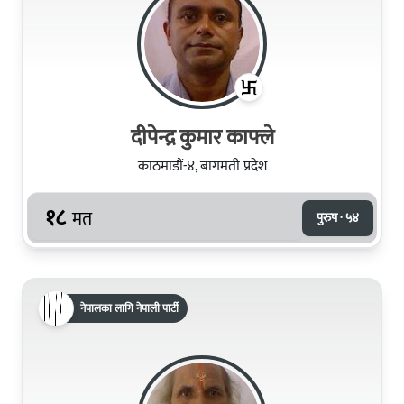
दीपेन्द्र कुमार काफ्ले
काठमाडौं-४, बागमती प्रदेश
१८
मत
पुरुष · ५४
नेपालका लागि नेपाली पार्टी