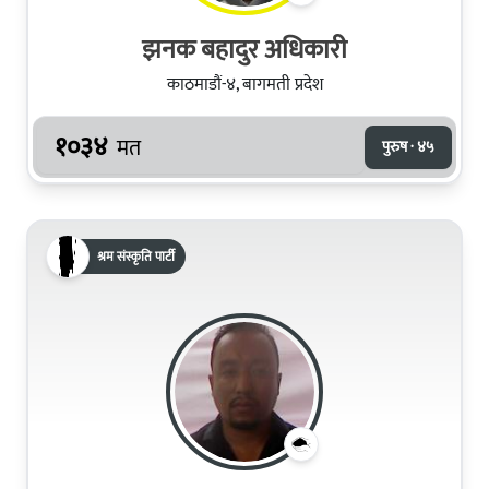
झनक बहादुर अधिकारी
काठमाडौं-४, बागमती प्रदेश
१०३४
मत
पुरुष · ४५
श्रम संस्कृति पार्टी