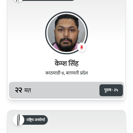
केम्श सिंह
काठमाडौं-४, बागमती प्रदेश
२२
मत
पुरुष · २५
राष्ट्रिय जनमोर्चा