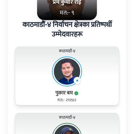
प्रेम कुमार राई
मत:- ९
काठमाडौं-४ निर्वाचन क्षेत्रका प्रतिष्पर्धी
उम्मेदवारहरू
काठमाडौं-४
पुकार बम
मत:- २९१४२
काठमाडौं-४