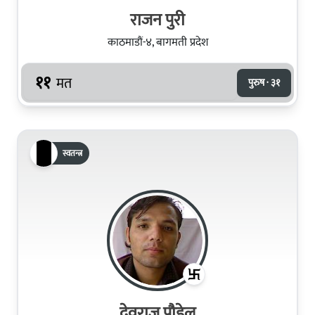
राजन पुरी
काठमाडौं-४, बागमती प्रदेश
११
मत
पुरुष · ३१
स्वतन्त्र
देवराज पौडेल