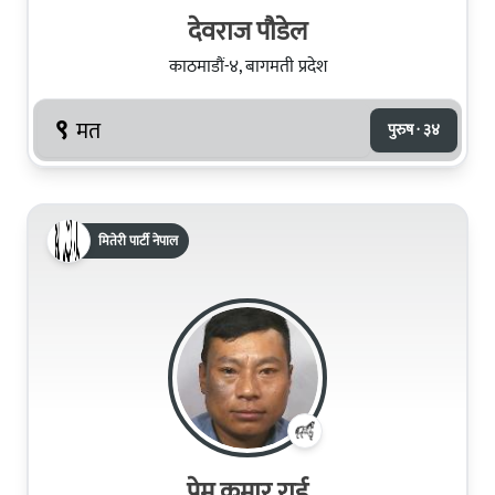
देवराज पौडेल
काठमाडौं-४, बागमती प्रदेश
९
मत
पुरुष · ३४
मितेरी पार्टी नेपाल
प्रेम कुमार राई