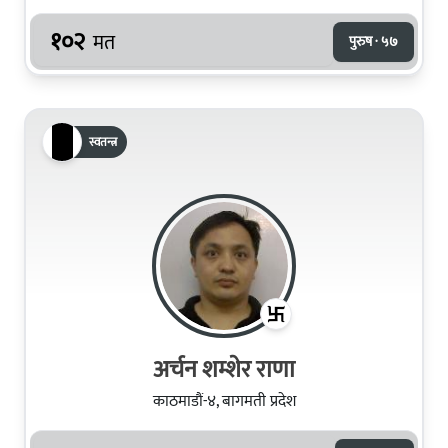
१०२
मत
पुरुष · ५७
स्वतन्त्र
अर्चन शम्शेर राणा
काठमाडौं-४, बागमती प्रदेश