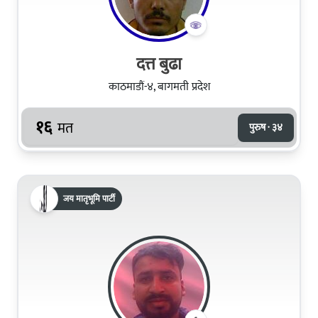
दत्त बुढा
काठमाडौं-४, बागमती प्रदेश
१६
मत
पुरुष · ३४
जय मातृभूमि पार्टी