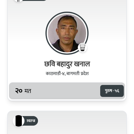
छवि बहादुर खनाल
काठमाडौं-४, बागमती प्रदेश
२०
मत
पुरुष · ५६
स्वतन्त्र