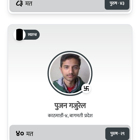
८३
मत
पुरुष · ४३
स्वतन्त्र
पुजन गजुरेल
काठमाडौं-४, बागमती प्रदेश
४०
मत
पुरुष · २९