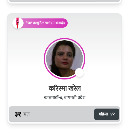
नेपाल कम्युनिस्ट पार्टी (माओवादी)
करिस्मा खरेल
काठमाडौं-४, बागमती प्रदेश
३१
मत
महिला · ४२