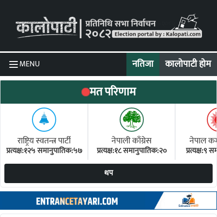
Skip to content
नतिजा
कालोपाटी होम
MENU
मत परिणाम
राष्ट्रिय स्वतन्त्र पार्टी
नेपाली काँग्रेस
नेपाल कम्य
प्रत्यक्ष:१२५ समानुपातिक:५७
प्रत्यक्ष:१८ समानुपातिक:२०
प्रत्यक्ष:९
(ए
थप