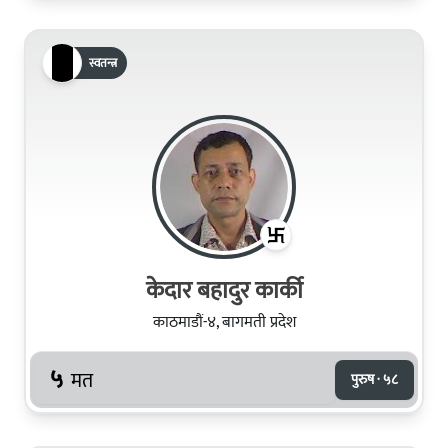
स्वतन्त्र
केदार बहादुर कार्की
काठमाडौं-४, बागमती प्रदेश
५
मत
पुरुष · ५८