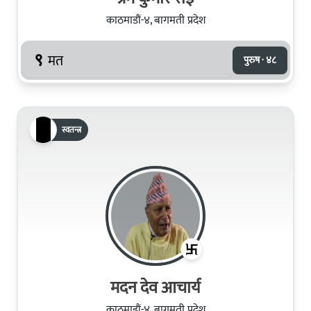
काठमाडौं-४, बागमती प्रदेश
९
मत
पुरुष · ४८
स्वतन्त्र
मदन देव आचार्य
काठमाडौं-४, बागमती प्रदेश