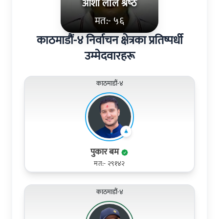
आशा लाल श्रेष्‍ठ
मत:- ५६
काठमाडौं-४ निर्वाचन क्षेत्रका प्रतिष्पर्धी
उम्मेदवारहरू
काठमाडौं-४
पुकार बम
मत:- २९१४२
काठमाडौं-४