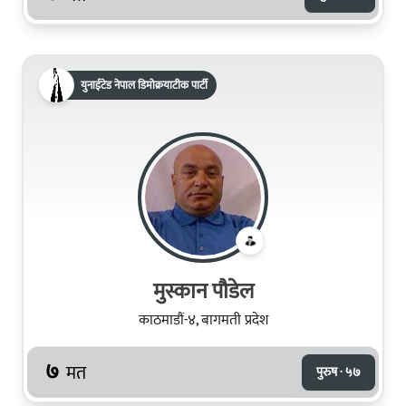
युनाईटेड नेपाल डिमोक्रयाटीक पार्टी
मुस्कान पौडेल
काठमाडौं-४, बागमती प्रदेश
७
मत
पुरुष · ५७