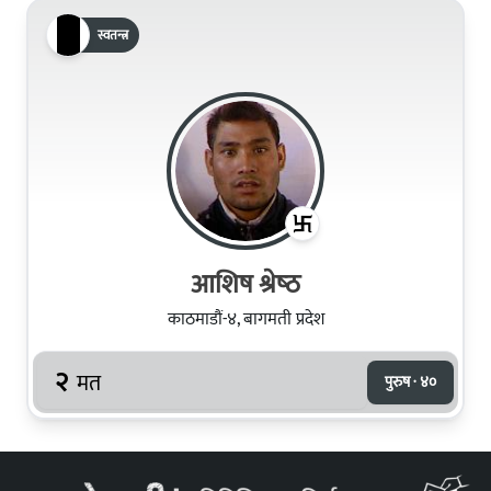
स्वतन्त्र
आशिष श्रेष्‍ठ
काठमाडौं-४, बागमती प्रदेश
२
मत
पुरुष · ४०