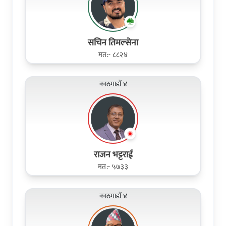
सचिन तिमल्सेना
मत:- ८८२४
काठमाडौं-४
राजन भट्टराई
मत:- ५७३३
काठमाडौं-४