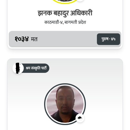
झनक बहादुर अधिकारी
काठमाडौं-४, बागमती प्रदेश
१०३४
मत
पुरुष · ४५
श्रम संस्कृति पार्टी