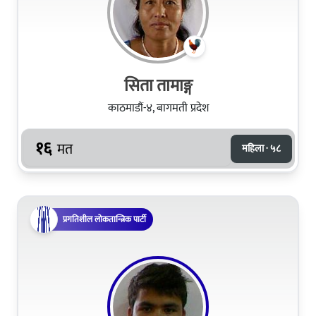
सिता तामाङ्ग
काठमाडौं-४, बागमती प्रदेश
१६
मत
महिला · ५८
प्रगतिशील लोकतान्त्रिक पार्टी