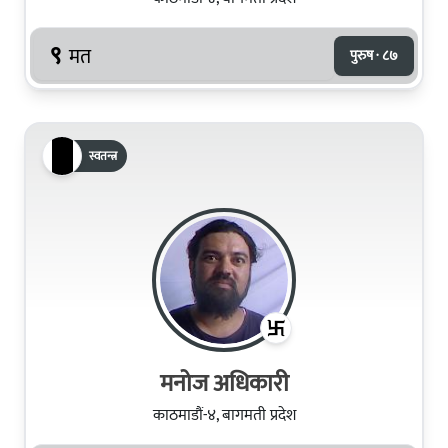
९
मत
पुरुष · ८७
स्वतन्त्र
मनोज अधिकारी
काठमाडौं-४, बागमती प्रदेश