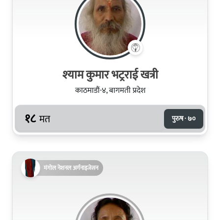
श्‍याम कुमार भट्रराई खत्री
काठमाडौं-४, बागमती प्रदेश
१८
मत
पुरुष · ७०
मंगोल नेशनल अर्गनाइजेसन