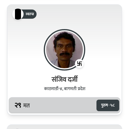
स्वतन्त्र
संजिव दर्जी
काठमाडौं-४, बागमती प्रदेश
२९
मत
पुरुष · ५८