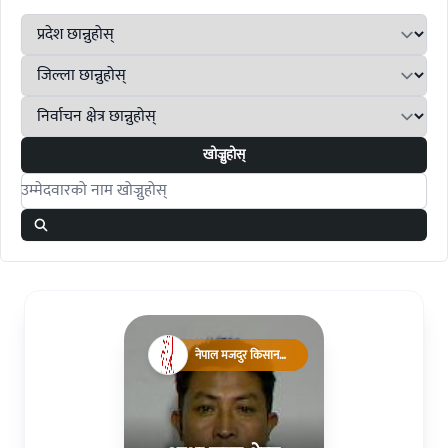
खोज्नुहोस्
Search candidates
नेपाल मजदुर किसान
पार्टी