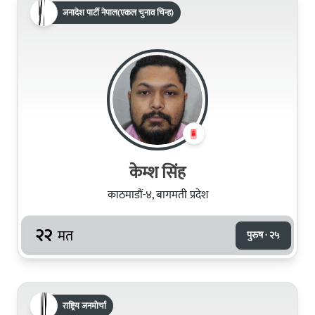
जनादेश पार्टी नेपाल(एकल चुनाव चिन्ह)
केम्श सिंह
काठमाडौं-४, बागमती प्रदेश
२२
मत
पुरुष · २५
राष्ट्रिय जनमोर्चा