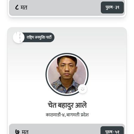
८
मत
पुरुष · ३९
राष्ट्रिय जनमुक्ति पार्टी
चेत बहादुर आले
काठमाडौं-४, बागमती प्रदेश
७
मत
पुरुष · ५१