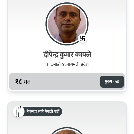
दीपेन्द्र कुमार काफ्ले
काठमाडौं-४, बागमती प्रदेश
१८
मत
पुरुष · ५४
नेपालका लागि नेपाली पार्टी