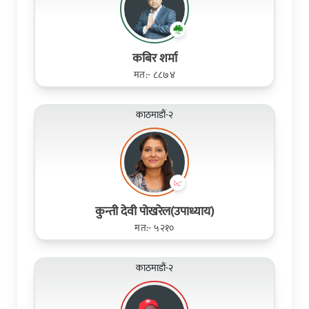
कबिर शर्मा
मत:- ८८७४
काठमाडौं-२
कुन्ती देवी पोखरेल(उपाध्याय)
मत:- ५२१०
काठमाडौं-२