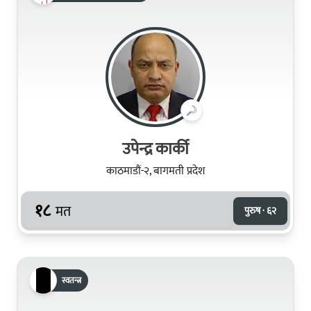
उपेन्द्र कार्की
काठमाडौं-२, बागमती प्रदेश
१८
मत
पुरुष · ६२
स्वतन्त्र