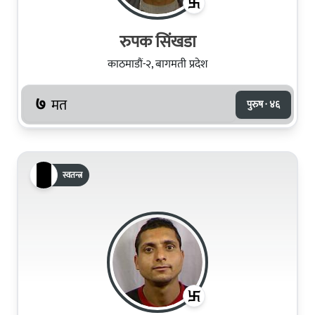
रुपक सिंखडा
काठमाडौं-२, बागमती प्रदेश
७
मत
पुरुष · ४६
स्वतन्त्र