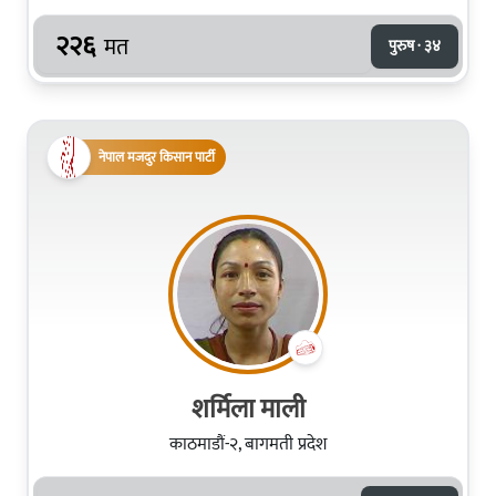
२२६
मत
पुरुष · ३४
नेपाल मजदुर किसान पार्टी
शर्मिला माली
काठमाडौं-२, बागमती प्रदेश