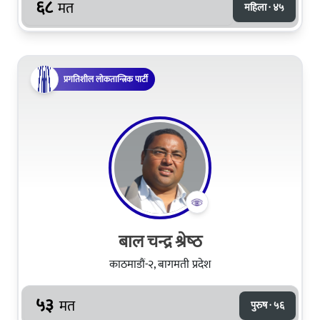
६८
मत
महिला · ४५
प्रगतिशील लोकतान्त्रिक पार्टी
बाल चन्द्र श्रेष्‍ठ
काठमाडौं-२, बागमती प्रदेश
५३
मत
पुरुष · ५६