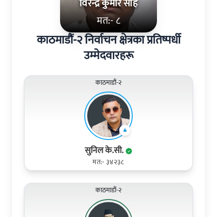
विरेन्द्र कुमार साह
मत:- ८
काठमाडौं-२ निर्वाचन क्षेत्रका प्रतिष्पर्धी
उम्मेदवारहरू
काठमाडौं-२
सुनिल के.सी.
मत:- ३४२३८
काठमाडौं-२