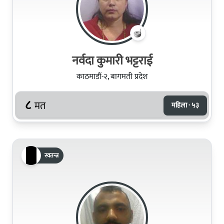
नर्वदा कुमारी भट्टराई
काठमाडौं-२, बागमती प्रदेश
८
मत
महिला · ५३
स्वतन्त्र